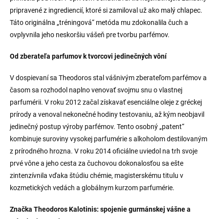
pripravené z ingrediencií, ktoré si zamiloval už ako malý chlapec.
Táto originálna „tréningová“ metóda mu zdokonalila čuch a
ovplyvnila jeho neskoršiu vášeň pre tvorbu parfémov.
Od zberateľa parfumov k tvorcovi jedinečných vôní
V dospievaní sa Theodoros stal vášnivým zberateľom parfémov a
časom sa rozhodol naplno venovať svojmu snu o vlastnej
parfumérii. V roku 2012 začal získavať esenciálne oleje z gréckej
prírody a venoval nekonečné hodiny testovaniu, až kým neobjavil
jedinečný postup výroby parfémov. Tento osobný „patent“
kombinuje suroviny vysokej parfumérie s alkoholom destilovaným
z prírodného hrozna. V roku 2014 oficiálne uviedol na trh svoje
prvé vône a jeho cesta za čuchovou dokonalosťou sa ešte
zintenzívnila vďaka štúdiu chémie, magisterskému titulu v
kozmetických vedách a globálnym kurzom parfumérie.
Značka Theodoros Kalotinis: spojenie gurmánskej vášne a