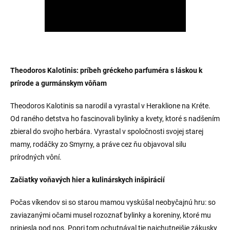
Theodoros Kalotinis: príbeh gréckeho parfuméra s láskou k
prírode a gurmánskym vôňam
Theodoros Kalotinis sa narodil a vyrastal v Heraklione na Kréte.
Od raného detstva ho fascinovali bylinky a kvety, ktoré s nadšením
zbieral do svojho herbára. Vyrastal v spoločnosti svojej starej
mamy, rodáčky zo Smyrny, a práve cez ňu objavoval silu
prírodných vôní.
Začiatky voňavých hier a kulinárskych inšpirácií
Počas víkendov si so starou mamou vyskúšal neobyčajnú hru: so
zaviazanými očami musel rozoznať bylinky a koreniny, ktoré mu
priniesla pod nos. Popri tom ochutnával tie najchutnejšie zákusky