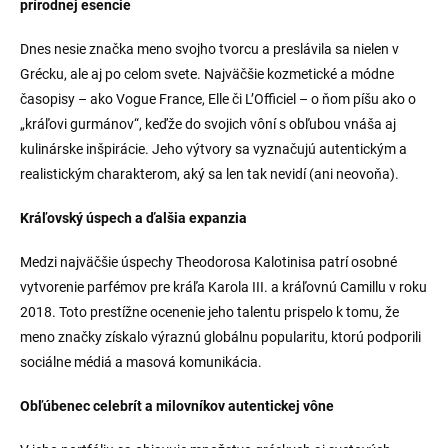
prírodnej esencie
Dnes nesie značka meno svojho tvorcu a preslávila sa nielen v
Grécku, ale aj po celom svete. Najväčšie kozmetické a módne
časopisy – ako Vogue France, Elle či L’Officiel – o ňom píšu ako o
„kráľovi gurmánov“, keďže do svojich vôní s obľubou vnáša aj
kulinárske inšpirácie. Jeho výtvory sa vyznačujú autentickým a
realistickým charakterom, aký sa len tak nevidí (ani neovoňa).
Kráľovský úspech a ďalšia expanzia
Medzi najväčšie úspechy Theodorosa Kalotinisa patrí osobné
vytvorenie parfémov pre kráľa Karola III. a kráľovnú Camillu v roku
2018. Toto prestížne ocenenie jeho talentu prispelo k tomu, že
meno značky získalo výraznú globálnu popularitu, ktorú podporili
sociálne médiá a masová komunikácia.
Obľúbenec celebrít a milovníkov autentickej vône