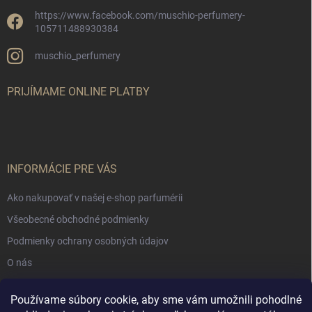
https://www.facebook.com/muschio-perfumery-
105711488930384
muschio_perfumery
PRIJÍMAME ONLINE PLATBY
INFORMÁCIE PRE VÁS
Ako nakupovať v našej e-shop parfumérii
Všeobecné obchodné podmienky
Podmienky ochrany osobných údajov
O nás
Používame súbory cookie, aby sme vám umožnili pohodlné
NÁKUPNÝ KOŠÍK