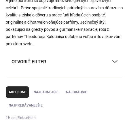
V jeho portfóliu sa objavuje množstvo gréckych aj svetových
celebrít. Práve spojenie tradičných prírodných surovín a dôrazu na
kvalitu si získalo dôveru a srdce ľudí hľadajúcich osobité,
originálne a dlhotrvalo voňajúce parfémy. Jedinečný štýl,
odkazujúci na grécky pôvod a gurmánske inšpirácie, robí z
parfémov Theodorosa Kalotinisa obľúbenú voľbu milovníkov vôní
po celom svete.
OTVORIŤ FILTER
R
a
ABECEDNE
NAJLACNEJŠIE
NAJDRAHŠIE
d
e
NAJPREDÁVANEJŠIE
n
i
19
položiek celkom
e
V