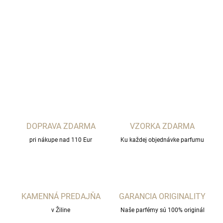
THEODOROS KALOTINIS
DETAILNÉ INFORMÁCIE
OPÝTAŤ SA
STRÁŽIŤ
DOPRAVA ZDARMA
VZORKA ZDARMA
pri nákupe nad 110 Eur
Ku každej objednávke parfumu
KAMENNÁ PREDAJŇA
GARANCIA ORIGINALITY
v Žiline
Naše parfémy sú 100% originál