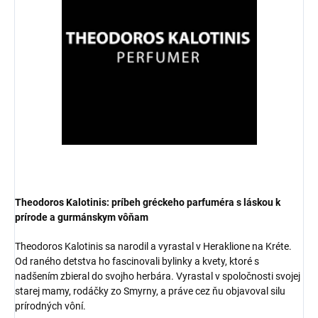
Theodoros Kalotinis: príbeh gréckeho parfuméra s láskou k
prírode a gurmánskym vôňam
Theodoros Kalotinis sa narodil a vyrastal v Heraklione na Kréte.
Od raného detstva ho fascinovali bylinky a kvety, ktoré s
nadšením zbieral do svojho herbára. Vyrastal v spoločnosti svojej
starej mamy, rodáčky zo Smyrny, a práve cez ňu objavoval silu
prírodných vôní.