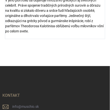
V jeho portfóliu sa objavuje množstvo gréckych aj svetových
celebrít. Práve spojenie tradičných prírodných surovín a dôrazu
na kvalitu si získalo dôveru a srdce ľudí hľadajúcich osobité,
originálne a dlhotrvalo voňajúce parfémy. Jedinečný štýl,
odkazujúci na grécky pôvod a gurmánske inšpirácie, robí z
parfémov Theodorosa Kalotinisa obľúbenú voľbu milovníkov vôní
po celom svete.
Z
á
p
ä
t
i
KONTAKT
e
info
@
muschio.sk