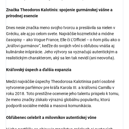
Značka Theodoros Kalotinis: spojenie gurmánskej vášne a
prírodnej esencie
Dnes nesie značka meno svojho tvorcu a preslávila sa nielen v
Grécku, ale aj po celom svete. Najväčšie kozmetické a módne
časopisy – ako Vogue France, Elle či L’Officiel – o ňom píšu ako o
„kráľovi gurmánov“, keďže do svojich vôní s obľubou vnáša aj
kulinárske inšpirácie. Jeho výtvory sa vyznačujú autentickým a
realistickým charakterom, aký sa len tak nevidí (ani neovoňa).
Kráľovský úspech a ďalšia expanzia
Medzi najväčšie úspechy Theodorosa Kalotinisa patrí osobné
vytvorenie parfémov pre kráľa Karola III. a kráľovnú Camillu v
roku 2018. Toto prestížne ocenenie jeho talentu prispelo k tomu,
že meno značky získalo výraznú globálnu popularitu, ktorú
podporili sociálne médiá a masová komunikácia.
Obľúbenec celebrít a milovníkov autentickej vône