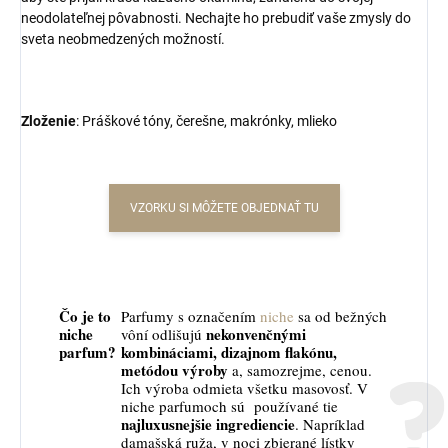
neodolateľnej pôvabnosti. Nechajte ho prebudiť vaše zmysly do
sveta neobmedzených možností.
Zloženie
: Práškové tóny, čerešne, makrónky, mlieko
VZORKU SI MÔŽETE OBJEDNAŤ TU
Čo je to
Parfumy s označením
niche
sa od bežných
niche
nekonvenčnými
vôní odlišujú
parfum?
kombináciami, dizajnom flakónu,
metódou výroby
a, samozrejme, cenou.
Ich výroba odmieta všetku masovosť. V
niche parfumoch sú používané tie
najluxusnejšie ingrediencie
. Napríklad
damašská ruža, v noci zbierané lístky