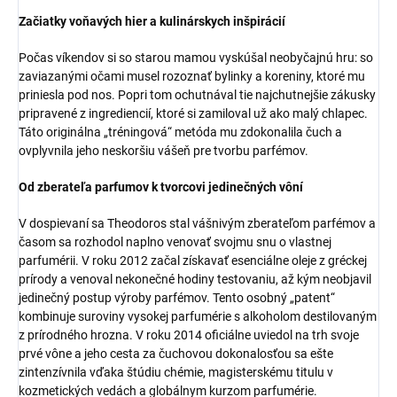
Začiatky voňavých hier a kulinárskych inšpirácií
Počas víkendov si so starou mamou vyskúšal neobyčajnú hru: so
zaviazanými očami musel rozoznať bylinky a koreniny, ktoré mu
priniesla pod nos. Popri tom ochutnával tie najchutnejšie zákusky
pripravené z ingrediencií, ktoré si zamiloval už ako malý chlapec.
Táto originálna „tréningová“ metóda mu zdokonalila čuch a
ovplyvnila jeho neskoršiu vášeň pre tvorbu parfémov.
Od zberateľa parfumov k tvorcovi jedinečných vôní
V dospievaní sa Theodoros stal vášnivým zberateľom parfémov a
časom sa rozhodol naplno venovať svojmu snu o vlastnej
parfumérii. V roku 2012 začal získavať esenciálne oleje z gréckej
prírody a venoval nekonečné hodiny testovaniu, až kým neobjavil
jedinečný postup výroby parfémov. Tento osobný „patent“
kombinuje suroviny vysokej parfumérie s alkoholom destilovaným
z prírodného hrozna. V roku 2014 oficiálne uviedol na trh svoje
prvé vône a jeho cesta za čuchovou dokonalosťou sa ešte
zintenzívnila vďaka štúdiu chémie, magisterskému titulu v
kozmetických vedách a globálnym kurzom parfumérie.