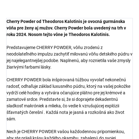
Cherry Powder
od
The
odoros Kalo
tinis
je ovocná gurmánska
vôňa pre ženy aj mužov.
Cherry Powder bola uvedený na trh v
roku 2024. Nosom tejto vône je Theodoros Kalotinis.
Predstavujeme CHERRY POWDER, vôňu zrodenú z
neodolateľného impulzu zachytiť milovanú vôňu detského púdru v
jej najelegantnejšej podobe. Naplnenú, aby roznietila vaše zmysly
žiarivými farbami lásky.
CHERRY POWDER bola inšpirovaná túžbou vyvolať nekonečnú
radosť, odhaľuje základ luxusného púdru, ktorý na vašej pokožke
vydrží celé hodiny a vytvára očarujúce plátno pre jej krémové a
zamatové srdce. Predstavte si, že si doprajete dekadentnú
sladkosť makróniek a mlieka, čo vedie k vzrušujúcej explózii
šťavnatých čerešní . Každá nota je jasná a rozkošná ako život
sám.
Nech je CHERRY POWDER vašou každodennou pripomienkou,
aby ste prijali krásu každého okamihu, zahalenú do svojej