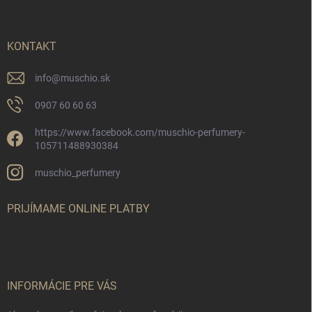
p
e
ä
p
t
r
i
KONTAKT
v
e
k
y
info
@
muschio.sk
v
ý
0907 60 60 63
p
i
https://www.facebook.com/muschio-perfumery-
s
105711488930384
u
muschio_perfumery
PRIJÍMAME ONLINE PLATBY
INFORMÁCIE PRE VÁS