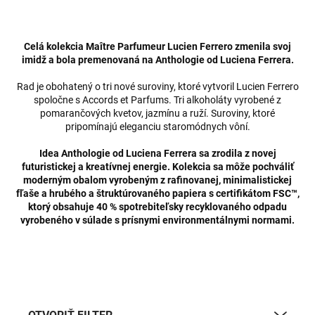
Celá kolekcia Maître Parfumeur Lucien Ferrero zmenila svoj
imidž a bola premenovaná na Anthologie od Luciena Ferrera.
Rad je obohatený o tri nové suroviny, ktoré vytvoril Lucien Ferrero
spoločne s Accords et Parfums. Tri alkoholáty vyrobené z
pomarančových kvetov, jazmínu a ruží. Suroviny, ktoré
pripomínajú eleganciu staromódnych vôní.
Idea Anthologie od Luciena Ferrera sa zrodila z novej
futuristickej a kreatívnej energie. Kolekcia sa môže pochváliť
moderným obalom vyrobeným z rafinovanej, minimalistickej
fľaše a hrubého a štruktúrovaného papiera s certifikátom FSC™,
ktorý obsahuje 40 % spotrebiteľsky recyklovaného odpadu
vyrobeného v súlade s prísnymi environmentálnymi normami.