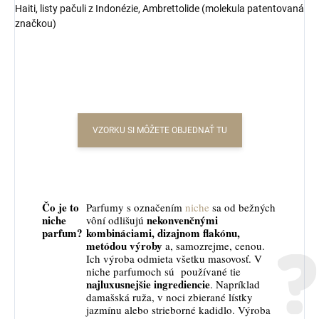
Haiti, listy pačuli z Indonézie, Ambrettolide (molekula patentovaná
značkou)
VZORKU SI MÔŽETE OBJEDNAŤ TU
Čo je to
Parfumy s označením
niche
sa od bežných
niche
nekonvenčnými
vôní odlišujú
parfum?
kombináciami, dizajnom flakónu,
metódou výroby
a, samozrejme, cenou.
Ich výroba odmieta všetku masovosť. V
niche parfumoch sú používané tie
najluxusnejšie ingrediencie
. Napríklad
damašská ruža, v noci zbierané lístky
jazmínu alebo strieborné kadidlo. Výroba