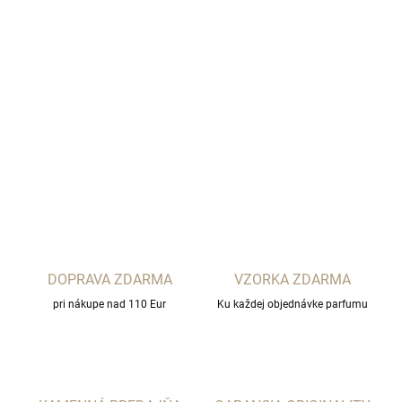
−
+
Pridať do košíka
ANTHOLOGIE
by Lucien Ferrero
DETAILNÉ INFORMÁCIE
OPÝTAŤ SA
STRÁŽIŤ
DOPRAVA ZDARMA
VZORKA ZDARMA
pri nákupe nad 110 Eur
Ku každej objednávke parfumu