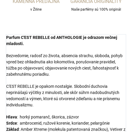
KAMENNÁ PREDAJŇA
GARANCIA ORIGINALITY
v Žiline
Naše parfémy sú 100% originál
Parfum
C'EST REBELLE od ANTHOLOGIE je odrazom večnej
mladosti.
Bezvedomie, radosť zo života, absencia strachu, sloboda, pohyb
vpred bez ohliadnutia ako lokomotíva, porušovanie pravidiel,
túžba po objavovaní, objavovanie nových ciest, ľahostajnosť k
zabehnutému poriadku.
C'EST REBELLE je opakom nostalgie. Slobodní duchovia
neprinášajú výčitky z minulosti, ale skôr súhrn nadobudnutých
vedomostí a výmen, ktoré sú otvorené zdieľaniu a nie prísnemu
individualizmu.
Hlava
: horký pomaranč, škorica, zázvor
Srdce
: ambrocenid, ružové korenie, koriander, pelargónie
Základ
: Amber Xtreme (molekula patentovaná značkou), Vetiver z