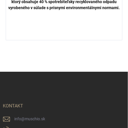
ktorý obsahuje 40 % spotrebiteľsky recyklovaného odpadu
vyrobeného v súlade s prísnymi environmentálnymi normami.
Z
á
p
ä
t
i
KONTAKT
e
info
@
muschio.sk