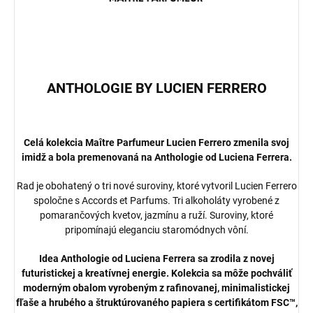
ANTHOLOGIE BY LUCIEN FERRERO
Celá kolekcia Maître Parfumeur Lucien Ferrero zmenila svoj
imidž a bola premenovaná na Anthologie od Luciena Ferrera.
Rad je obohatený o tri nové suroviny, ktoré vytvoril Lucien Ferrero
spoločne s Accords et Parfums. Tri alkoholáty vyrobené z
pomarančových kvetov, jazmínu a ruží. Suroviny, ktoré
pripomínajú eleganciu staromódnych vôní.
Idea Anthologie od Luciena Ferrera sa zrodila z novej
futuristickej a kreatívnej energie. Kolekcia sa môže pochváliť
moderným obalom vyrobeným z rafinovanej, minimalistickej
fľaše a hrubého a štruktúrovaného papiera s certifikátom FSC™,