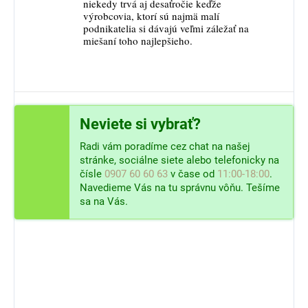
niekedy trvá aj desaťročie keďže
výrobcovia, ktorí sú najmä malí
podnikatelia si dávajú veľmi záležať na
miešaní toho najlepšieho.
Neviete si vybrať?
Radi vám poradíme cez chat na našej
stránke, sociálne siete alebo telefonicky na
čísle
0907 60 60 63
v čase od
11:00-18:00
.
Navedieme Vás na tu správnu vôňu. Tešíme
sa na Vás.