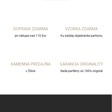
d
n
a
k
c
o
i
e
v
p
a
r
DOPRAVA ZDARMA
VZORKA ZDARMA
n
v
i
pri nákupe nad 110 Eur
Ku každej objednávke parfumu
k
e
y
v
ý
p
i
KAMENNÁ PREDAJŇA
GARANCIA ORIGINALITY
s
u
v Žiline
Naše parfémy sú 100% originál
Z
á
p