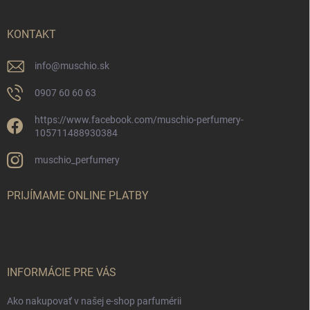
ä
t
i
KONTAKT
e
info
@
muschio.sk
0907 60 60 63
https://www.facebook.com/muschio-perfumery-
105711488930384
muschio_perfumery
PRIJÍMAME ONLINE PLATBY
INFORMÁCIE PRE VÁS
Ako nakupovať v našej e-shop parfumérii