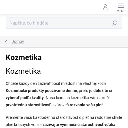
Prejsť
na
obsah
Hľadať
Domov
Kozmetika
Kozmetika
Chcete každý deň zažívať pocit mladosti na vlastnej koži?
Kozmetické produkty používame denne
, preto
je dôležité si
vyberať podľa kvality
. Naša luxusná kozmetika vám zaručí
prvotriednu starostlivosť
a zároveň
rozvonia vašu pleť
.
Premeňte vašu každodennú starostlivosť o pleť na radostné chvíle
plné krásnych vôní a
zažívajte výnimočnú starostlivosť vďaka