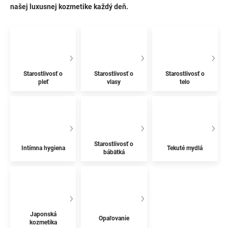
našej luxusnej kozmetike každý deň.
Starostlivosť o
Starostlivosť o
Starostlivosť o
pleť
vlasy
telo
Starostlivosť o
Intímna hygiena
Tekuté mydlá
bábätká
Japonská
Opaľovanie
kozmetika