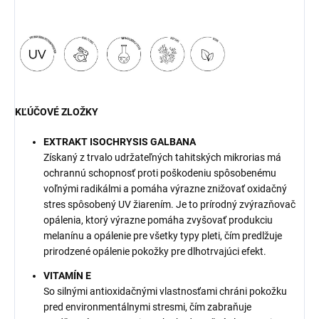
KĽÚČOVÉ ZLOŽKY
EXTRAKT ISOCHRYSIS GALBANA
Získaný z trvalo udržateľných tahitských mikrorias má
ochrannú schopnosť proti poškodeniu spôsobenému
voľnými radikálmi a pomáha výrazne znižovať oxidačný
stres spôsobený UV žiarením. Je to prírodný zvýrazňovač
opálenia, ktorý výrazne pomáha zvyšovať produkciu
melanínu a opálenie pre všetky typy pleti, čím predlžuje
prirodzené opálenie pokožky pre dlhotrvajúci efekt.
VITAMÍN E
So silnými antioxidačnými vlastnosťami chráni pokožku
pred environmentálnymi stresmi, čím zabraňuje