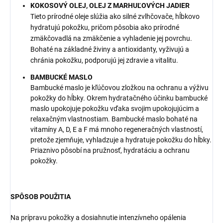
KOKOSOVÝ OLEJ, OLEJ Z MARHUĽOVÝCH JADIER
Tieto prírodné oleje slúžia ako silné zvlhčovače, hĺbkovo
hydratujú pokožku, pričom pôsobia ako prírodné
zmäkčovadlá na zmäkčenie a vyhladenie jej povrchu.
Bohaté na základné živiny a antioxidanty, vyživujú a
chránia pokožku, podporujú jej zdravie a vitalitu.
BAMBUCKÉ MASLO
Bambucké maslo je kľúčovou zložkou na ochranu a výživu
pokožky do hĺbky. Okrem hydratačného účinku bambucké
maslo upokojuje pokožku vďaka svojim upokojujúcim a
relaxačným vlastnostiam. Bambucké maslo bohaté na
vitamíny A, D, E a F má mnoho regeneračných vlastností,
pretože zjemňuje, vyhladzuje a hydratuje pokožku do hĺbky.
Priaznivo pôsobí na pružnosť, hydratáciu a ochranu
pokožky.
SPÔSOB POUŽITIA
Na prípravu pokožky a dosiahnutie intenzívneho opálenia