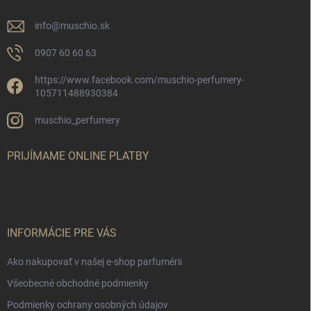
e
info
@
muschio.sk
0907 60 60 63
https://www.facebook.com/muschio-perfumery-
105711488930384
muschio_perfumery
PRIJÍMAME ONLINE PLATBY
INFORMÁCIE PRE VÁS
Ako nakupovať v našej e-shop parfumérii
Všeobecné obchodné podmienky
Podmienky ochrany osobných údajov