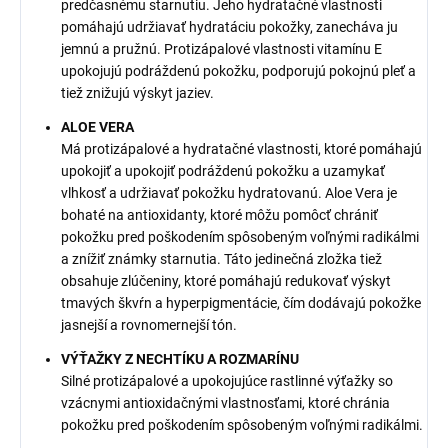
predčasnému starnutiu. Jeho hydratačné vlastnosti
pomáhajú udržiavať hydratáciu pokožky, zanecháva ju
jemnú a pružnú. Protizápalové vlastnosti vitamínu E
upokojujú podráždenú pokožku, podporujú pokojnú pleť a
tiež znižujú výskyt jaziev.
ALOE VERA
Má protizápalové a hydratačné vlastnosti, ktoré pomáhajú
upokojiť a upokojiť podráždenú pokožku a uzamykať
vlhkosť a udržiavať pokožku hydratovanú. Aloe Vera je
bohaté na antioxidanty, ktoré môžu pomôcť chrániť
pokožku pred poškodením spôsobeným voľnými radikálmi
a znížiť známky starnutia. Táto jedinečná zložka tiež
obsahuje zlúčeniny, ktoré pomáhajú redukovať výskyt
tmavých škvŕn a hyperpigmentácie, čím dodávajú pokožke
jasnejší a rovnomernejší tón.
VÝŤAŽKY Z NECHTÍKU A ROZMARÍNU
Silné protizápalové a upokojujúce rastlinné výťažky so
vzácnymi antioxidačnými vlastnosťami, ktoré chránia
pokožku pred poškodením spôsobeným voľnými radikálmi.