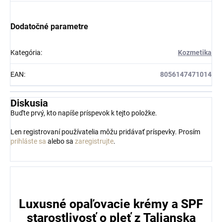
Dodatočné parametre
Kategória
:
Kozmetika
EAN
:
8056147471014
Diskusia
Buďte prvý, kto napíše príspevok k tejto položke.
Len registrovaní používatelia môžu pridávať príspevky. Prosím
prihláste sa
alebo sa
zaregistrujte
.
Luxusné opaľovacie krémy a SPF
starostlivosť o pleť z Talianska