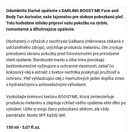
Odomknite žiarivé opálenie s DARLING BOOST-ME Face and
Body Tan Acrivator, vaše tajomstvo pre slnkom pobozkanú pleť.
Toto hodvábne mlieko pripraví vašu pokožku na rýchle,
rovnomerné a dlhotrvajúce opálenie.
Obohatený o výťažok z Isochrysis Galbana (mikroriasa získaná z
udržateľného zdroja), urýchľuje produkciu melanínu, čím zvyšuje
prirodzenú obranu pokožky pred fotostarnutím pre prirodzené
zlaté opálenie. Bambucké maslo a Aloe Vera ponúkajú
bezkonkurenčné vyživujúce a ochranné vlastnosti, zatiaľ čo
kokosový olej a extrakt z kvetov nechtíka poskytujú pružnosť a
ochranu. Pleť vyhladzujúci olej z marhuľových jadier dopĺňa zmes
s hydratačnými a antioxidačnými výhodami.
Vyskúšajte krémovú textúru BOOST-ME, ktorá zintenzívňuje
produkciu melanínu a zlepšuje vzhľad vášho opálenia ešte dlho po
vybalení. Užite si svoju žiaru pobozkanú slnkom, ale vždy
pamätajte: Noste SPF každý deň.
150 ml - 5,07 fl.oz.