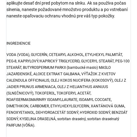
aplikujte desať dní pred pobytom na slnku. Ak sa používa počas
slnenia, naneste požadované množstvo produktu a po vstrebaní
naneste opaľovaciu ochranu vhodnú pre váš typ pokožky.
INGREDIENCIE
VODA (VODA), GLYCERÍN, CETEARYL ALKOHOL, ETYLHEXYL PALMITÁT,
PEG-8, KAPRYLOVÝ/KAPRICKÝ TRIGLYCERID, GLYCERYL STEARÁT, PEG-100
STEARÁT, BUTYROSPERMUM PARKII (bambucké maslo) MASLO
JAZARDENSKÉ, ALOICE EXTRAKT GALBANA, VÝŤAŽOK Z KVETOV
CALENDULA OFFICINALIS, OLEJ KOKOS NUCIFERA (KOKOSOVÝ), OLEJ Z
JADIER PRUNUS ARMENIACA, OLEJ Z HELIANTHUS ANNUUS
(SLNEČNICOVÝ), TOKOFEROL, TOKOFERYL ACETÁT,
ROAFISERMASMARINRY ISOAMYLLAURATE, ISOAMYL COCOATE,
DIMETHIKON, CARBOMER, ETHYLHEXYLGLYCERIN, XANTÁNOVÁ GUMA,
FENOXYETANOL, DEHYDROACETÁT SODNÝ, HYDROXID SODNÝ, BENZOÁT
SODNÝ, KYSELINA DRASELNÁ, sorbitan draselný, sorbitan draselnatý
PARFUM (VÔŇA).