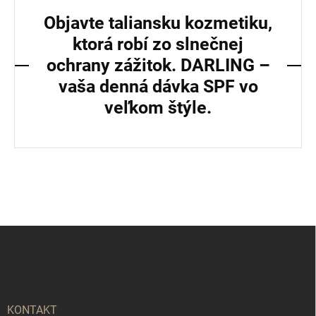
Objavte taliansku kozmetiku,
ktorá robí zo slnečnej
ochrany zážitok. DARLING –
vaša denná dávka SPF vo
veľkom štýle.
Z
á
p
ä
t
i
KONTAKT