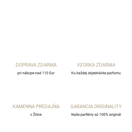
AKTIVÁTOR OPÁLENIA
DETAILNÉ INFORMÁCIE
OPÝTAŤ SA
STRÁŽIŤ
DOPRAVA ZDARMA
VZORKA ZDARMA
pri nákupe nad 110 Eur
Ku každej objednávke parfumu
KAMENNÁ PREDAJŇA
GARANCIA ORIGINALITY
v Žiline
Naše parfémy sú 100% originál