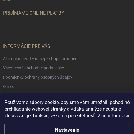
PRIJÍMAME ONLINE PLATBY
INFORMÁCIE PRE VÁS
Ako nakupovať v našej e-shop parfumérii
Všeobecné obchodné podmienky
Podmienky ochrany osobných údajov
O nás
Používame súbory cookie, aby sme vám umožnili pohodlné
NÁKUPNÝ KOŠÍK
prehliadanie webovej stránky a vďaka analýze neustále
zlepšovali jej funkcie, výkon a použiteľnosť.
Viac informácií
0
ks /
€0
Nastavenie