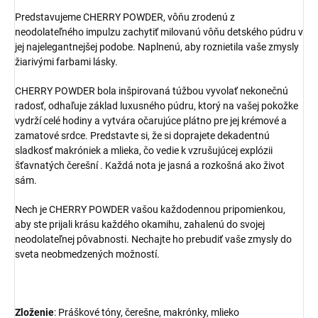
Predstavujeme CHERRY POWDER, vôňu zrodenú z
neodolateľného impulzu zachytiť milovanú vôňu detského púdru v
jej najelegantnejšej podobe. Naplnenú, aby roznietila vaše zmysly
žiarivými farbami lásky.
CHERRY POWDER bola inšpirovaná túžbou vyvolať nekonečnú
radosť, odhaľuje základ luxusného púdru, ktorý na vašej pokožke
vydrží celé hodiny a vytvára očarujúce plátno pre jej krémové a
zamatové srdce. Predstavte si, že si doprajete dekadentnú
sladkosť makróniek a mlieka, čo vedie k vzrušujúcej explózii
šťavnatých čerešní . Každá nota je jasná a rozkošná ako život
sám.
Nech je CHERRY POWDER vašou každodennou pripomienkou,
aby ste prijali krásu každého okamihu, zahalenú do svojej
neodolateľnej pôvabnosti. Nechajte ho prebudiť vaše zmysly do
sveta neobmedzených možností.
Zloženie
: Práškové tóny, čerešne, makrónky, mlieko