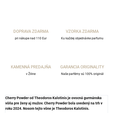
OPÝTAŤ SA
STRÁŽIŤ
DOPRAVA ZDARMA
VZORKA ZDARMA
pri nákupe nad 110 Eur
Ku každej objednávke parfumu
KAMENNÁ PREDAJŇA
GARANCIA ORIGINALITY
v Žiline
Naše parfémy sú 100% originál
Cherry Powder
od
The
odoros Kalo
tinis
je ovocná gurmánska
vôňa pre ženy aj mužov.
Cherry Powder bola uvedený na trh v
roku 2024. Nosom tejto vône je Theodoros Kalotinis.