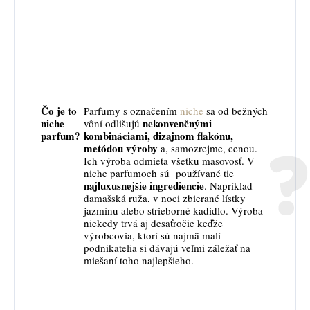
Čo je to
Parfumy s označením
niche
sa od bežných
niche
nekonvenčnými
vôní odlišujú
parfum?
kombináciami, dizajnom flakónu,
metódou výroby
a, samozrejme, cenou.
Ich výroba odmieta všetku masovosť. V
niche parfumoch sú používané tie
najluxusnejšie ingrediencie
. Napríklad
damašská ruža, v noci zbierané lístky
jazmínu alebo strieborné kadidlo. Výroba
niekedy trvá aj desaťročie keďže
výrobcovia, ktorí sú najmä malí
podnikatelia si dávajú veľmi záležať na
miešaní toho najlepšieho.