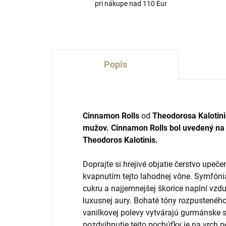
pri nákupe nad 110 Eur
Popis
Cinnamon Rolls
od
Theodorosa Kalotin
mužov.
Cinnamon Rolls bol uvedený na t
Theodoros Kalotinis.
Doprajte si hrejivé objatie čerstvo upeč
kvapnutím tejto lahodnej vône. Symfóni
cukru a najjemnejšej škorice naplní vzdu
luxusnej aury. Bohaté tóny rozpustené
vanilkovej polevy vytvárajú gurmánske s
pozdvihnutie tejto pochúťky je na vrch