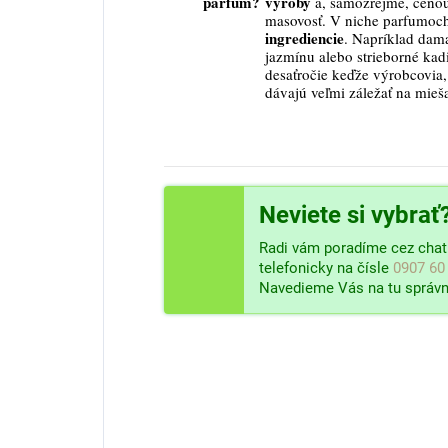
parfum?
výroby
a, samozrejme, cenou
masovosť. V niche parfumoc
ingrediencie
. Napríklad dama
jazmínu alebo strieborné kad
desaťročie keďže výrobcovia, 
dávajú veľmi záležať na mieš
Neviete si vybrať
Radi vám poradíme cez chat 
telefonicky na čísle
0907 60
Navedieme Vás na tu správn