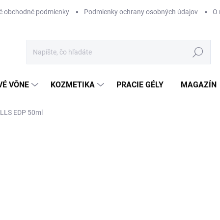
é obchodné podmienky
Podmienky ochrany osobných údajov
O 
Hľadať
VÉ VÔNE
KOZMETIKA
PRACIE GÉLY
MAGAZÍN
LS EDP 50ml
AČKA:
THEODOROS KALOTINIS
€45
Jednotková
SKLADOM
cena:
−
+