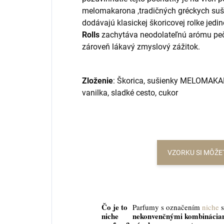
melomakarona ,tradičných gréckych suš
dodávajú klasickej škoricovej rolke jed
Rolls
zachytáva neodolateľnú arómu peče
zároveň lákavý zmyslový zážitok.
Zloženie
: Škorica, sušienky MELOMAKA
vanilka, sladké cesto, cukor
VZORKU SI MÔŽE
Čo je to
Parfumy s označením
niche
s
niche
nekonvenčnými kombináciam