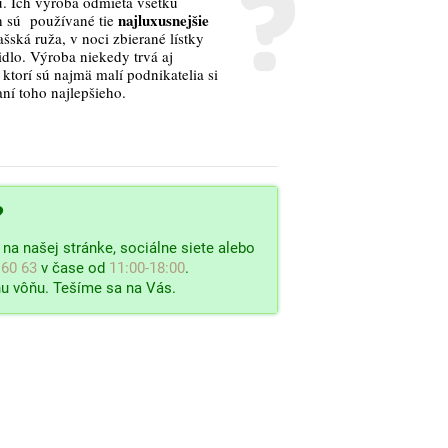
. Ich výroba odmieta všetku
najluxusnejšie
h sú používané tie
šská ruža, v noci zbierané lístky
idlo. Výroba niekedy trvá aj
ktorí sú najmä malí podnikatelia si
aní toho najlepšieho.
?
na našej stránke, sociálne siete alebo
 60 63
v čase od
11:00-18:00
.
u vôňu. Tešíme sa na Vás.