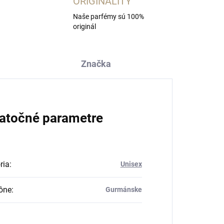
ORIGINALITY
Naše parfémy sú 100%
originál
Značka
atočné parametre
ria
:
Unisex
ône
:
Gurmánske