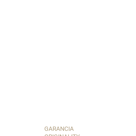
OPÝTAŤ SA
STRÁŽIŤ
GARANCIA