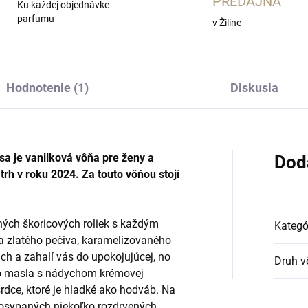
PREDAJŇA
Ku každej objednávke
parfumu
v Žiline
Hodnotenie (1)
Diskusia
isa
je vanilková vôňa pre ženy a
Dod
rh v roku 2024. Za touto vôňou stojí
ených škoricových roliek s každým
Kategó
a zlatého pečiva, karamelizovaného
ch a zahalí vás do upokojujúcej, no
Druh v
ho masla s nádychom krémovej
rdce, ktoré je hladké ako hodváb. Na
 posypaných niekoľko rozdrvených