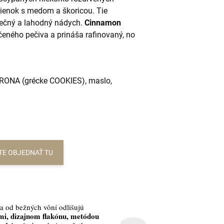
ienok s medom a škoricou. Tie
inečný a lahodný nádych.
Cinnamon
ného pečiva a prináša rafinovaný, no
RONA (grécke COOKIES), maslo,
TE OBJEDNAŤ TU
a od bežných vôní odlišujú
i, dizajnom flakónu, metódou