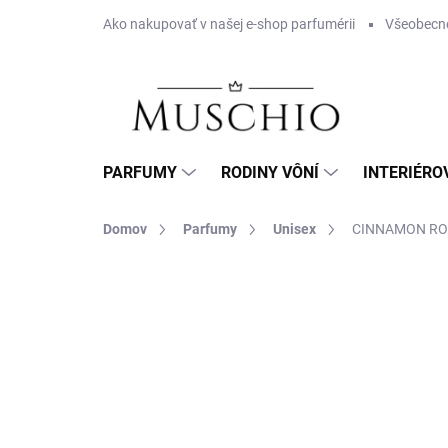
Prejsť
Ako nakupovať v našej e-shop parfumérii
Všeobecn
na
obsah
PARFUMY
RODINY VÔNÍ
INTERIÉRO
Domov
Parfumy
Unisex
CINNAMON ROL
1 hodnotenie
Podrobnosti hodnotenia
ZN