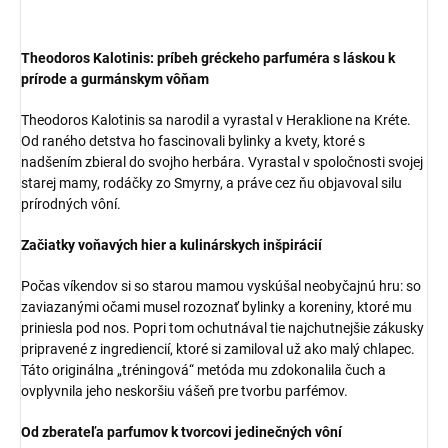
Theodoros Kalotinis: príbeh gréckeho parfuméra s láskou k
prírode a gurmánskym vôňam
Theodoros Kalotinis sa narodil a vyrastal v Heraklione na Kréte.
Od raného detstva ho fascinovali bylinky a kvety, ktoré s
nadšením zbieral do svojho herbára. Vyrastal v spoločnosti svojej
starej mamy, rodáčky zo Smyrny, a práve cez ňu objavoval silu
prírodných vôní.
Začiatky voňavých hier a kulinárskych inšpirácií
Počas víkendov si so starou mamou vyskúšal neobyčajnú hru: so
zaviazanými očami musel rozoznať bylinky a koreniny, ktoré mu
priniesla pod nos. Popri tom ochutnával tie najchutnejšie zákusky
pripravené z ingrediencií, ktoré si zamiloval už ako malý chlapec.
Táto originálna „tréningová“ metóda mu zdokonalila čuch a
ovplyvnila jeho neskoršiu vášeň pre tvorbu parfémov.
Od zberateľa parfumov k tvorcovi jedinečných vôní