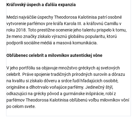
Kráľovský úspech a ďalšia expanzia
Medzi najväčšie úspechy Theodorosa Kalotinisa patrí osobné
vytvorenie parfémov pre kráľa Karola III. a kráľovnú Camillu v
roku 2018. Toto prestížne ocenenie jeho talentu prispelo k tomu,
že meno značky získalo výraznú globálnu popularitu, ktorú
podporili sociálne médiá a masová komunikácia.
Obľúbenec celebrít a milovníkov autentickej vône
V jeho portfóliu sa objavuje množstvo gréckych aj svetových
celebrít. Práve spojenie tradičných prírodných surovín a dôrazu
na kvalitu si získalo dôveru a srdce ľudí hľadajúcich osobité,
originálne a dlhotrvalo voňajúce parfémy. Jedinečný štýl,
odkazujúci na grécky pôvod a gurmánske inšpirácie, robí z
parfémov Theodorosa Kalotinisa obľúbenú voľbu milovníkov vôní
po celom svete.