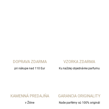
THEODOROS KALOTINIS
DETAILNÉ INFORMÁCIE
OPÝTAŤ SA
STRÁŽIŤ
DOPRAVA ZDARMA
VZORKA ZDARMA
pri nákupe nad 110 Eur
Ku každej objednávke parfumu
KAMENNÁ PREDAJŇA
GARANCIA ORIGINALITY
v Žiline
Naše parfémy sú 100% originál