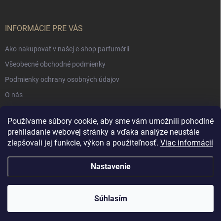
INFORMÁCIE PRE VÁS
Ako nakupovať v našej e-shop parfumérii
Všeobecné obchodné podmienky
Podmienky ochrany osobných údajov
O nás
Používame súbory cookie, aby sme vám umožnili pohodlné
NÁKUPNÝ KOŠÍK
prehliadanie webovej stránky a vďaka analýze neustále
zlepšovali jej funkcie, výkon a použiteľnosť.
Viac informácií
0
ks /
€0
Nastavenie
Copyright 2026
Muschio Perfumery
. Všetky práva vyhradené.
Súhlasím
Vytvoril Shoptet