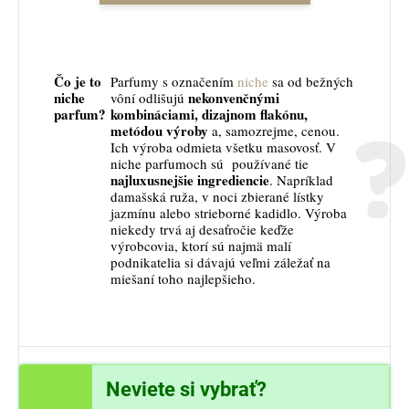
Čo je to
Parfumy s označením
niche
sa od bežných
niche
nekonvenčnými
vôní odlišujú
parfum?
kombináciami, dizajnom flakónu,
metódou výroby
a, samozrejme, cenou.
Ich výroba odmieta všetku masovosť. V
niche parfumoch sú používané tie
najluxusnejšie ingrediencie
. Napríklad
damašská ruža, v noci zbierané lístky
jazmínu alebo strieborné kadidlo. Výroba
niekedy trvá aj desaťročie keďže
výrobcovia, ktorí sú najmä malí
podnikatelia si dávajú veľmi záležať na
miešaní toho najlepšieho.
Neviete si vybrať?