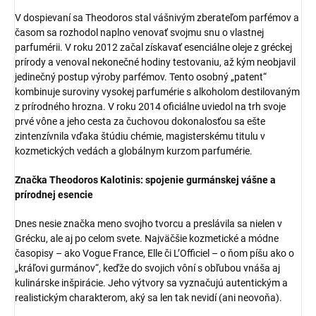
V dospievaní sa Theodoros stal vášnivým zberateľom parfémov a
časom sa rozhodol naplno venovať svojmu snu o vlastnej
parfumérii. V roku 2012 začal získavať esenciálne oleje z gréckej
prírody a venoval nekonečné hodiny testovaniu, až kým neobjavil
jedinečný postup výroby parfémov. Tento osobný „patent“
kombinuje suroviny vysokej parfumérie s alkoholom destilovaným
z prírodného hrozna. V roku 2014 oficiálne uviedol na trh svoje
prvé vône a jeho cesta za čuchovou dokonalosťou sa ešte
zintenzívnila vďaka štúdiu chémie, magisterskému titulu v
kozmetických vedách a globálnym kurzom parfumérie.
Značka Theodoros Kalotinis: spojenie gurmánskej vášne a
prírodnej esencie
Dnes nesie značka meno svojho tvorcu a preslávila sa nielen v
Grécku, ale aj po celom svete. Najväčšie kozmetické a módne
časopisy – ako Vogue France, Elle či L’Officiel – o ňom píšu ako o
„kráľovi gurmánov“, keďže do svojich vôní s obľubou vnáša aj
kulinárske inšpirácie. Jeho výtvory sa vyznačujú autentickým a
realistickým charakterom, aký sa len tak nevidí (ani neovoňa).