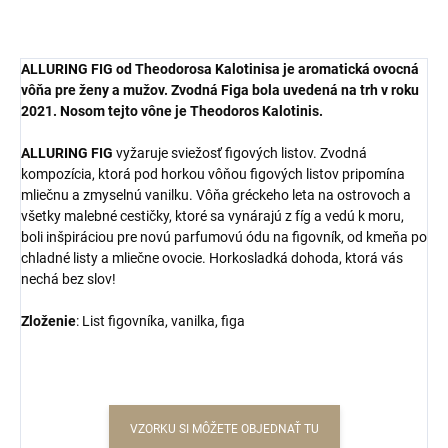
ALLURING FIG od Theodorosa Kalotinisa je aromatická ovocná
vôňa pre ženy a mužov. Zvodná Figa bola uvedená na trh v roku
2021. Nosom tejto vône je Theodoros Kalotinis.
ALLURING FIG
vyžaruje sviežosť figových listov. Zvodná
kompozícia, ktorá pod horkou vôňou figových listov pripomína
mliečnu a zmyselnú vanilku. Vôňa gréckeho leta na ostrovoch a
všetky malebné cestičky, ktoré sa vynárajú z fíg a vedú k moru,
boli inšpiráciou pre novú parfumovú ódu na figovník, od kmeňa po
chladné listy a mliečne ovocie. Horkosladká dohoda, ktorá vás
nechá bez slov!
Zloženie
: List figovníka, vanilka, figa
VZORKU SI MÔŽETE OBJEDNAŤ TU