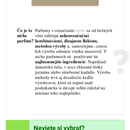
Čo je to
Parfumy s označením
niche
sa od bežných
niche
nekonvenčnými
vôní odlišujú
parfum?
kombináciami, dizajnom flakónu,
metódou výroby
a, samozrejme, cenou.
Ich výroba odmieta všetku masovosť. V
niche parfumoch sú používané tie
najluxusnejšie ingrediencie
. Napríklad
damašská ruža, v noci zbierané lístky
jazmínu alebo strieborné kadidlo. Výroba
niekedy trvá aj desaťročie keďže
výrobcovia, ktorí sú najmä malí
podnikatelia si dávajú veľmi záležať na
miešaní toho najlepšieho.
Neviete si vybrať?