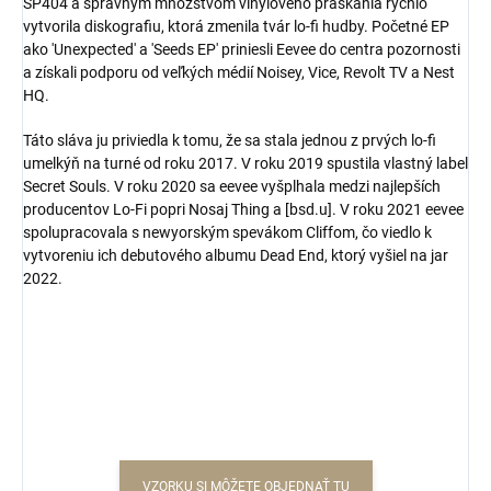
SP404 a správnym množstvom vinylového praskania rýchlo
vytvorila diskografiu, ktorá zmenila tvár lo-fi hudby. Početné EP
ako 'Unexpected' a 'Seeds EP' priniesli Eevee do centra pozornosti
a získali podporu od veľkých médií Noisey, Vice, Revolt TV a Nest
HQ.
Táto sláva ju priviedla k tomu, že sa stala jednou z prvých lo-fi
umelkýň na turné od roku 2017. V roku 2019 spustila vlastný label
Secret Souls. V roku 2020 sa eevee vyšplhala medzi najlepších
producentov Lo-Fi popri Nosaj Thing a [bsd.u]. V roku 2021 eevee
spolupracovala s newyorským spevákom Cliffom, čo viedlo k
vytvoreniu ich debutového albumu Dead End, ktorý vyšiel na jar
2022.
VZORKU SI MÔŽETE OBJEDNAŤ TU