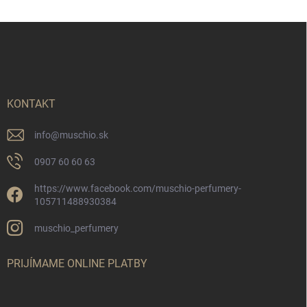
Z
á
p
ä
t
i
KONTAKT
e
info
@
muschio.sk
0907 60 60 63
https://www.facebook.com/muschio-perfumery-
105711488930384
muschio_perfumery
PRIJÍMAME ONLINE PLATBY