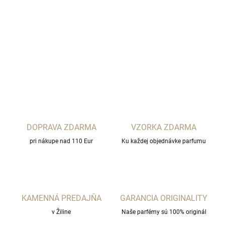
L'orchestre Parfum
DETAILNÉ INFORMÁCIE
OPÝTAŤ SA
STRÁŽIŤ
DOPRAVA ZDARMA
VZORKA ZDARMA
pri nákupe nad 110 Eur
Ku každej objednávke parfumu
KAMENNÁ PREDAJŇA
GARANCIA ORIGINALITY
v Žiline
Naše parfémy sú 100% originál