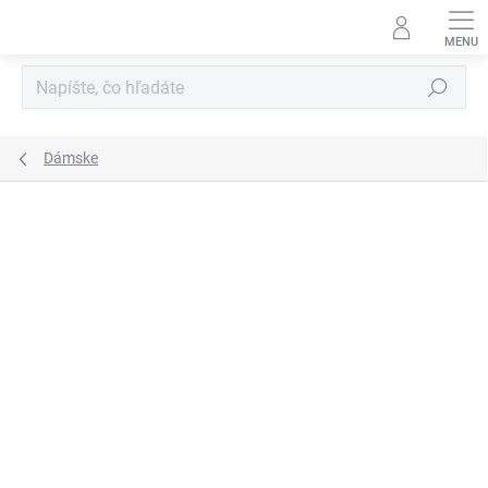
Prejsť
na
obsah
Hľadať
Dámske
Podrobnosti hodnotenia
Neohodnotené
ZNAČKA:
L’ORCHESTRE PARFUM