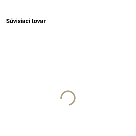
Súvisiaci tovar
ČOSKORO SKLADOM
MOMENTÁLNE NEDOSTUPNÉ
MONO CACHEMIRE EDP
MONO
15ml
CACHEMIRE/vzorka
€40
€4
Detail
Detail
L'orchestre Parfum
L'orchestre Parfum