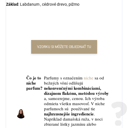
Základ
:
Labdanum , cédrové drevo, pižmo
VZORKU SI MÔŽETE OBJEDNAŤ TU
Čo je to
Parfumy s označením
niche
sa od
niche
bežných vôní odlišujú
parfum?
nekonvenčnými kombináciami,
dizajnom flakónu, metódou výroby
a, samozrejme, cenou. Ich výroba
odmieta všetku masovosť. V niche
parfumoch sú používané tie
najluxusnejšie ingrediencie
.
Napríklad damašská ruža, v noci
zbierané lístky jazmínu alebo