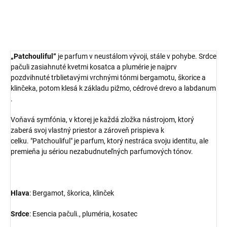
„Patchouliful“
je parfum v neustálom vývoji, stále v pohybe. Srdce
pačuli zasiahnuté kvetmi kosatca a plumérie je najprv
pozdvihnuté trblietavými vrchnými tónmi bergamotu, škorice a
klinčeka, potom klesá k základu pižmo, cédrové drevo a labdanum
.
Voňavá symfónia, v ktorej je každá zložka nástrojom, ktorý
zaberá svoj vlastný priestor a zároveň prispieva k
celku.
"Patchouliful" je parfum, ktorý nestráca svoju identitu, ale
premieňa ju sériou nezabudnuteľných parfumových tónov.
Hlava
:
Bergamot, škorica, klinček
Srdce
:
Esencia pačuli., pluméria, kosatec