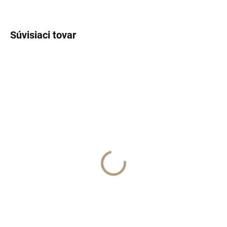
Súvisiaci tovar
ČOSKORO SKLADOM
SKLADOM
Need-u EDP 100 ml
Salina EDP 100ml
€110
€120
Detail
Do košíka
Laboratorio
Laboratorio