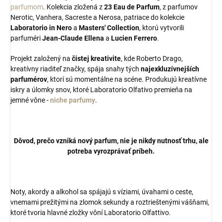
parfumom
. Kolekcia zložená z
23 Eau de Parfum
, z parfumov
Nerotic, Vanhera, Sacreste a Nerosa, patriace do kolekcie
Laboratorio in Nero
a
Masters' Collection
, ktorú vytvorili
parfuméri
Jean-Claude Ellena
a
Lucien Ferrero
.
Projekt založený na
čistej kreativite
, kde Roberto Drago,
kreatívny riaditeľ značky, spája snahy tých
najexkluzívnejších
parfumérov
, ktorí sú momentálne na scéne. Produkujú kreatívne
iskry a úlomky snov, ktoré Laboratorio Olfativo premieňa na
jemné vône -
niche parfumy
.
Dôvod, prečo vzniká nový parfum, nie je nikdy nutnosť trhu, ale
potreba vyrozprávať príbeh.
Noty, akordy a alkohol sa spájajú s víziami, úvahami o ceste,
vnemami prežitými na zlomok sekundy a roztrieštenými vášňami,
ktoré tvoria hlavné zložky vôní Laboratorio Olfattivo.