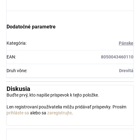
Dodatočné parametre
Kategória
:
Pánske
EAN
:
8050043460110
Druh vône
:
Drevitá
Diskusia
Buďte prvý, kto napíše príspevok k tejto položke.
Len registrovaní používatelia môžu pridávať príspevky. Prosím
prihláste sa
alebo sa
zaregistrujte
.