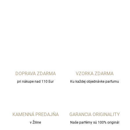
Laboratorio Olfattivo
DETAILNÉ INFORMÁCIE
OPÝTAŤ SA
STRÁŽIŤ
DOPRAVA ZDARMA
VZORKA ZDARMA
pri nákupe nad 110 Eur
Ku každej objednávke parfumu
KAMENNÁ PREDAJŇA
GARANCIA ORIGINALITY
v Žiline
Naše parfémy sú 100% originál