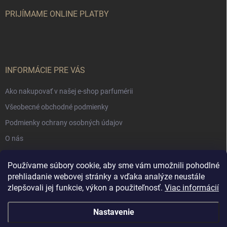
PRIJÍMAME ONLINE PLATBY
INFORMÁCIE PRE VÁS
Ako nakupovať v našej e-shop parfumérii
Všeobecné obchodné podmienky
Podmienky ochrany osobných údajov
O nás
Používame súbory cookie, aby sme vám umožnili pohodlné
NÁKUPNÝ KOŠÍK
prehliadanie webovej stránky a vďaka analýze neustále
zlepšovali jej funkcie, výkon a použiteľnosť.
Viac informácií
0
ks /
€0
Nastavenie