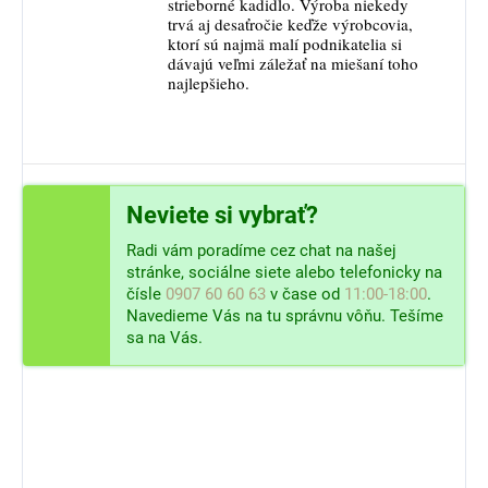
strieborné kadidlo. Výroba niekedy
trvá aj desaťročie keďže výrobcovia,
ktorí sú najmä malí podnikatelia si
dávajú veľmi záležať na miešaní toho
najlepšieho.
Neviete si vybrať?
Radi vám poradíme cez chat na našej
stránke, sociálne siete alebo telefonicky na
čísle
0907 60 60 63
v čase od
11:00-18:00
.
Navedieme Vás na tu správnu vôňu. Tešíme
sa na Vás.