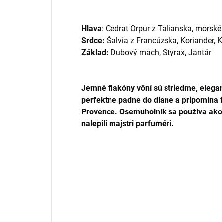
Hlava
:
Cedrat Orpur z Talianska, morské 
Srdce:
Šalvia z Francúzska, Koriander, 
Základ:
Dubový mach, Styrax, Jantár
Jemné flakóny vôní sú striedme, elegan
perfektne padne do dlane a pripomína 
Provence.
Osemuholník sa používa ako 
nalepili majstri parfuméri.