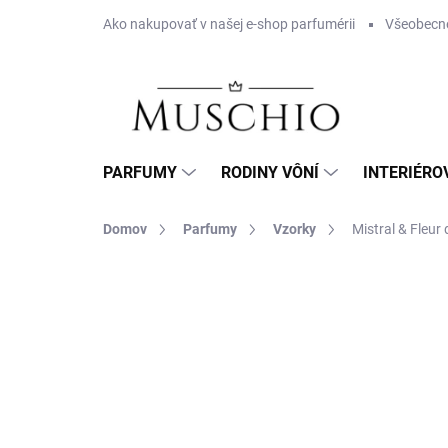
Prejsť
Ako nakupovať v našej e-shop parfumérii
Všeobecn
na
obsah
PARFUMY
RODINY VÔNÍ
INTERIÉRO
Domov
Parfumy
Vzorky
Mistral & Fleur
Neohodnotené
Podrobnosti hodnotenia