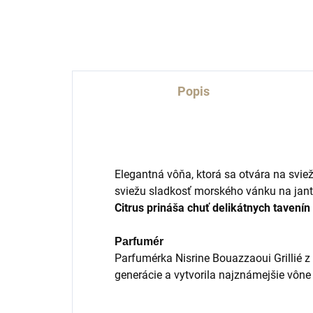
Popis
Elegantná vôňa, ktorá sa otvára na svie
sviežu sladkosť morského vánku na jan
Citrus prináša chuť delikátnych tavení
Parfumér
Parfumérka Nisrine Bouazzaoui Grillié z 
generácie a vytvorila najznámejšie vône