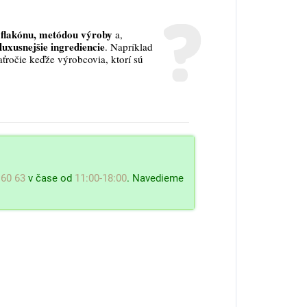
flakónu, metódou výroby
a,
luxusnejšie ingrediencie
. Napríklad
aťročie keďže výrobcovia, ktorí sú
 60 63
v čase od
11:00-18:00
. Navedieme