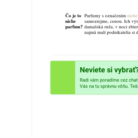
Čo je to
Parfumy s označením
niche
niche
samozrejme, cenou. Ich vý
parfum?
damašská ruža, v noci zbier
najmä malí podnikatelia si 
Neviete si vybrať
Radi vám poradíme cez chat 
Vás na tu správnu vôňu. Te