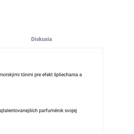
Diskusia
 morskými tónmi pre efekt špliechania a
jtalentovanejších parfumérok svojej