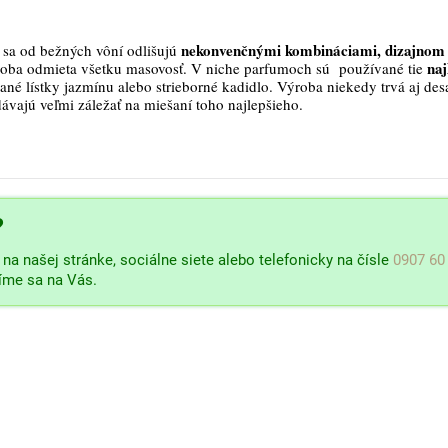
nekonvenčnými kombináciami, dizajnom 
sa od bežných vôní odlišujú
naj
roba odmieta všetku masovosť. V niche parfumoch sú používané tie
ané lístky jazmínu alebo strieborné kadidlo. Výroba niekedy trvá aj des
dávajú veľmi záležať na miešaní toho najlepšieho.
?
na našej stránke, sociálne siete alebo telefonicky na čísle
0907 60
šíme sa na Vás.