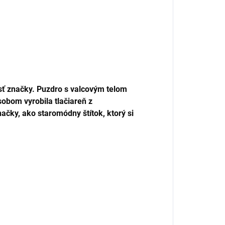
sť značky.
Puzdro s valcovým telom
obom vyrobila tlačiareň z
čky, ako staromódny štítok, ktorý si