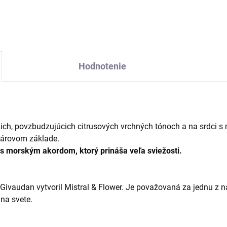
Hodnotenie
žich, povzbudzujúcich citrusových vrchných tónoch a na srdci s
tárovom základe.
n s morským akordom, ktorý prináša veľa sviežosti.
Givaudan vytvoril Mistral & Flower.
Je považovaná za jednu z na
 na svete.