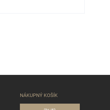
NÁKUPNÝ KOŠÍK
0
ks /
€0