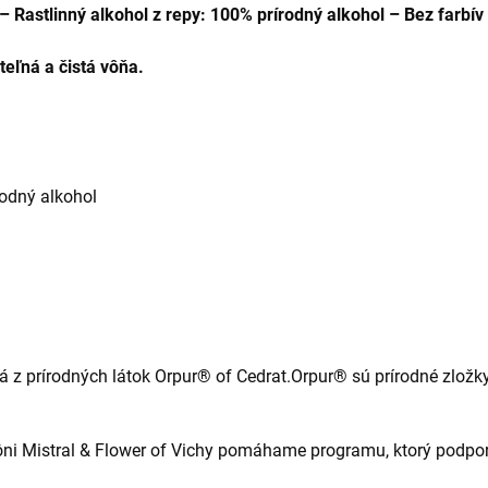
Rastlinný alkohol z repy: 100% prírodný alkohol – Bez farbív
teľná a čistá vôňa.
rodný alkohol
á z prírodných látok Orpur® of Cedrat.Orpur® sú prírodné zložky
ôni Mistral & Flower of Vichy pomáhame programu, ktorý podpor