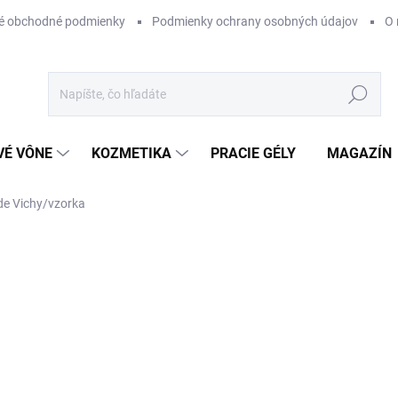
é obchodné podmienky
Podmienky ochrany osobných údajov
O 
Hľadať
VÉ VÔNE
KOZMETIKA
PRACIE GÉLY
MAGAZÍN
 de Vichy/vzorka
ZNAČKA:
VZORKA
€3
Jednotková
SKLADOM
cena:
−
+