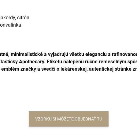
akordy, citrón
Konvalinka
tné, minimalistické a vyjadrujú všetku eleganciu a rafinovano
fľaštičky Apothecary.
Etiketu nalepenú ručne remeselným spôs
emblém značky a svedčí o lekárenskej, autentickej stránke zna
VZORKU SI MÔŽETE OBJEDNAŤ TU