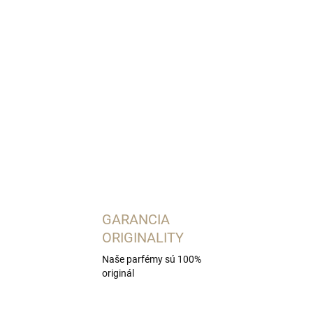
OPÝTAŤ SA
STRÁŽIŤ
GARANCIA
ORIGINALITY
Naše parfémy sú 100%
originál