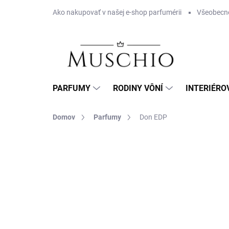
Prejsť
Ako nakupovať v našej e-shop parfumérii
Všeobecn
na
obsah
PARFUMY
RODINY VÔNÍ
INTERIÉRO
Domov
Parfumy
Don EDP
Neohodnotené
Podrobnosti hodnotenia