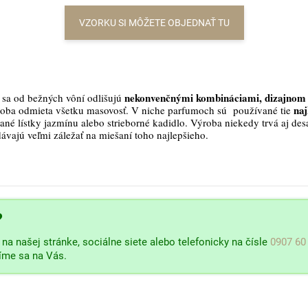
VZORKU SI MÔŽETE OBJEDNAŤ TU
nekonvenčnými kombináciami, dizajnom 
sa od bežných vôní odlišujú
naj
roba odmieta všetku masovosť. V niche parfumoch sú používané tie
ané lístky jazmínu alebo strieborné kadidlo. Výroba niekedy trvá aj des
dávajú veľmi záležať na miešaní toho najlepšieho.
?
na našej stránke, sociálne siete alebo telefonicky na čísle
0907 60
šíme sa na Vás.