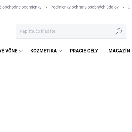
é obchodné podmienky
Podmienky ochrany osobných údajov
O 
Hľadať
VÉ VÔNE
KOZMETIKA
PRACIE GÉLY
MAGAZÍN
ZNAČKA:
XERJOFF
od
€180
Jednotková
ZVOĽTE VARIANT
cena:
VARIANT