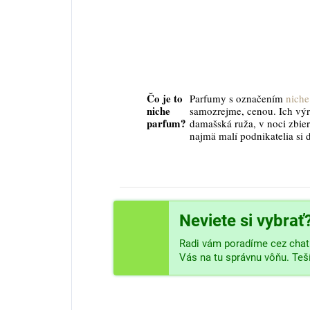
Čo je to
Parfumy s označením
niche
niche
samozrejme, cenou. Ich vý
parfum?
damašská ruža, v noci zbier
najmä malí podnikatelia si 
Neviete si vybrať
Radi vám poradíme cez chat 
Vás na tu správnu vôňu. Te