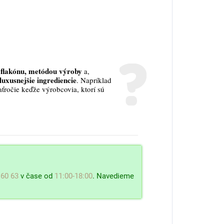
flakónu, metódou výroby
a,
luxusnejšie ingrediencie
. Napríklad
aťročie keďže výrobcovia, ktorí sú
 60 63
v čase od
11:00-18:00
. Navedieme