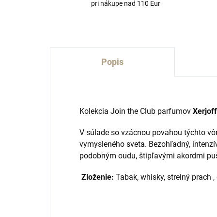
pri nákupe nad 110 Eur
Popis
Kolekcia Join the Club parfumov
Xerjoff
V súlade so vzácnou povahou týchto vôní
vymysleného sveta. Bezohľadný, intenzí
podobným oudu, štipľavými akordmi pu
Zloženie:
Tabak, whisky, strelný prach ,