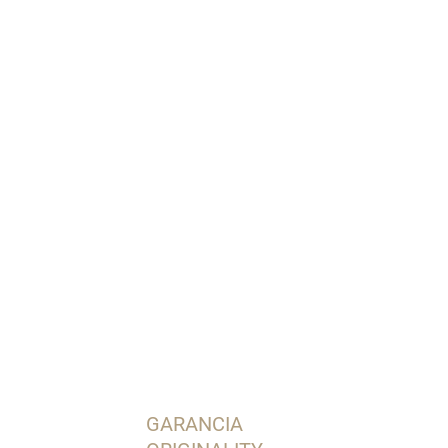
Pridať do košíka
OPÝTAŤ SA
STRÁŽIŤ
GARANCIA