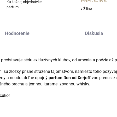
PREDAJŇA
Ku každej objednávke
parfumu
v Žiline
Hodnotenie
Diskusia
predstavuje sériu exkluzívnych klubov, od umenia a poézie až po
 sú zložky prísne strážené tajomstvom, namiesto toho pozývajú
vny a neodolateľne opojný
parfum Don od Xerjoff
vás prenesie 
šného prachu a jemnou karamelizovanou whisky
.
 cukor