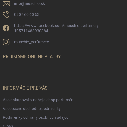
info
@
muschio.sk
0907 60 60 63
https://www.facebook.com/muschio-perfumery-
105711488930384
muschio_perfumery
PRIJÍMAME ONLINE PLATBY
INFORMÁCIE PRE VÁS
Ako nakupovať v našej e-shop parfumérii
Všeobecné obchodné podmienky
Podmienky ochrany osobných údajov
O nás