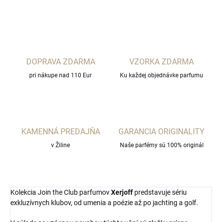
OPÝTAŤ SA
STRÁŽIŤ
DOPRAVA ZDARMA
VZORKA ZDARMA
pri nákupe nad 110 Eur
Ku každej objednávke parfumu
KAMENNÁ PREDAJŇA
GARANCIA ORIGINALITY
v Žiline
Naše parfémy sú 100% originál
Kolekcia Join the Club parfumov
Xerjoff
predstavuje sériu
exkluzívnych klubov, od umenia a poézie až po jachting a golf.