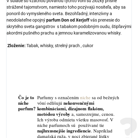
V súlade so vzácnou povahou týchto vôní sú zložky prísne
strážené tajomstvom, namiesto toho pozývajú nositeľa, aby sa
ponoril do vymysleného sveta. Bezohľadný, intenzívny a
neodolateľne opojný
parfum Don od Xerjoff
vás prenesie do
skrytého sveta gangstrov
s tabakom podobným oudu, štipľavými
akordmi pušného prachu a jemnou karamelizovanou whisky
.
Zloženie:
Tabak, whisky, strelný prach , cukor
Čo je to
Parfumy s označením
niche
sa od bežných
niche
nekonvenčnými
vôní odlišujú
parfum?
kombináciami, dizajnom flakónu,
metódou výroby
a, samozrejme, cenou.
Ich výroba odmieta všetku masovosť. V
niche parfumoch sú používané tie
najluxusnejšie ingrediencie
. Napríklad
damašská ruža, v noci zbierané lístky