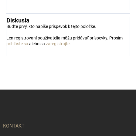
Diskusia
Buďte prvý, kto napíše príspevok k tejto položke.
Len registrovaní používatelia môžu pridávať príspevky. Prosím
prihláste sa
alebo sa
zaregistrujte
.
Z
á
p
ä
t
i
KONTAKT
e