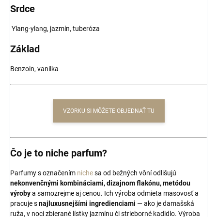
Srdce
Ylang-ylang, jazmín, tuberóza
Základ
Benzoin, vanilka
VZORKU SI MÔŽETE OBJEDNAŤ TU
Čo je to niche parfum?
Parfumy s označením
niche
sa od bežných vôní odlišujú
nekonvenčnými kombináciami, dizajnom flakónu, metódou
výroby
a samozrejme aj cenou. Ich výroba odmieta masovosť a
pracuje s
najluxusnejšími ingredienciami
— ako je damašská
ruža, v noci zbierané lístky jazmínu či strieborné kadidlo. Výroba