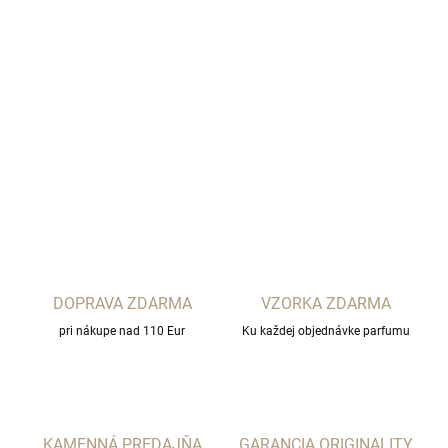
−
+
Pridať do košíka
MAISON VIOLET
DETAILNÉ INFORMÁCIE
OPÝTAŤ SA
STRÁŽIŤ
DOPRAVA ZDARMA
VZORKA ZDARMA
pri nákupe nad 110 Eur
Ku každej objednávke parfumu
KAMENNÁ PREDAJŇA
GARANCIA ORIGINALITY