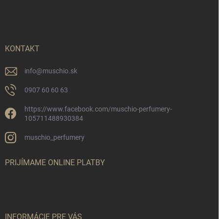
á
p
ä
t
i
KONTAKT
e
info
@
muschio.sk
0907 60 60 63
https://www.facebook.com/muschio-perfumery-
105711488930384
muschio_perfumery
PRIJÍMAME ONLINE PLATBY
INFORMÁCIE PRE VÁS