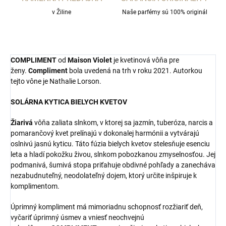
v Žiline
Naše parfémy sú 100% originál
COMPLIMENT
od
Maison Violet
je kvetinová vôňa pre
ženy.
Compliment
bola uvedená na trh v roku 2021. Autorkou
tejto vône je Nathalie Lorson.
SOLÁRNA KYTICA BIELYCH KVETOV
Žiarivá
vôňa zaliata slnkom, v ktorej sa jazmín, tuberóza, narcis a
pomarančový kvet prelínajú v dokonalej harmónii a vytvárajú
oslnivú jasnú kyticu. Táto fúzia bielych kvetov stelesňuje esenciu
leta a hladí pokožku živou, slnkom pobozkanou zmyselnosťou. Jej
podmanivá, šumivá stopa priťahuje obdivné pohľady a zanecháva
nezabudnuteľný, neodolateľný dojem, ktorý určite inšpiruje k
komplimentom.
Úprimný kompliment má mimoriadnu schopnosť rozžiariť deň,
vyčariť úprimný úsmev a vniesť neochvejnú