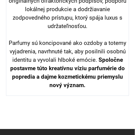
originálnych olfaktorických podpisov, podporu
lokálnej produkcie a dodržiavanie
zodpovedného prístupu, ktorý spája luxus s
udržateľnosťou.
Parfumy sú koncipované ako ozdoby a totemy
vyjadrenia, navrhnuté tak, aby posilnili osobnú
identitu a vyvolali hlboké emócie.
Spoločne
postavme
túto kreatívnu víziu parfumérie do
popredia a dajme kozmetickému priemyslu
nový význam.
Z