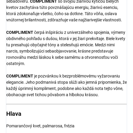
sebadôveru.
COMPLIMENT
so svojou žiarivou kyticou bielych
kvetov zachytáva túto povznášajúcu energiu, žiarivú esenciu,
ktorá zdokonaľuje všetko, čoho sa dotkne. Táto vôňa, oslava
vnútornej brilantnosti, zdôrazňuje vaše najžiarivejšie vlastnosti.
COMPLIMENT
čerpá inšpiráciu z univerzálneho spojenia, výmeny
obdivného pohľadu s dušou, ktorá v jej žiari prekvitaje. Biele kvety
tu presahujú obyčajné tóny a stelesňujú emócie. Medzi nimi
narcis, symbolizujúci sebaobjavovanie, krásne predstavuje
rovnováhu medzi láskou k sebe samému a otvorenosťou voči
ostatným.
COMPLIMENT
je pozvánkou k bezproblémovému vyžarovaniu
elegancie. Jeho podmanivá stopa slúži ako jemná pripomienka, že
každý úprimný kompliment, podobne ako každá nota tejto vône,
obohacuje svet tichou pôvabom a hlbokou krásou.
Hlava
Pomarančový kvet, palmarosa, frézia