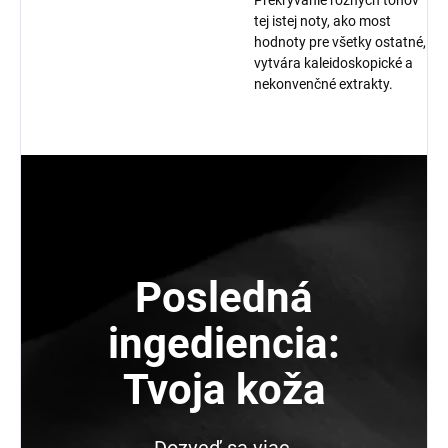
tej istej noty, ako most
hodnoty pre všetky ostatné,
vytvára kaleidoskopické a
nekonvenčné extrakty.
Posledná
ingediencia:
Tvoja koža
Dozveď sa viac.