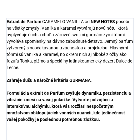
Extrait de Parfum
CARAMELO VANILLA od
NEW NOTES
pôsobí
na všetky zmysly .Vanilka a karamel vytvárajú novú nôtu, ktorá
ovplyvňuje čuch a chuť a zároveň svojimi gurmánskymi tónmi
vyvoláva spomienky na dávno zabudnuté detstvo. Jemný parfum
vytvorený s neočakávanou trvácnosťou a projekciou. Hlavnými
tónmi sú vanilka a karamel, no okrem nich aj hlboké zložky ako
fazuľa Tonka, pižmo a špeciálny latinskoamerický dezert Dulce de
Leche.
Zahreje dušu a
náročné kritéria GURMÁNA
.
Formulácia extrait de Parfum zvyšuje dynamiku, perzistenciu a
vibrácie zmesí na vašej pokožke. Vytvorte pulzujúcu a
interaktívnu alchýmiu, ktorá vás rozžiari nespočetným
množstvom obklopujúcich vonných nuancií, kde jedinečnosť
vašej pokožky je poslednou potrebnou zložkou.