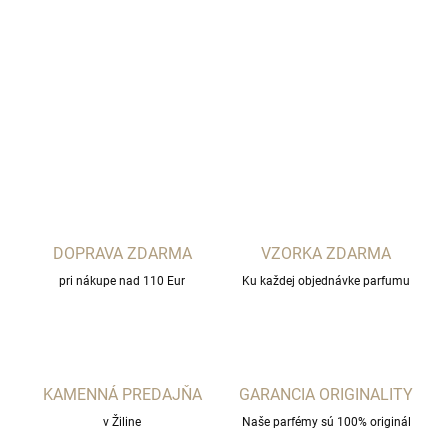
New Notes -Hologram
DETAILNÉ INFORMÁCIE
OPÝTAŤ SA
STRÁŽIŤ
DOPRAVA ZDARMA
VZORKA ZDARMA
pri nákupe nad 110 Eur
Ku každej objednávke parfumu
KAMENNÁ PREDAJŇA
GARANCIA ORIGINALITY
v Žiline
Naše parfémy sú 100% originál