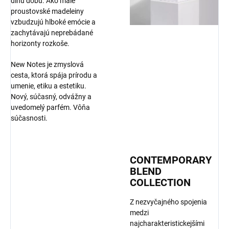
dlhú dobu. Ako malé
proustovské madeleiny
vzbudzujú hlboké emócie a
zachytávajú neprebádané
horizonty rozkoše.
New Notes je zmyslová
cesta, ktorá spája prírodu a
umenie, etiku a estetiku.
Nový, súčasný, odvážny a
uvedomelý parfém. Vôňa
súčasnosti.
CONTEMPORARY
BLEND
COLLECTION
Z nezvyčajného spojenia
medzi
najcharakteristickejšími