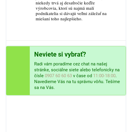
niekedy trvá aj desaťročie keďže
výrobcovia, ktorí sú najmä malí
podnikatelia si dávajú veľmi záležať na
miešaní toho najlepšieho.
Neviete si vybrať?
Radi vám poradíme cez chat na našej
stránke, sociálne siete alebo telefonicky na
čísle
0907 60 60 63
v čase od
11:00-18:00
.
Navedieme Vás na tu správnu vôňu. Tešíme
sa na Vás.