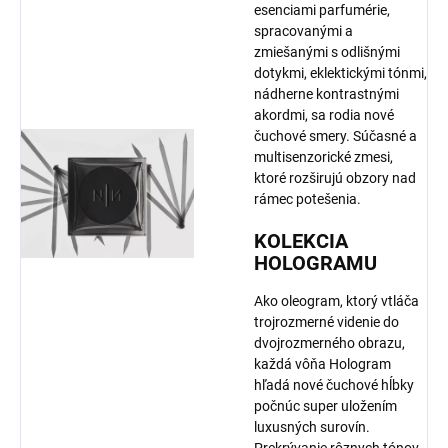
esenciami parfumérie,
spracovanými a
zmiešanými s odlišnými
dotykmi, eklektickými tónmi,
nádherne kontrastnými
akordmi, sa rodia nové
čuchové smery. Súčasné a
multisenzorické zmesi,
ktoré rozširujú obzory nad
rámec potešenia.
KOLEKCIA
HOLOGRAMU
Ako oleogram, ktorý vtláča
trojrozmerné videnie do
dvojrozmerného obrazu,
každá vôňa Hologram
hľadá nové čuchové hĺbky
počnúc super uložením
luxusných surovín.
Prekrývanie rôznych tónov