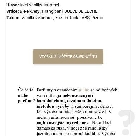
Hlava:
Kvet vanilky, karamel
Srdce:
Biele kvety , Frangipani, DULCE DE LECHE
Základ:
Vanilkové bobule
, Fazuľa Tonka ABS, Pižmo
VZORKU SI MÔŽETE OBJEDNAŤ TU
Čo je to
Parfumy s označením
niche
sa od bežných
niche
nekonvenčnými
vôní odlišujú
parfum?
kombináciami, dizajnom flakónu,
metódou výroby
a, samozrejme, cenou.
Ich výroba odmieta všetku masovosť. V
niche parfumoch sú používané tie
najluxusnejšie ingrediencie
. Napríklad
damašská ruža, v noci zbierané lístky
jazmínu alebo strieborné kadidlo. Výroba