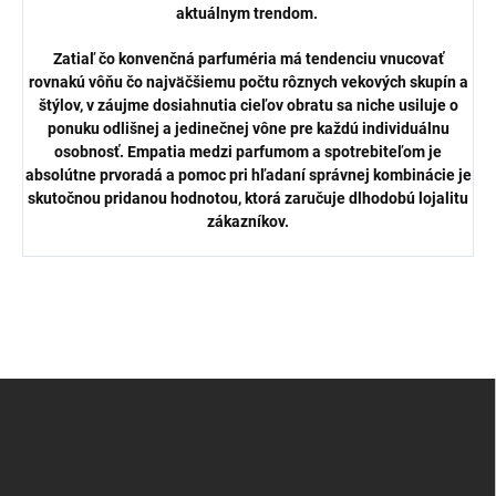
aktuálnym trendom.
Zatiaľ čo konvenčná parfuméria má tendenciu vnucovať
rovnakú vôňu čo najväčšiemu počtu rôznych vekových skupín a
štýlov, v záujme dosiahnutia cieľov obratu sa niche usiluje o
ponuku odlišnej a jedinečnej vône pre každú individuálnu
osobnosť. Empatia medzi parfumom a spotrebiteľom je
absolútne prvoradá a pomoc pri hľadaní správnej kombinácie je
skutočnou pridanou hodnotou, ktorá zaručuje dlhodobú lojalitu
zákazníkov.
Z
á
p
ä
t