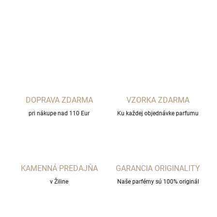
DETAILNÉ INFORMÁCIE
OPÝTAŤ SA
STRÁŽIŤ
DOPRAVA ZDARMA
VZORKA ZDARMA
pri nákupe nad 110 Eur
Ku každej objednávke parfumu
KAMENNÁ PREDAJŇA
GARANCIA ORIGINALITY
v Žiline
Naše parfémy sú 100% originál