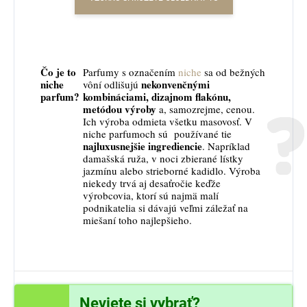
Čo je to
Parfumy s označením
niche
sa od bežných
niche
nekonvenčnými
vôní odlišujú
parfum?
kombináciami, dizajnom flakónu,
metódou výroby
a, samozrejme, cenou.
Ich výroba odmieta všetku masovosť. V
niche parfumoch sú používané tie
najluxusnejšie ingrediencie
. Napríklad
damašská ruža, v noci zbierané lístky
jazmínu alebo strieborné kadidlo. Výroba
niekedy trvá aj desaťročie keďže
výrobcovia, ktorí sú najmä malí
podnikatelia si dávajú veľmi záležať na
miešaní toho najlepšieho.
Neviete si vybrať?