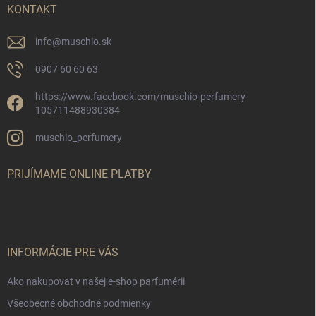
i
KONTAKT
e
info
@
muschio.sk
0907 60 60 63
https://www.facebook.com/muschio-perfumery-
105711488930384
muschio_perfumery
PRIJÍMAME ONLINE PLATBY
INFORMÁCIE PRE VÁS
Ako nakupovať v našej e-shop parfumérii
Všeobecné obchodné podmienky