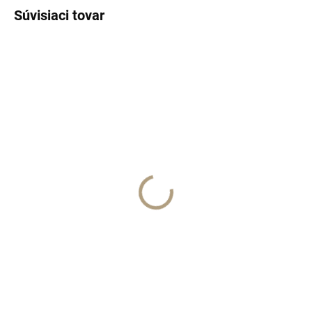
Súvisiaci tovar
TIP
SKLADOM
Bianco Latte telový krém
250ml
€45
Do košíka
Giardini di Toscana