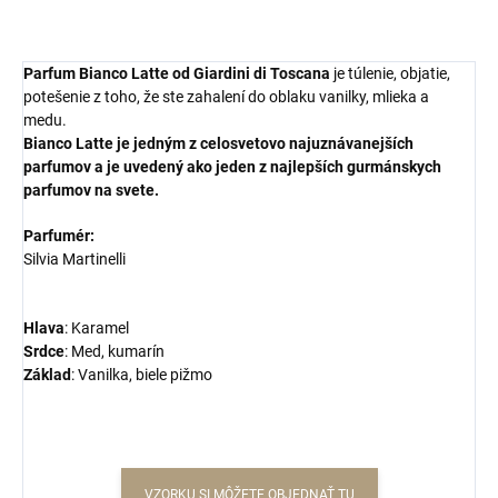
Parfum Bianco Latte od Giardini di Toscana
je túlenie, objatie,
potešenie z toho, že ste zahalení do oblaku vanilky, mlieka a
medu.
Bianco Latte je jedným z celosvetovo najuznávanejších
parfumov a je uvedený ako jeden z najlepších gurmánskych
parfumov na svete.
Parfumér:
Silvia Martinelli
Hlava
: Karamel
Srdce
: Med, kumarín
Základ
: Vanilka, biele pižmo
VZORKU SI MÔŽETE OBJEDNAŤ TU