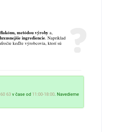
flakónu, metódou výroby
a,
luxusnejšie ingrediencie
. Napríklad
aťročie keďže výrobcovia, ktorí sú
 60 63
v čase od
11:00-18:00
. Navedieme