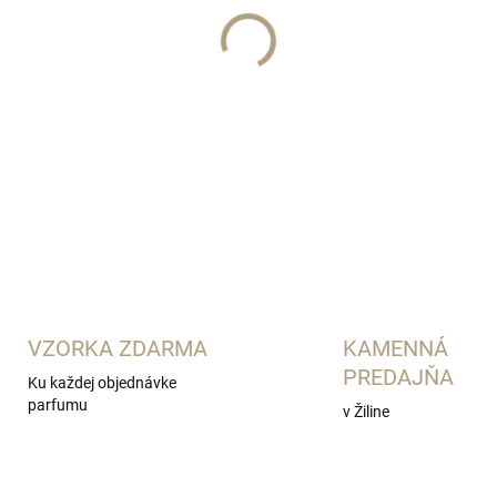
Giardini di Toscana
DETAILNÉ INFORMÁCIE
VZORKA ZDARMA
KAMENNÁ
PREDAJŇA
Ku každej objednávke
parfumu
v Žiline