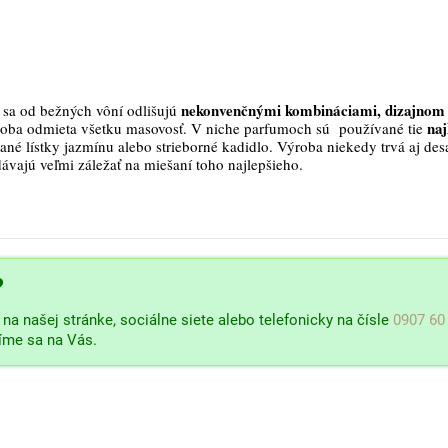
nekonvenčnými kombináciami, dizajnom 
sa od bežných vôní odlišujú
naj
roba odmieta všetku masovosť. V niche parfumoch sú používané tie
ané lístky jazmínu alebo strieborné kadidlo. Výroba niekedy trvá aj des
dávajú veľmi záležať na miešaní toho najlepšieho.
?
na našej stránke, sociálne siete alebo telefonicky na čísle
0907 60
šíme sa na Vás.