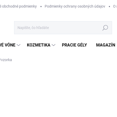
é obchodné podmienky
Podmienky ochrany osobných údajov
O 
Hľadať
VÉ VÔNE
KOZMETIKA
PRACIE GÉLY
MAGAZÍN
/vzorka
ČKA:
VZORKA
€4
Jednotková
SKLADOM
cena:
−
+