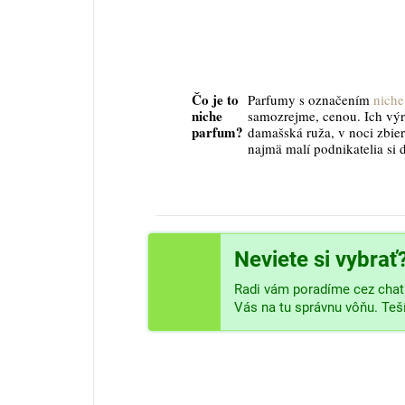
Čo je to
Parfumy s označením
niche
niche
samozrejme, cenou. Ich vý
parfum?
damašská ruža, v noci zbier
najmä malí podnikatelia si 
Neviete si vybrať
Radi vám poradíme cez chat 
Vás na tu správnu vôňu. Te