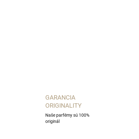
OPÝTAŤ SA
STRÁŽIŤ
GARANCIA
ORIGINALITY
Naše parfémy sú 100%
originál