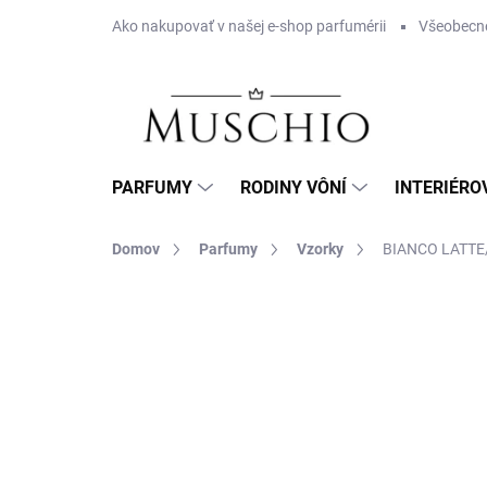
Prejsť
Ako nakupovať v našej e-shop parfumérii
Všeobecn
na
obsah
PARFUMY
RODINY VÔNÍ
INTERIÉRO
Domov
Parfumy
Vzorky
BIANCO LATTE
9 hodnotení
Podrobnosti hodnotenia
ZNA