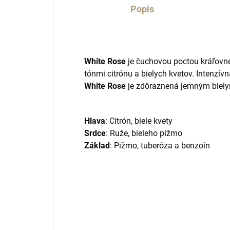
Popis
White Rose
je čuchovou poctou kráľovnej
tónmi citrónu a bielych kvetov. Intenz
White Rose
je zdôraznená jemným biely
Hlava
: Citrón, biele kvety
Srdce
: Ruže, bieleho pižmo
Základ
: Pižmo, tuberóza a benzoín