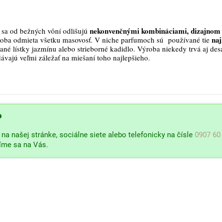
nekonvenčnými kombináciami, dizajnom 
sa od bežných vôní odlišujú
naj
roba odmieta všetku masovosť. V niche parfumoch sú používané tie
ané lístky jazmínu alebo strieborné kadidlo. Výroba niekedy trvá aj des
dávajú veľmi záležať na miešaní toho najlepšieho.
?
na našej stránke, sociálne siete alebo telefonicky na čísle
0907 60
šíme sa na Vás.