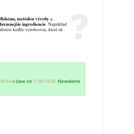
flakónu, metódou výroby
a,
luxusnejšie ingrediencie
. Napríklad
aťročie keďže výrobcovia, ktorí sú
 60 63
v čase od
11:00-18:00
. Navedieme