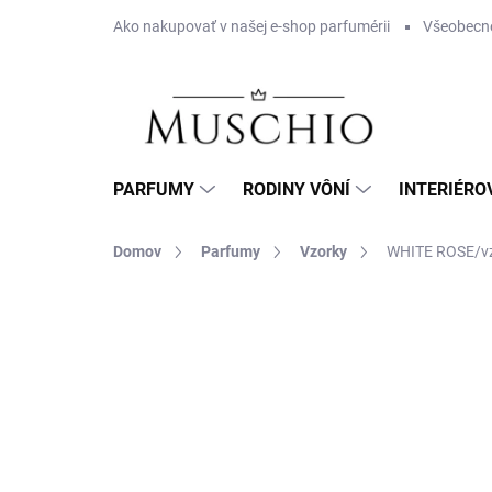
Prejsť
Ako nakupovať v našej e-shop parfumérii
Všeobecn
na
obsah
PARFUMY
RODINY VÔNÍ
INTERIÉRO
Domov
Parfumy
Vzorky
WHITE ROSE/v
Neohodnotené
Podrobnosti hodnotenia