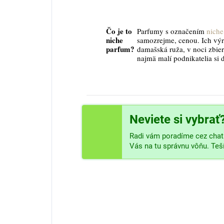
Čo je to
Parfumy s označením
niche
niche
samozrejme, cenou. Ich vý
parfum?
damašská ruža, v noci zbier
najmä malí podnikatelia si 
Neviete si vybrať
Radi vám poradíme cez chat 
Vás na tu správnu vôňu. Te