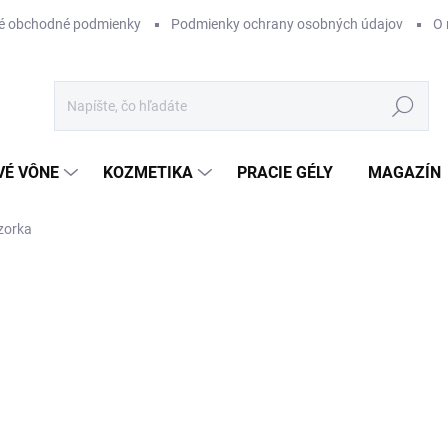
é obchodné podmienky
Podmienky ochrany osobných údajov
O 
Hľadať
VÉ VÔNE
KOZMETIKA
PRACIE GÉLY
MAGAZÍN
zorka
ZNAČKA:
VZORKA
€3
Jednotková
SKLADOM
cena:
−
+