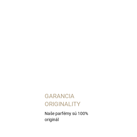
OPÝTAŤ SA
STRÁŽIŤ
GARANCIA
ORIGINALITY
Naše parfémy sú 100%
originál