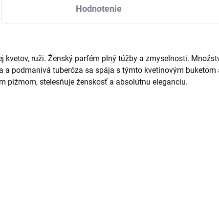
Hodnotenie
 kvetov, ruži. Ženský parfém plný túžby a zmyselnosti. Množstv
ívna a podmanivá tuberóza sa spája s týmto kvetinovým buketom 
m pižmom, stelesňuje ženskosť a absolútnu eleganciu.