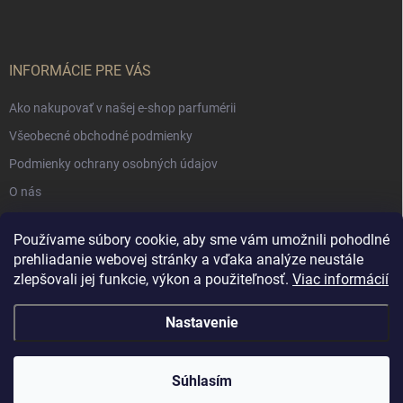
INFORMÁCIE PRE VÁS
Ako nakupovať v našej e-shop parfumérii
Všeobecné obchodné podmienky
Podmienky ochrany osobných údajov
O nás
Používame súbory cookie, aby sme vám umožnili pohodlné
NÁKUPNÝ KOŠÍK
prehliadanie webovej stránky a vďaka analýze neustále
zlepšovali jej funkcie, výkon a použiteľnosť.
Viac informácií
0
ks /
€0
Nastavenie
Copyright 2026
Muschio Perfumery
. Všetky práva vyhradené.
Súhlasím
Vytvoril Shoptet