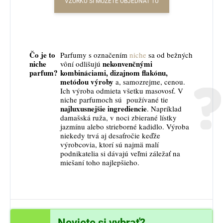
VZORKU SI MÔŽETE OBJEDNAŤ TU
Čo je to
Parfumy s označením
niche
sa od bežných
niche
nekonvenčnými
vôní odlišujú
parfum?
kombináciami, dizajnom flakónu,
metódou výroby
a, samozrejme, cenou.
Ich výroba odmieta všetku masovosť. V
niche parfumoch sú používané tie
najluxusnejšie ingrediencie
. Napríklad
damašská ruža, v noci zbierané lístky
jazmínu alebo strieborné kadidlo. Výroba
niekedy trvá aj desaťročie keďže
výrobcovia, ktorí sú najmä malí
podnikatelia si dávajú veľmi záležať na
miešaní toho najlepšieho.
Neviete si vybrať?