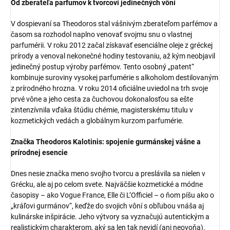
Od zberateľa parfumov k tvorcovi jedinečných vôní
V dospievaní sa Theodoros stal vášnivým zberateľom parfémov a
časom sa rozhodol naplno venovať svojmu snu o vlastnej
parfumérii. V roku 2012 začal získavať esenciálne oleje z gréckej
prírody a venoval nekonečné hodiny testovaniu, až kým neobjavil
jedinečný postup výroby parfémov. Tento osobný „patent“
kombinuje suroviny vysokej parfumérie s alkoholom destilovaným
z prírodného hrozna. V roku 2014 oficiálne uviedol na trh svoje
prvé vône a jeho cesta za čuchovou dokonalosťou sa ešte
zintenzívnila vďaka štúdiu chémie, magisterskému titulu v
kozmetických vedách a globálnym kurzom parfumérie.
Značka Theodoros Kalotinis: spojenie gurmánskej vášne a
prírodnej esencie
Dnes nesie značka meno svojho tvorcu a preslávila sa nielen v
Grécku, ale aj po celom svete. Najväčšie kozmetické a módne
časopisy – ako Vogue France, Elle či L’Officiel – o ňom píšu ako o
„kráľovi gurmánov“, keďže do svojich vôní s obľubou vnáša aj
kulinárske inšpirácie. Jeho výtvory sa vyznačujú autentickým a
realistickým charakterom, aký sa len tak nevidí (ani neovoňa).