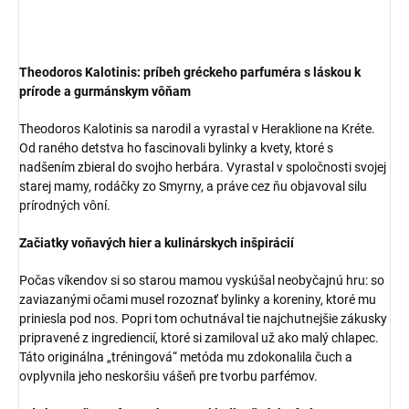
Theodoros Kalotinis: príbeh gréckeho parfuméra s láskou k
prírode a gurmánskym vôňam
Theodoros Kalotinis sa narodil a vyrastal v Heraklione na Kréte.
Od raného detstva ho fascinovali bylinky a kvety, ktoré s
nadšením zbieral do svojho herbára. Vyrastal v spoločnosti svojej
starej mamy, rodáčky zo Smyrny, a práve cez ňu objavoval silu
prírodných vôní.
Začiatky voňavých hier a kulinárskych inšpirácií
Počas víkendov si so starou mamou vyskúšal neobyčajnú hru: so
zaviazanými očami musel rozoznať bylinky a koreniny, ktoré mu
priniesla pod nos. Popri tom ochutnával tie najchutnejšie zákusky
pripravené z ingrediencií, ktoré si zamiloval už ako malý chlapec.
Táto originálna „tréningová“ metóda mu zdokonalila čuch a
ovplyvnila jeho neskoršiu vášeň pre tvorbu parfémov.