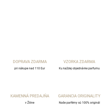
THEODOROS KALOTINIS
DETAILNÉ INFORMÁCIE
OPÝTAŤ SA
STRÁŽIŤ
DOPRAVA ZDARMA
VZORKA ZDARMA
pri nákupe nad 110 Eur
Ku každej objednávke parfumu
KAMENNÁ PREDAJŇA
GARANCIA ORIGINALITY
v Žiline
Naše parfémy sú 100% originál