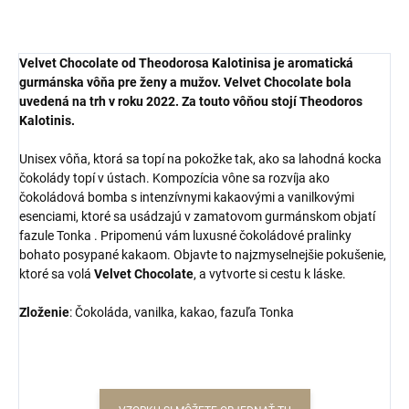
Velvet Chocolate od Theodorosa Kalotinisa je aromatická
gurmánska vôňa pre ženy a mužov. Velvet Chocolate bola
uvedená na trh v roku 2022. Za touto vôňou stojí Theodoros
Kalotinis.
Unisex vôňa, ktorá sa topí na pokožke tak, ako sa lahodná kocka
čokolády topí v ústach. Kompozícia vône sa rozvíja ako
čokoládová bomba s intenzívnymi kakaovými a vanilkovými
esenciami, ktoré sa usádzajú v zamatovom gurmánskom objatí
fazule Tonka . Pripomenú vám luxusné čokoládové pralinky
bohato posypané kakaom. Objavte to najzmyselnejšie pokušenie,
ktoré sa volá
Velvet Chocolate
, a vytvorte si cestu k láske.
Zloženie
: Čokoláda, vanilka, kakao, fazuľa Tonka