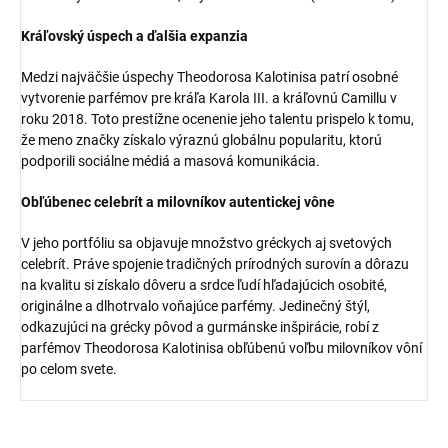
Kráľovský úspech a ďalšia expanzia
Medzi najväčšie úspechy Theodorosa Kalotinisa patrí osobné
vytvorenie parfémov pre kráľa Karola III. a kráľovnú Camillu v
roku 2018. Toto prestížne ocenenie jeho talentu prispelo k tomu,
že meno značky získalo výraznú globálnu popularitu, ktorú
podporili sociálne médiá a masová komunikácia.
Obľúbenec celebrít a milovníkov autentickej vône
V jeho portfóliu sa objavuje množstvo gréckych aj svetových
celebrít. Práve spojenie tradičných prírodných surovín a dôrazu
na kvalitu si získalo dôveru a srdce ľudí hľadajúcich osobité,
originálne a dlhotrvalo voňajúce parfémy. Jedinečný štýl,
odkazujúci na grécky pôvod a gurmánske inšpirácie, robí z
parfémov Theodorosa Kalotinisa obľúbenú voľbu milovníkov vôní
po celom svete.