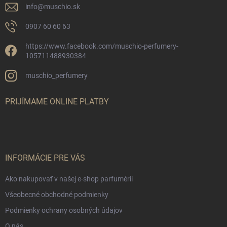
info
@
muschio.sk
0907 60 60 63
https://www.facebook.com/muschio-perfumery-
105711488930384
muschio_perfumery
PRIJÍMAME ONLINE PLATBY
INFORMÁCIE PRE VÁS
Ako nakupovať v našej e-shop parfumérii
Všeobecné obchodné podmienky
Podmienky ochrany osobných údajov
O nás