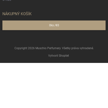
NÁKUPNÝ KOŠÍK
0
ks /
€0
Copyright 2026
Muschio Perfumery
. Všetky práva vyhradené.
Vytvoril Shoptet