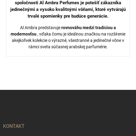
spoločnosti Al Ambra Perfumes je potešiť
zákazníka
jedinečnými a vysoko kvalitnými vôňami, ktoré vytvárajú
trvalé spomienky
pre budúce generácie.
Al Ambra predstavuje
rovnováhu medzi tradíciou a
modernosťou
, vďaka čomu je ideálnou značkou na rozšírenie
akejkoľvek kolekcie o výrazné, všestranné a jedinečné vône v
rámci sveta súčasnej arabskej parfumérie.
Z
á
p
ä
t
i
KONTAKT
e