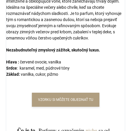
intenzívne a obklopujúce vône, ktoré zanechávajú trvalý dojem.
Ideálna na špeciálne večery alebo chvíle, keď sa chcete
rozmaznávať nádychom sladkosti. Je to parfum, ktorý vyhovuje
tým s romantickou a zasnenou dušou, ktorí sa neboja prejaviť
svoju zmyselnosť jemným a rafinovaným spôsobom. Evokuje
obrazy zimných večerov pred krbom, zabalení v teplej deke, s
omamnou vôňou čerstvo upečených cukríkov.
Nezabudnuteľný zmyslový zážitok, skutočný luxus.
Hlava :
červené ovocie, vanilka
Srdce
:
karamel, med, púdrové tóny
Základ:
vanilka, cukor, pižmo
VZORKU SI MÔŽETE OBJEDNAŤ TU
Čo je to
Parfumy s označením
niche
sa od