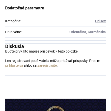
Dodatočné parametre
Kategória
:
Unisex
Druh vône
:
Orientálna, Gurmánska
Diskusia
Buďte prvý, kto napíše príspevok k tejto položke.
Len registrovaní používatelia môžu pridávať príspevky. Prosím
prihláste sa
alebo sa
zaregistrujte
.