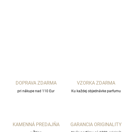
−
+
Pridať do košíka
Al Ambra Perfumes
DETAILNÉ INFORMÁCIE
OPÝTAŤ SA
STRÁŽIŤ
DOPRAVA ZDARMA
VZORKA ZDARMA
pri nákupe nad 110 Eur
Ku každej objednávke parfumu
KAMENNÁ PREDAJŇA
GARANCIA ORIGINALITY