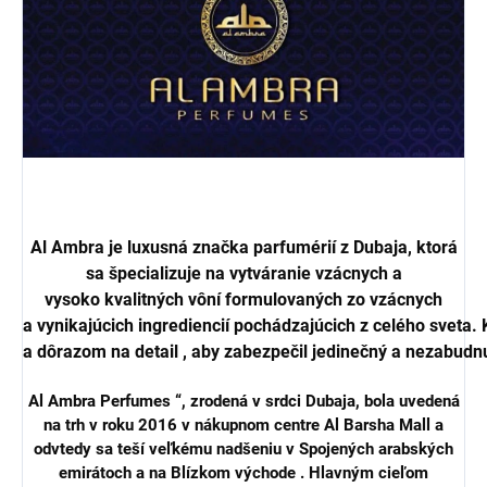
Al Ambra
je
luxusná značka
parfumérií
z Dubaja,
ktorá
sa špecializuje
na
vytváranie
vzácnych
a
vysoko
kvalitných
vôní
formulovaných
zo vzácnych
a
vynikajúcich
ingrediencií
pochádzajúcich
z
celého
sveta.
a
dôrazom
na
detail
,
aby
zabezpečil
jedinečný
a
nezabudn
Al Ambra Perfumes
“, zrodená v srdci Dubaja,
bola uvedená
na trh v roku 2016 v nákupnom centre Al Barsha Mall a
odvtedy sa teší
veľkému nadšeniu v
Spojených arabských
emirátoch
a na
Blízkom
východe
. Hlavným cieľom