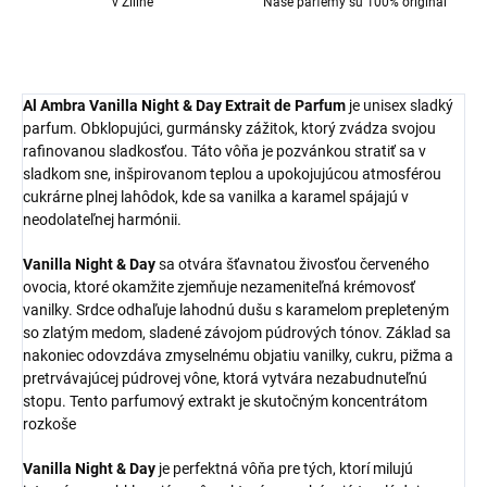
v Žiline
Naše parfémy sú 100% originál
Al Ambra Vanilla Night & Day Extrait de Parfum
je unisex sladký
parfum. Obklopujúci, gurmánsky zážitok, ktorý zvádza svojou
rafinovanou sladkosťou. Táto vôňa je pozvánkou stratiť sa v
sladkom sne, inšpirovanom teplou a upokojujúcou atmosférou
cukrárne plnej lahôdok, kde sa vanilka a karamel spájajú v
neodolateľnej harmónii.
Vanilla Night & Day
sa otvára šťavnatou živosťou červeného
ovocia, ktoré okamžite zjemňuje nezameniteľná krémovosť
vanilky. Srdce odhaľuje lahodnú dušu s karamelom prepleteným
so zlatým medom, sladené závojom púdrových tónov. Základ sa
nakoniec odovzdáva zmyselnému objatiu vanilky, cukru, pižma a
pretrvávajúcej púdrovej vône, ktorá vytvára nezabudnuteľnú
stopu. Tento parfumový extrakt je skutočným koncentrátom
rozkoše
Vanilla Night & Day
je perfektná vôňa pre tých, ktorí milujú