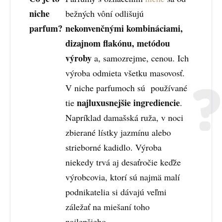
niche
bežných vôní odlišujú
parfum?
nekonvenčnými kombináciami,
dizajnom flakónu, metódou
výroby
a, samozrejme, cenou. Ich
výroba odmieta všetku masovosť.
V niche parfumoch sú používané
najluxusnejšie ingrediencie
tie
.
Napríklad damašská ruža, v noci
zbierané lístky jazmínu alebo
strieborné kadidlo. Výroba
niekedy trvá aj desaťročie keďže
výrobcovia, ktorí sú najmä malí
podnikatelia si dávajú veľmi
záležať na miešaní toho
najlepšieho.