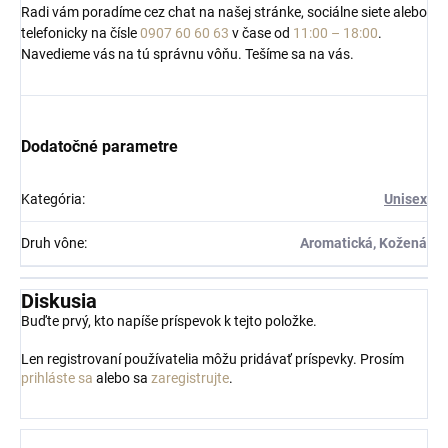
Radi vám poradíme cez chat na našej stránke, sociálne siete alebo
telefonicky na čísle
0907 60 60 63
v čase od
11:00 – 18:00
.
Navedieme vás na tú správnu vôňu. Tešíme sa na vás.
Dodatočné parametre
Kategória
:
Unisex
Druh vône
:
Aromatická, Kožená
Diskusia
Buďte prvý, kto napíše príspevok k tejto položke.
Len registrovaní používatelia môžu pridávať príspevky. Prosím
prihláste sa
alebo sa
zaregistrujte
.