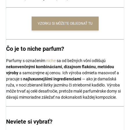
VZORKU SI MÔŽETE OBJEDNAŤ TU
Čo je to niche parfum?
Parfumy s označením
niche
sa od bežných vôní odlišujú
nekonvenčnými kombináciami, dizajnom flakónu, metódou
výroby
a samozrejme aj cenou. Ich výroba odmieta masovosť a
pracuje s
najluxusnejšími ingredienciami
— ako je damašská
ruža, v noci zbierané lístky jazmínu či strieborné kadidlo. Výroba
môže trvať aj celé desaťročie, pretože malé parfumérske domy si
dávajú mimoriadne záležať na dokonalosti každej kompozície.
Neviete si vybrať?