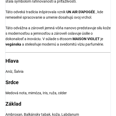
stala symbolom rafinovanosti a príťažlivosti.
Táto odveká tradícia inšpirovala vznik
UN AIR D'APOGÉE
, kde
remeselné spracovanie a umenie dosahujú svoj vrchol.
Táto odvážna a zároveň jemná vôňa nanovo predstavuje silu kože
s modernosťou a jemnosťou a zároveň oslavuje úsilie o
dokonalosť a inováciu. V súlade s étosom
MAISON VIOLET
je
vegánska
a stelesňuje modernú a svedomitú víziu parfumérie.
Hlava
Aníz, Šalvia
Srdce
Medová nota, mimóza, Iris, ruža, céder
Základ
Ambroxan,
Balkánsky tabak, koža, Labdanum