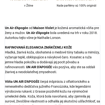
v Žiline
Naše parfémy sú 100% originál
Un Air d'Apogée
od
Maison Violet
je kožená aromatická vôňa pre
ženy a mužov.
Un Air d'Apogée
bola uvedená na trh v roku 2018.
Autorkou tejto vône je Nathalie Lorson.
RAFINOVANÁ ELEGANCIA ZMÄKČENEJ KOŽE
Hladká, žiarivá koža, obohatená o medové tóny tabaku a mimózy,
vyžaruje teplé, obklopujúce a návykové čaro. Kosatec a ruža
jemne hladia pokožku a dodávajú jej pocit pôvabu a
rafinovanosti.
UN AIR D'APOGÉE
vás pozýva, aby ste sa oddali
žiarivej a neodolateľnej zmyselnosti.
Vôňa UN AIR D'APOGÉE
čerpá inšpiráciu z olfaktorického a
remeselného dedičstva južného Francúzska, kde legendárni
výrobcovia rukavíc z Grasse pozdvihli kožu na výnimočné
umelecké diela. Koža, ktorá bola navoňaná, aby zjemnila jej
surové, živočíšne vlastnosti a odhalila jej skutočnú ušľachtilosť, sa