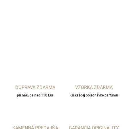
−
+
Pridať do košíka
MAISON VIOLET
DETAILNÉ INFORMÁCIE
OPÝTAŤ SA
STRÁŽIŤ
DOPRAVA ZDARMA
VZORKA ZDARMA
pri nákupe nad 110 Eur
Ku každej objednávke parfumu
KAMENNÁ PREDAJŇA
GARANCIA ORIGINALITY