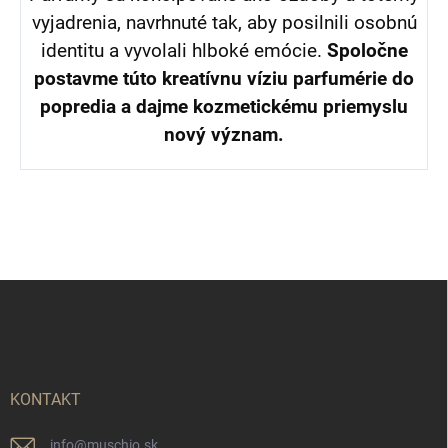
vyjadrenia, navrhnuté tak, aby posilnili osobnú
identitu a vyvolali hlboké emócie.
Spoločne
postavme
túto kreatívnu víziu parfumérie do
popredia a dajme kozmetickému priemyslu
nový význam.
Z
á
p
ä
t
i
KONTAKT
e
info
@
muschio.sk