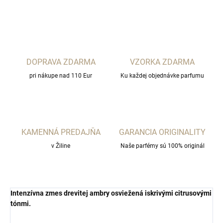
OPÝTAŤ SA
STRÁŽIŤ
DOPRAVA ZDARMA
VZORKA ZDARMA
pri nákupe nad 110 Eur
Ku každej objednávke parfumu
KAMENNÁ PREDAJŇA
GARANCIA ORIGINALITY
v Žiline
Naše parfémy sú 100% originál
Intenzívna zmes drevitej ambry osviežená iskrivými citrusovými
tónmi.