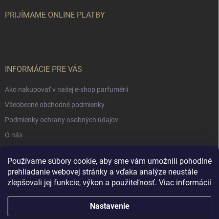
PRIJÍMAME ONLINE PLATBY
INFORMÁCIE PRE VÁS
Ako nakupovať v našej e-shop parfumérii
Všeobecné obchodné podmienky
Podmienky ochrany osobných údajov
O nás
Používame súbory cookie, aby sme vám umožnili pohodlné
NÁKUPNÝ KOŠÍK
prehliadanie webovej stránky a vďaka analýze neustále
zlepšovali jej funkcie, výkon a použiteľnosť.
Viac informácií
0
ks /
€0
Nastavenie