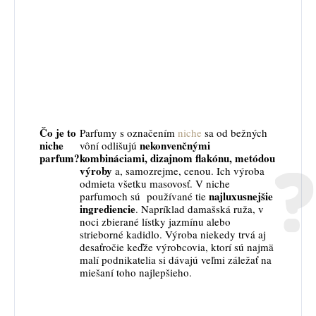
Čo je to
Parfumy s označením
niche
sa od bežných
niche
nekonvenčnými
vôní odlišujú
parfum?
kombináciami, dizajnom flakónu, metódou
výroby
a, samozrejme, cenou. Ich výroba
odmieta všetku masovosť. V niche
najluxusnejšie
parfumoch sú používané tie
ingrediencie
. Napríklad damašská ruža, v
noci zbierané lístky jazmínu alebo
strieborné kadidlo. Výroba niekedy trvá aj
desaťročie keďže výrobcovia, ktorí sú najmä
malí podnikatelia si dávajú veľmi záležať na
miešaní toho najlepšieho.