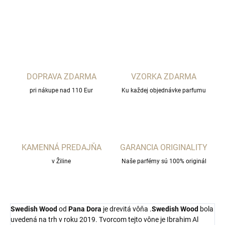
OPÝTAŤ SA
STRÁŽIŤ
DOPRAVA ZDARMA
VZORKA ZDARMA
pri nákupe nad 110 Eur
Ku každej objednávke parfumu
KAMENNÁ PREDAJŇA
GARANCIA ORIGINALITY
v Žiline
Naše parfémy sú 100% originál
Swedish Wood
od
Pana Dora
je drevitá vôňa .
Swedish Wood
bola
uvedená na trh v roku 2019. Tvorcom tejto vône je Ibrahim Al