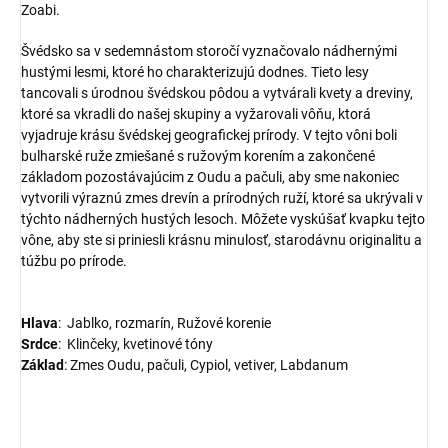
Zoabi.
Švédsko sa v sedemnástom storočí vyznačovalo nádhernými
hustými lesmi, ktoré ho charakterizujú dodnes. Tieto lesy
tancovali s úrodnou švédskou pôdou a vytvárali kvety a dreviny,
ktoré sa vkradli do našej skupiny a vyžarovali vôňu, ktorá
vyjadruje krásu švédskej geografickej prírody. V tejto vôni boli
bulharské ruže zmiešané s ružovým korením a zakončené
základom pozostávajúcim z Oudu a pačuli, aby sme nakoniec
vytvorili výraznú zmes drevín a prírodných ruží, ktoré sa ukrývali v
týchto nádherných hustých lesoch. Môžete vyskúšať kvapku tejto
vône, aby ste si priniesli krásnu minulosť, starodávnu originalitu a
túžbu po prírode.
Hlava
: Jablko, rozmarín, Ružové korenie
Srdce
:
Klinčeky, kvetinové tóny
Základ
: Zmes Oudu, pačuli, Cypiol, vetiver, Labdanum