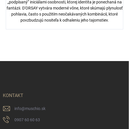
„podpísaný“ iniciálami osobnosti, ktorej identita je ponechaná na
fantázii. D'ORSAY vytvára moderné vône, ktoré skúmajú plynulosť
pohlavia, často s použitím neočakávaných kombinácií, ktoré
povzbudzujú nositeľa k odhaleniu jeho tajomstiev.
Z
á
p
ä
t
i
KONTAKT
e
info
@
muschio.sk
0907 60 60 63