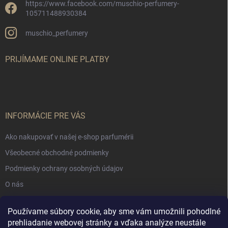
https://www.facebook.com/muschio-perfumery-
105711488930384
muschio_perfumery
PRIJÍMAME ONLINE PLATBY
INFORMÁCIE PRE VÁS
Ako nakupovať v našej e-shop parfumérii
Všeobecné obchodné podmienky
Podmienky ochrany osobných údajov
O nás
Používame súbory cookie, aby sme vám umožnili pohodlné
NÁKUPNÝ KOŠÍK
prehliadanie webovej stránky a vďaka analýze neustále