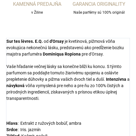
KAMENNÁ PREDAJŇA
GARANCIA ORIGINALITY
v Žiline
Naše parfémy sú 100% originál
Sur tes lèvres. E.Q.
od
d'Orsay
je kvetinová, pižmová vôňa
evokujúca nekonečnú lásku, predstavenú ako predĺženie bozku
majstra parfuméra
Dominiqua Ropiona
pre d'Orsay.
Vaše hľadanie večnej lásky sa konečne blíži ku koncu. S týmto
parfumom sa poddajte tomuto žiarivému spojeniu a oslávte
prepletenie dúhovky a pižma vašich dvoch tiel a duší.
Intenzívna
a
návyková
vôňa vymyslená pre neho a pre ňu zo 100% čistých a
prírodných ingrediencií, získavaných s prísnou etikou úplnej
transparentnosti.
Hlava
: E
xtrakt z ružových bobúľ, ambra
S
rdce
: Iris. jazmín