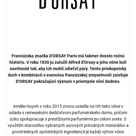
Francúzska značka D'ORSAY Paris má takmer dvesto ročnú
históriu. V roku 1830 ju založil Alfred d'Orsay a jeho vône boli
navrhnuté tak, aby ich mohli zdieľať páry. Tento priekopnícky
duch v kombinácii s esenciou francúzskej zmyselnosti zaisťuje
D'ORSAY pokračujúci význam v priemysle vôní dodnes.
Amélie Huynh v roku 2015 znovu uviedla na trh tieto vône v
súlade s remeselným dedičstvom parfumérskeho domu, pričom
úzko spolupracuje s prestížnymi parfumérmi po celom svete. S
využitím starostlivo vybraných surových prírodných materiálov a
prvotriednych syntetických ingrediencií je každý výtvor vône