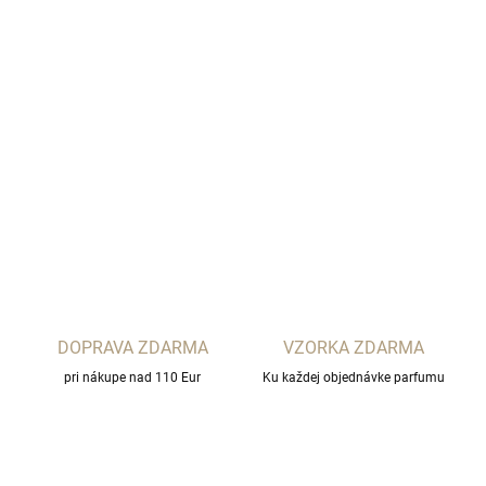
−
+
Pridať do košíka
d'Orsay
DETAILNÉ INFORMÁCIE
OPÝTAŤ SA
STRÁŽIŤ
DOPRAVA ZDARMA
VZORKA ZDARMA
pri nákupe nad 110 Eur
Ku každej objednávke parfumu