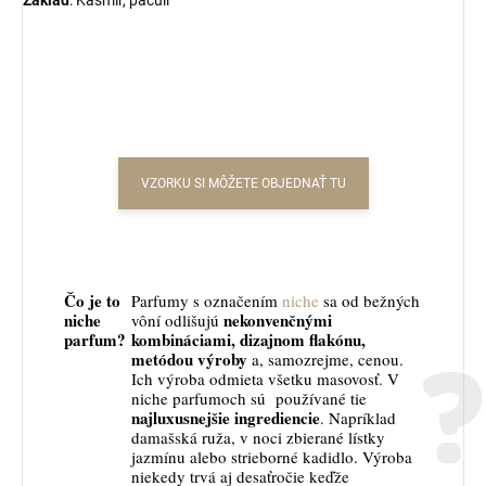
Základ
: Kašmír, pačuli
VZORKU SI MÔŽETE OBJEDNAŤ TU
Čo je to
Parfumy s označením
niche
sa od bežných
niche
nekonvenčnými
vôní odlišujú
parfum?
kombináciami, dizajnom flakónu,
metódou výroby
a, samozrejme, cenou.
Ich výroba odmieta všetku masovosť. V
niche parfumoch sú používané tie
najluxusnejšie ingrediencie
. Napríklad
damašská ruža, v noci zbierané lístky
jazmínu alebo strieborné kadidlo. Výroba
niekedy trvá aj desaťročie keďže