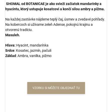
SHOMAL
od BOTANICAE je ako svieži začiatok mandarínky a
hyacintu, ktorý ustupuje kosatcovi a končí silou ambry a pižma.
Na každej zastávke nájdeme teplý čaj, úsmev a zvedavé pohľady.
Na kobercoch si užívame zeleň Adense, pokojnú krajinu a
otvorenú tradíciu.
Masuleh.
Hlava:
H
yacint, mandarínka
Srdce
: K
osatec, jazmín, pačuli
Základ
: A
mbra, vanilka, pižmo
VZORKU SI MÔŽETE OBJEDNAŤ TU