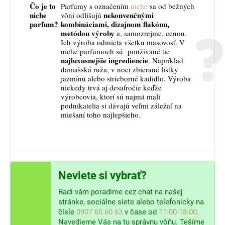
Čo je to
Parfumy s označením
niche
sa od bežných
niche
nekonvenčnými
vôní odlišujú
parfum?
kombináciami, dizajnom flakónu,
metódou výroby
a, samozrejme, cenou.
Ich výroba odmieta všetku masovosť. V
niche parfumoch sú používané tie
najluxusnejšie ingrediencie
. Napríklad
damašská ruža, v noci zbierané lístky
jazmínu alebo strieborné kadidlo. Výroba
niekedy trvá aj desaťročie keďže
výrobcovia, ktorí sú najmä malí
podnikatelia si dávajú veľmi záležať na
miešaní toho najlepšieho.
Neviete si vybrať?
Radi vám poradíme cez chat na našej
stránke, sociálne siete alebo telefonicky na
čísle
0907 60 60 63
v čase od
11:00-18:00
.
Navedieme Vás na tu správnu vôňu. Tešíme