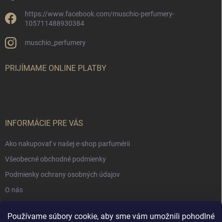
https://www.facebook.com/muschio-perfumery-
105711488930384
muschio_perfumery
PRIJÍMAME ONLINE PLATBY
INFORMÁCIE PRE VÁS
Ako nakupovať v našej e-shop parfumérii
Všeobecné obchodné podmienky
Podmienky ochrany osobných údajov
O nás
Používame súbory cookie, aby sme vám umožnili pohodlné
NÁKUPNÝ KOŠÍK