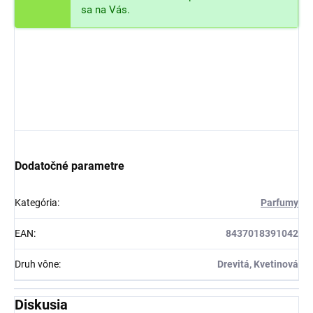
sa na Vás.
Dodatočné parametre
Kategória
:
Parfumy
EAN
:
8437018391042
Druh vône
:
Drevitá, Kvetinová
Diskusia