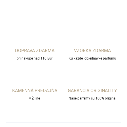
DETAILNÉ INFORMÁCIE
OPÝTAŤ SA
STRÁŽIŤ
DOPRAVA ZDARMA
VZORKA ZDARMA
pri nákupe nad 110 Eur
Ku každej objednávke parfumu
KAMENNÁ PREDAJŇA
GARANCIA ORIGINALITY
v Žiline
Naše parfémy sú 100% originál