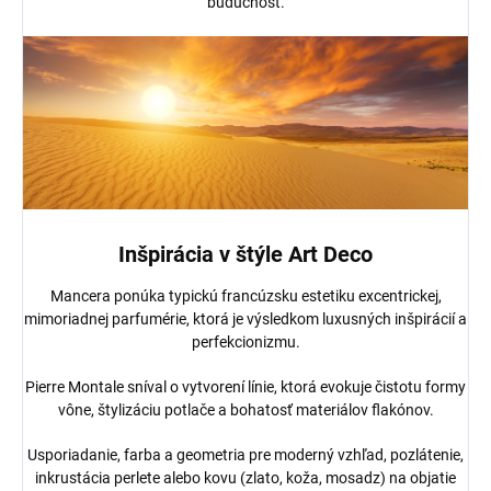
budúcnosť.
Inšpirácia v štýle Art Deco
Mancera ponúka typickú francúzsku estetiku excentrickej,
mimoriadnej parfumérie, ktorá je výsledkom luxusných inšpirácií a
perfekcionizmu.
Pierre Montale sníval o vytvorení línie, ktorá evokuje čistotu formy
vône, štylizáciu potlače a bohatosť materiálov flakónov.
Usporiadanie, farba a geometria pre moderný vzhľad, pozlátenie,
inkrustácia perlete alebo kovu (zlato, koža, mosadz) na objatie