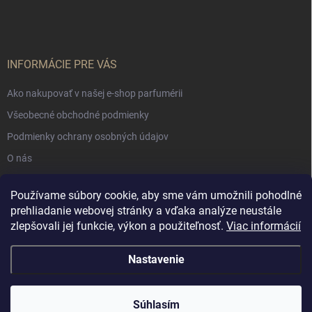
INFORMÁCIE PRE VÁS
Ako nakupovať v našej e-shop parfumérii
Všeobecné obchodné podmienky
Podmienky ochrany osobných údajov
O nás
Používame súbory cookie, aby sme vám umožnili pohodlné
NÁKUPNÝ KOŠÍK
prehliadanie webovej stránky a vďaka analýze neustále
zlepšovali jej funkcie, výkon a použiteľnosť.
Viac informácií
0
ks /
€0
Nastavenie
Copyright 2026
Muschio Perfumery
. Všetky práva vyhradené.
Súhlasím