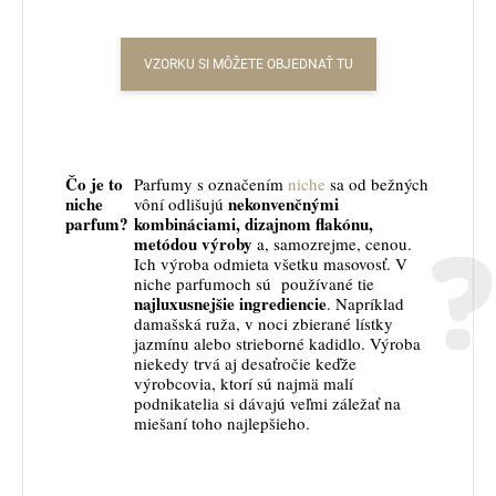
VZORKU SI MÔŽETE OBJEDNAŤ TU
Čo je to
Parfumy s označením
niche
sa od bežných
niche
nekonvenčnými
vôní odlišujú
parfum?
kombináciami, dizajnom flakónu,
metódou výroby
a, samozrejme, cenou.
Ich výroba odmieta všetku masovosť. V
niche parfumoch sú používané tie
najluxusnejšie ingrediencie
. Napríklad
damašská ruža, v noci zbierané lístky
jazmínu alebo strieborné kadidlo. Výroba
niekedy trvá aj desaťročie keďže
výrobcovia, ktorí sú najmä malí
podnikatelia si dávajú veľmi záležať na
miešaní toho najlepšieho.