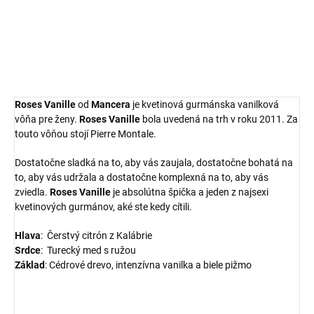
MANCERA PARIS
Roses Vanille
od
Mancera
je kvetinová gurmánska vanilková
vôňa pre ženy.
Roses Vanille
bola uvedená na trh v roku 2011. Za
touto vôňou stojí Pierre Montale.
Dostatočne sladká na to, aby vás zaujala, dostatočne bohatá na
to, aby vás udržala a dostatočne komplexná na to, aby vás
zviedla.
Roses Vanille
je absolútna špička a jeden z najsexi
kvetinových gurmánov, aké ste kedy cítili.
Hlava
:
Čerstvý citrón z Kalábrie
S
rdce
:
Turecký med s ružou
Základ
:
Cédrové drevo, intenzívna vanilka a biele pižmo