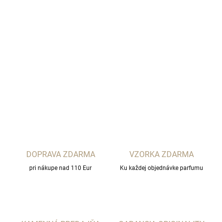
−
+
Pridať do košíka
MANCERA PARIS
DETAILNÉ INFORMÁCIE
OPÝTAŤ SA
STRÁŽIŤ
DOPRAVA ZDARMA
VZORKA ZDARMA
pri nákupe nad 110 Eur
Ku každej objednávke parfumu