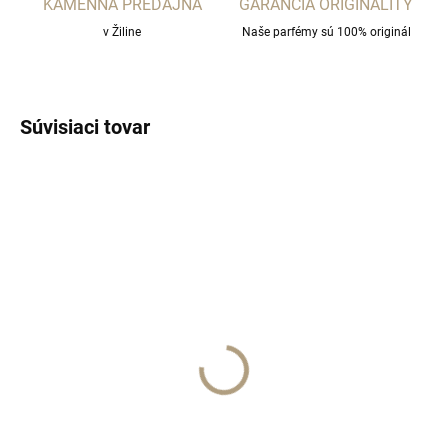
KAMENNÁ PREDAJŇA
GARANCIA ORIGINALITY
v Žiline
Naše parfémy sú 100% originál
Súvisiaci tovar
SKLADOM
ROSES VANILLE/vzorka
€4
Do košíka