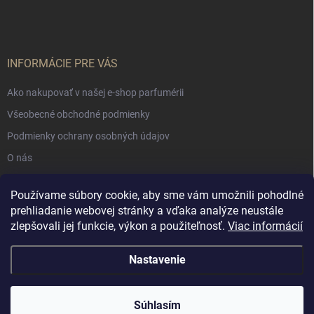
INFORMÁCIE PRE VÁS
Ako nakupovať v našej e-shop parfumérii
Všeobecné obchodné podmienky
Podmienky ochrany osobných údajov
O nás
Používame súbory cookie, aby sme vám umožnili pohodlné
NÁKUPNÝ KOŠÍK
prehliadanie webovej stránky a vďaka analýze neustále
zlepšovali jej funkcie, výkon a použiteľnosť.
Viac informácií
0
ks /
€0
Nastavenie
Copyright 2026
Muschio Perfumery
. Všetky práva vyhradené.
Súhlasím