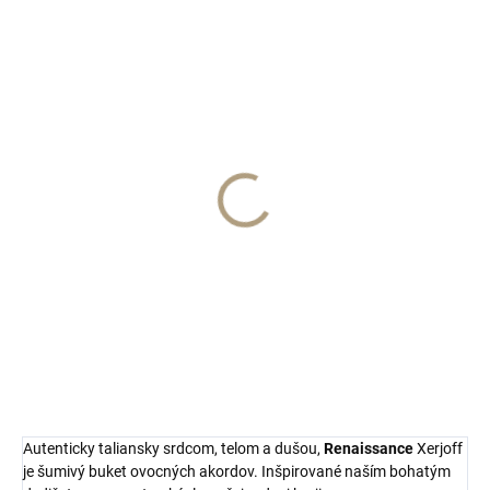
SKLADOM
Renaissance EDP 100ml
€245
Do košíka
Xerjoff
Autenticky taliansky srdcom, telom a dušou,
Renaissance
Xerjoff
je šumivý buket ovocných akordov. Inšpirované naším bohatým