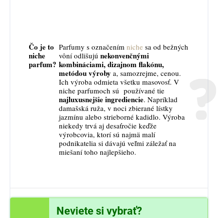
Čo je to
Parfumy s označením
niche
sa od bežných
niche
nekonvenčnými
vôní odlišujú
parfum?
kombináciami, dizajnom flakónu,
metódou výroby
a, samozrejme, cenou.
Ich výroba odmieta všetku masovosť. V
niche parfumoch sú používané tie
najluxusnejšie ingrediencie
. Napríklad
damašská ruža, v noci zbierané lístky
jazmínu alebo strieborné kadidlo. Výroba
niekedy trvá aj desaťročie keďže
výrobcovia, ktorí sú najmä malí
podnikatelia si dávajú veľmi záležať na
miešaní toho najlepšieho.
Neviete si vybrať?