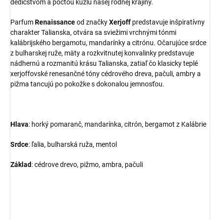
dedičstvom a poctou kúzlu našej rodnej krajiny.
Parfum
Renaissance
od značky
Xerjoff
predstavuje inšpiratívny
charakter Talianska, otvára sa sviežimi vrchnými tónmi
kalábrijského bergamotu, mandarínky a citrónu. Očarujúce srdce
z bulharskej ruže, mäty a rozkvitnutej konvalinky predstavuje
nádhernú a rozmanitú krásu Talianska, zatiaľ čo klasicky teplé
xerjoffovské renesančné tóny cédrového dreva, pačuli, ambry a
pižma tancujú po pokožke s dokonalou jemnosťou.
Hlava
: horký pomaranč, mandarínka, citrón, bergamot z Kalábrie
Srdce
: ľalia, bulharská ruža, mentol
Základ
: cédrove drevo, pižmo, ambra, pačuli