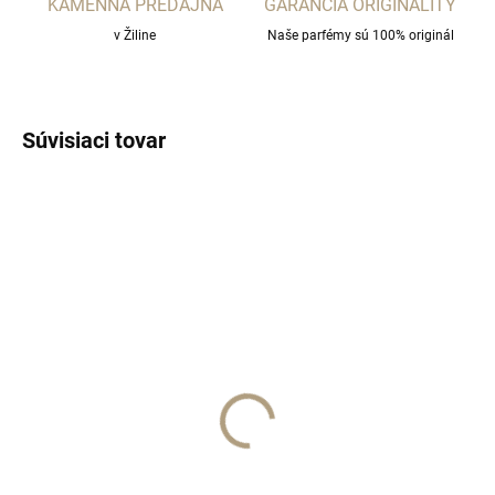
KAMENNÁ PREDAJŇA
GARANCIA ORIGINALITY
v Žiline
Naše parfémy sú 100% originál
Súvisiaci tovar
VYPREDANÉ
INTENSE RED TOBACCO
EDP
€185
Detail