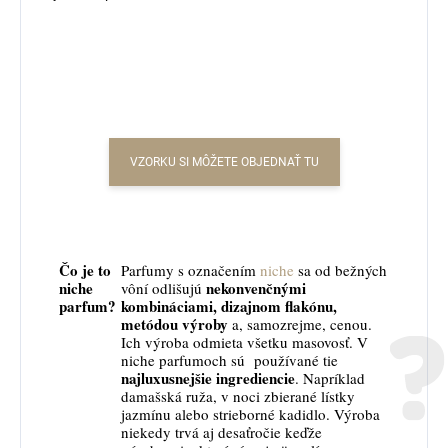
VZORKU SI MÔŽETE OBJEDNAŤ TU
Čo je to
Parfumy s označením
niche
sa od bežných
niche
nekonvenčnými
vôní odlišujú
parfum?
kombináciami, dizajnom flakónu,
metódou výroby
a, samozrejme, cenou.
Ich výroba odmieta všetku masovosť. V
niche parfumoch sú používané tie
najluxusnejšie ingrediencie
. Napríklad
damašská ruža, v noci zbierané lístky
jazmínu alebo strieborné kadidlo. Výroba
niekedy trvá aj desaťročie keďže