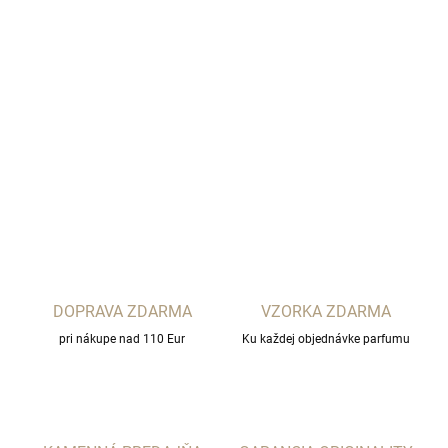
−
+
Pridať do košíka
MANCERA PARIS
DETAILNÉ INFORMÁCIE
OPÝTAŤ SA
STRÁŽIŤ
DOPRAVA ZDARMA
VZORKA ZDARMA
pri nákupe nad 110 Eur
Ku každej objednávke parfumu