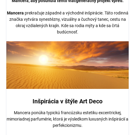
Mancera, aby posunula tento viacgeneračný projekt vpred.
Mancera
prekračuje západné a východné inšpirácie. Táto rodinná
značka vytvára synestézny, vizuálny a čuchový tanec, cestu na
okraj vzdialených krajín. Kde sa rodia mýty a kde sa črtá
budúcnosť.
Inšpirácia v štýle Art Deco
Mancera ponúka typickú francúzsku estetiku excentrickej,
mimoriadnej parfumérie, ktorá je výsledkom luxusných inšpirácií a
perfekcionizmu.