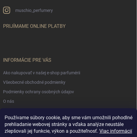
muschio_perfumery
PRIJÍMAME ONLINE PLATBY
INFORMÁCIE PRE VÁS
Ako nakupovať v našej e-shop parfumérii
Všeobecné obchodné podmienky
Podmienky ochrany osobných údajov
O nás
Používame súbory cookie, aby sme vám umožnili pohodlné
NÁKUPNÝ KOŠÍK
prehliadanie webovej stránky a vďaka analýze neustále
zlepšovali jej funkcie, výkon a použiteľnosť.
Viac informácií
0
ks /
€0