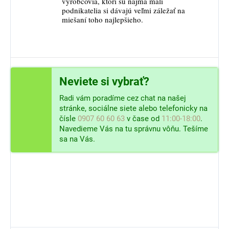
výrobcovia, ktorí sú najmä malí
podnikatelia si dávajú veľmi záležať na
miešaní toho najlepšieho.
Neviete si vybrať?
Radi vám poradíme cez chat na našej
stránke, sociálne siete alebo telefonicky na
čísle
0907 60 60 63
v čase od
11:00-18:00
.
Navedieme Vás na tu správnu vôňu. Tešíme
sa na Vás.