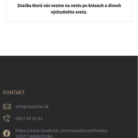
Značka ktorá vás vezme na cestu po krásach a divoch
východného sveta.
Z
á
p
ä
t
i
KONTAKT
e
info
@
muschio.sk
0907 60 60 63
https://www.facebook.com/muschio-perfumery-
105711488930384