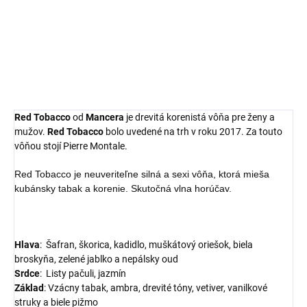
MANCERA PARIS
Red Tobacco
od
Mancera
je drevitá korenistá vôňa pre ženy a
mužov.
Red Tobacco
bolo uvedené na trh v roku 2017. Za touto
vôňou stojí Pierre Montale.
Red Tobacco je neuveriteľne silná a sexi vôňa, ktorá mieša
kubánsky tabak a korenie. Skutočná vlna horúčav.
Hlava
:
Šafran, škorica, kadidlo, muškátový oriešok, biela
broskyňa, zelené jablko a nepálsky oud
S
rdce
: L
isty pačuli, jazmín
Základ
:
Vzácny tabak, ambra, drevité tóny, vetiver, vanilkové
struky a biele pižmo