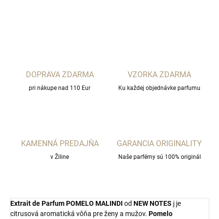
OPÝTAŤ SA
STRÁŽIŤ
DOPRAVA ZDARMA
VZORKA ZDARMA
pri nákupe nad 110 Eur
Ku každej objednávke parfumu
KAMENNÁ PREDAJŇA
GARANCIA ORIGINALITY
v Žiline
Naše parfémy sú 100% originál
Extrait de Parfum
POMELO MALINDI
od
NEW NOTES
j
je
citrusová aromatická vôňa pre ženy a mužov.
Pomelo