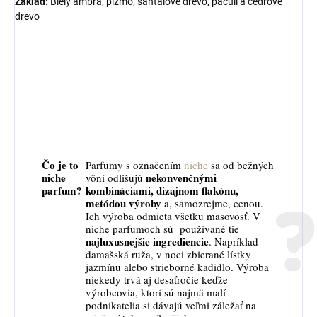
Základ:
Biely ambra, pižmo, santalové drevo, pačuli a cédrové
drevo
Čo je to
Parfumy s označením
niche
sa od bežných
niche
nekonvenčnými
vôní odlišujú
parfum?
kombináciami, dizajnom flakónu,
metódou výroby
a, samozrejme, cenou.
Ich výroba odmieta všetku masovosť. V
niche parfumoch sú používané tie
najluxusnejšie ingrediencie
. Napríklad
damašská ruža, v noci zbierané lístky
jazmínu alebo strieborné kadidlo. Výroba
niekedy trvá aj desaťročie keďže
výrobcovia, ktorí sú najmä malí
podnikatelia si dávajú veľmi záležať na