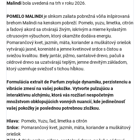
Malindi
bola uvedená na trh v roku 2026.
POMELO MALINDI
je slnkom zaliata pobrežná vôňa inšpirovaná
brehom Malindi na kenskom pobreží. Pomelo, yuzu, limetka, citrón
a ľadový akord sa otvárajú živým, iskrivým a mierne kyslastým
citrusovým výbuchom, ktorý okamžite dodáva energiu.
Pomarančový kvet, jazmín, mäta, koriander a muškátový oriešok
vytvárajú jasné, korenisté a jemne kvetinové srdce s čistou a
sviežou kvalitou. Biely jantár, pižmo, santalové drevo, pačuli a
cédrové drevo sa uzatvárajú teplým, jemne drevitým základom,
ktorý uzemňuje sviežosť s tichou hĺbkou.
Formulácia extrait de Parfum zvyšuje dynamiku, perzistenciu a
vibrácie zmesí na vašej pokožke. Vytvorte pulzujúcu a
interaktívnu alchýmiu, ktorá vás rozžiari nespočetným
množstvom obklopujúcich vonných nuancií, kde jedinečnosť
vašej pokožky je poslednou potrebnou zložkou.
Hlava:
Pomelo, Yuzu, ľad, limetka a citrón
Srdce:
Pomarančový kvet, jazmín, mäta, koriander a muškátový
oriešok