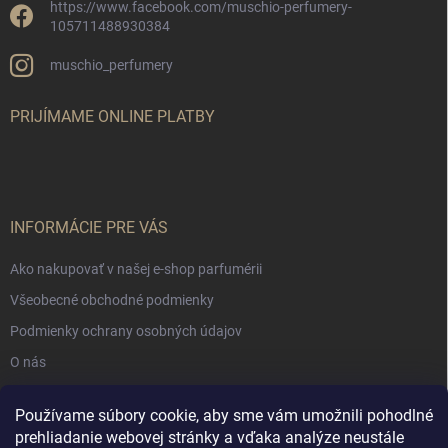
https://www.facebook.com/muschio-perfumery-
105711488930384
muschio_perfumery
PRIJÍMAME ONLINE PLATBY
INFORMÁCIE PRE VÁS
Ako nakupovať v našej e-shop parfumérii
Všeobecné obchodné podmienky
Podmienky ochrany osobných údajov
O nás
Používame súbory cookie, aby sme vám umožnili pohodlné
NÁKUPNÝ KOŠÍK
prehliadanie webovej stránky a vďaka analýze neustále