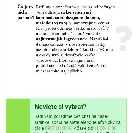
Čo je to
Parfumy s označením
niche
sa od bežných
niche
nekonvenčnými
vôní odlišujú
parfum?
kombináciami, dizajnom flakónu,
metódou výroby
a, samozrejme, cenou.
Ich výroba odmieta všetku masovosť. V
niche parfumoch sú používané tie
najluxusnejšie ingrediencie
. Napríklad
damašská ruža, v noci zbierané lístky
jazmínu alebo strieborné kadidlo. Výroba
niekedy trvá aj desaťročie keďže
výrobcovia, ktorí sú najmä malí
podnikatelia si dávajú veľmi záležať na
miešaní toho najlepšieho.
Neviete si vybrať?
Radi vám poradíme cez chat na našej
stránke, sociálne siete alebo telefonicky na
čísle
0907 60 60 63
v čase od
11:00-18:00
.