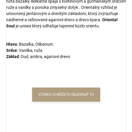
nota bazalky delikátne spája s kvetinovým a gurmánskym srdcom
ruže a vanilky a ponúka zmyselný dotyk . Orientálny vzhľad je
umocnený jantárovým a drevitým základom, ktorý zvýrazňuje
nádherné a rafinované agarové drevo a drevo kyara.
Oriental
Soul
je unisex ktorý odhaľuje tajomné kúzlo orientu.
Hlava
: Bazalka, Olibanum
Srdce
:
Vanilka, ruža
Základ
:
Oud, ambra, agarové drevo
VZORKU SI MÔŽETE OBJEDNAŤ TU