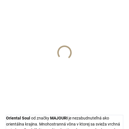
SKLADOM
ORIENTAL SOUL/vzorka
€3
Do košíka
MAJOURI Paris
Oriental Soul
od značky
MAJOURI
je nezabudnuteľná ako
orientálna krajina. Mnohostranná vôna v ktorej sa svieža vrchná