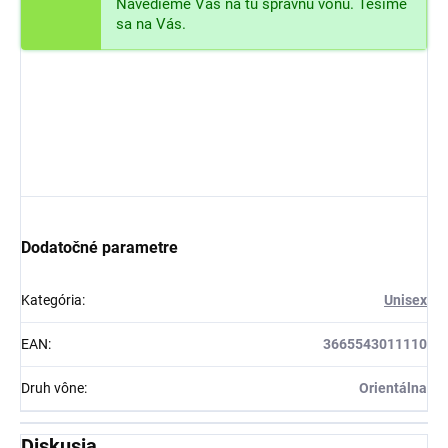
Navedieme Vás na tu správnu vôňu. Tešíme
sa na Vás.
Dodatočné parametre
Kategória
:
Unisex
EAN
:
3665543011110
Druh vône
:
Orientálna
Diskusia