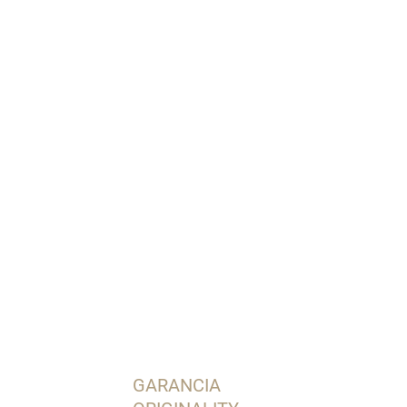
OPÝTAŤ SA
STRÁŽIŤ
GARANCIA