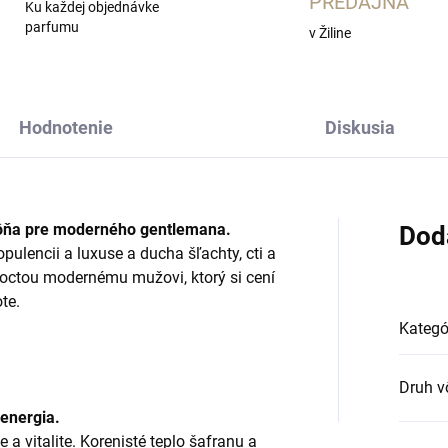
PREDAJŇA
Ku každej objednávke
parfumu
v Žiline
Hodnotenie
Diskusia
ôňa pre moderného gentlemana.
Dod
pulencii a luxuse a ducha šľachty, cti a
octou modernému mužovi, ktorý si cení
ote.
Kategó
Druh v
 energia.
a vitalite. Korenisté teplo šafranu a