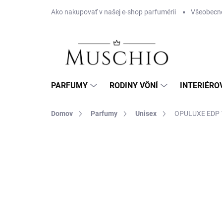
Prejsť
Ako nakupovať v našej e-shop parfumérii
Všeobecn
na
obsah
PARFUMY
RODINY VÔNÍ
INTERIÉRO
Domov
Parfumy
Unisex
OPULUXE EDP 
Neohodnotené
Podrobnosti hodnotenia