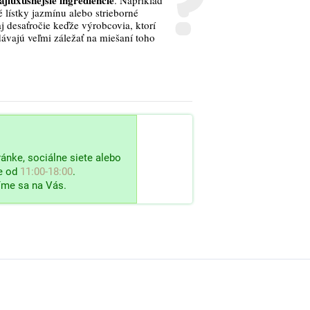
ajluxusnejšie ingrediencie
. Napríklad
 lístky jazmínu alebo strieborné
j desaťročie keďže výrobcovia, ktorí
dávajú veľmi záležať na miešaní toho
ánke, sociálne siete alebo
e od
11:00-18:00
.
íme sa na Vás.