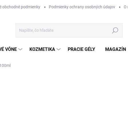
é obchodné podmienky
Podmienky ochrany osobných údajov
O 
Hľadať
VÉ VÔNE
KOZMETIKA
PRACIE GÉLY
MAGAZÍN
100ml
ZNAČKA:
PANA DORA
€320
Jednotková
SKLADOM
cena:
−
+