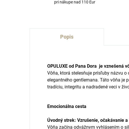
pri nákupe nad 110 Eur
Popis
OPULUXE od Pana Dora je vznešená v
Vôňa, ktorá stelesňuje prísľuby názvu o o
elegantného gentlemana. Táto vôňa je p
tradíciu, integritu a nadradené veci v živ
Emocionálna cesta
Úvodný strek: Vzrušenie, očakávanie a
Vôňa začína odvážnym vyhlásením o sile 