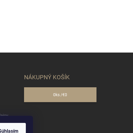
NÁKUPNÝ KOŠÍK
0
ks /
€0
ajov
Súhlasím