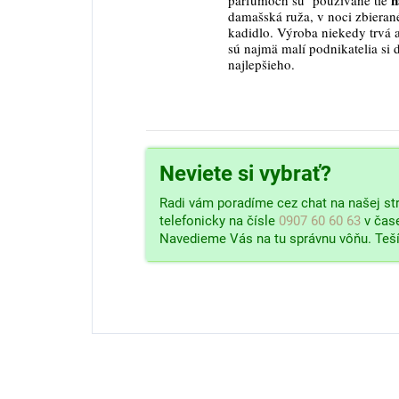
n
parfumoch sú používané tie
damašská ruža, v noci zbierané
kadidlo. Výroba niekedy trvá a
sú najmä malí podnikatelia si 
najlepšieho.
Neviete si vybrať?
Radi vám poradíme cez chat na našej str
telefonicky na čísle
0907 60 60 63
v čas
Navedieme Vás na tu správnu vôňu. Teš