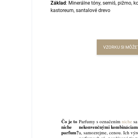
Základ
: Minerálne tóny, semiš, pižmo, 
kastoreum, santalové drevo
VZORKU SI MÔŽE
Čo je to
Parfumy s označením
niche
sa
niche
nekonvenčnými kombináciami
parfum?
a, samozrejme, cenou. Ich výr