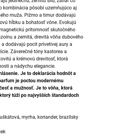
jú jedinečnú, zemitú silu, zatiaľ čo
to kombinácia pôsobí uzemňujúco aj
tného muža. Pižmo a timur dodávajú
kovú hĺbku a bohatosť vône. Evokujú
úc magnetickú prítomnosť skutočného
zoínu a zemitá, drevitá vôňa dubového
 dodávajú pocit prívetivej aury a
ície. Záverečné tóny kastorea a
ovitú a krémovú drevitosť, ktorá
nosti a nádychu elegancie.
yhlásenie. Je to deklarácia hodnôt a
parfum je poctou modernému
 česť a mužnosť. Je to vôňa, ktorá
 ktorý túži po najvyšších štandardoch
muškátová, myrha, koriander, brazílsky
nček