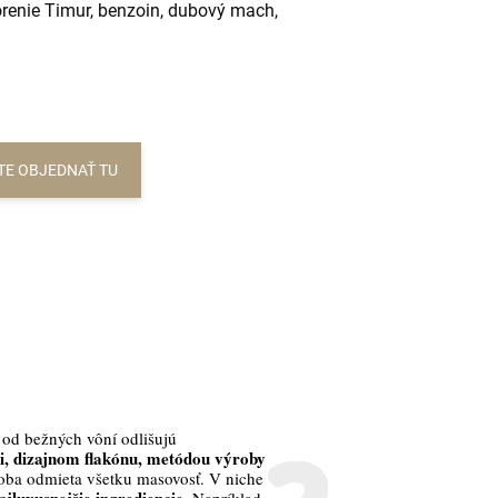
korenie Timur, benzoin, dubový mach,
TE OBJEDNAŤ TU
 od bežných vôní odlišujú
, dizajnom flakónu, metódou výroby
oba odmieta všetku masovosť. V niche