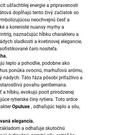
t ušľachtilej energie a pripravenosti
átová dopĺňajú tento živý začiatok so
ymbolizujúcou neochvejnú česť a
cké a korenisté nuansy myrhy a
ntríg, naznačujúc hĺbku charakteru a
ádych sladkosti a kvetinovej elegancie,
sofistikované čaro nositeľa.
aha.
ajú teplo a pohodlie, podobne ako
thus ponúka ovocnú, marhuľovú arómu,
tý nádych. Táto fáza pôsobí príťažlivo a
 starostlivú povahu gentlemana.
a hĺbku, evokujú pocit prirodzenej
úce rytierske činy rytiera. Toto srdce
rakter
Opuluxe
, odhaľujúc teplo a silu,
ovaná elegancia.
základom a odhaľuje skutočnú