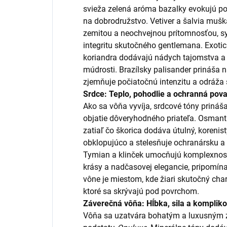
svieža zelená aróma bazalky evokujú poci
na dobrodružstvo. Vetiver a šalvia mušk
zemitou a neochvejnou prítomnosťou, s
integritu skutočného gentlemana. Exoti
koriandra dodávajú nádych tajomstva a i
múdrosti. Brazílsky palisander prináša n
zjemňuje počiatočnú intenzitu a odráža 
Srdce: Teplo, pohodlie a ochranná pov
Ako sa vôňa vyvíja, srdcové tóny prináš
objatie dôveryhodného priateľa. Osman
zatiaľ čo škorica dodáva útulný, korenis
obklopujúco a stelesňuje ochranársku a
Tymian a klinček umocňujú komplexnosť 
krásy a nadčasovej elegancie, pripomínaj
vône je miestom, kde žiari skutočný cha
ktoré sa skrývajú pod povrchom.
Záverečná vôňa: Hĺbka, sila a komplik
Vôňa sa uzatvára bohatým a luxusným 