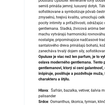
podstatu
Opuluxe.
Minerálne tóny dodáva
semiš prináša jemný, luxusný dotyk. Tá
sofistikovane a symbolizuje pôvab čes
zmyselnú, hrejivú kvalitu, umocňujú cel
pocity intimity a príťažlivosti, odrážaj
gentlemana. Sladká, živicová aróma ben
machu vytvárajú harmonickú rovnováhu a
nostalgie, pripomínajúce nadčasové trad
santalového dreva prinášajú bohatú, kož
zanecháva trvalý dojem sily, sofistikova
Opuluxe
je viac než len parfum, je to v
oslava moderného gentlemana. Tento 
gentlemanovi, ktorý si cení galantnosť,
inšpiruje, posilňuje a pozdvihuje muža,
charakteru a štýlu.
Hlava
: Šafrán, bazalka, vetiver, šalvia 
palisander
Srdce
: O
smanthus, škorica, tymian, kli