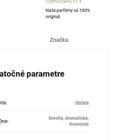
ORIGINALITY
Naše parfémy sú 100%
originál
Značka
atočné parametre
ria
:
Unisex
Drevitá, Aromatická,
ône
:
Korenistá