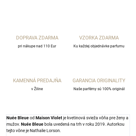
OPÝTAŤ SA
STRÁŽIŤ
DOPRAVA ZDARMA
VZORKA ZDARMA
pri nákupe nad 110 Eur
Ku každej objednávke parfumu
KAMENNÁ PREDAJŇA
GARANCIA ORIGINALITY
v Žiline
Naše parfémy sú 100% originál
Nuée Bleue
od
Maison Violet
je kvetinová svieža vôňa pre ženy a
mužov.
Nuée Bleue
bola uvedená na trh v roku 2019. Autorkou
tejto vône je Nathalie Lorson.