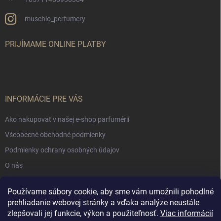
muschio_perfumery
PRIJÍMAME ONLINE PLATBY
INFORMÁCIE PRE VÁS
Ako nakupovať v našej e-shop parfumérii
Všeobecné obchodné podmienky
Podmienky ochrany osobných údajov
O nás
Používame súbory cookie, aby sme vám umožnili pohodlné
NÁKUPNÝ KOŠÍK
prehliadanie webovej stránky a vďaka analýze neustále
zlepšovali jej funkcie, výkon a použiteľnosť.
Viac informácií
0
ks /
€0