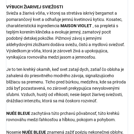
VÝBUCH ŽIARIVEJ SVIEŽOSTI
Svieža a žiarivá vôňa, v ktorej sa stretáva iskrivý bergamot a
pomarančový kvet a odhaľuje jemnú kvetinovú kyticu. Kosatec,
charakteristická ingrediencia
MAISON VIOLET
, sa prepletá s
teplým korením klinčeka a evokuje jemný, zamatový pocit
podobný detskej pokožke. Pižmový závoj s jemnými
aldehydovými zložkami dodáva sviežu, čistú a mydlovú sviežosť.
Výsledkom je vôňa, ktorá je zároveň živá a upokojujúca,
vynikajúca rovnováha medzi jasom a jemnosťou.
Je to ten krehký okamih, keď svet zatají dych, zatiaľ čo obloha je
zahalená do priesvitného modrého závoja, signalizujúceho
blížiacu sa premenu. Ticho pred búrkou, medzihra, kde sa príroda
zdá byť pozastavená, no zároveň prekypujúca nevyslovenými
sľubmi. Vzduch, hustý od vlhkosti, nesie šepot žiarivej sviežosti,
dráždiaci intenzitu, ktorá sa má čoskoro rozvinúť.
NUÉE BLEUE
zachytáva túto prchavú pôvabnosť, túto krehkú
rovnováhu medzi ľahkosťou a hĺbkou, pokojom a pohybom.
Nosenie
NUÉE BLEUE
znamená zažiť poéziu nekonečnej oblohy,