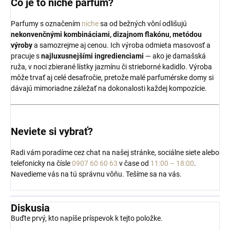
Čo je to niche parfum?
Parfumy s označením
niche
sa od bežných vôní odlišujú
nekonvenčnými kombináciami, dizajnom flakónu, metódou
výroby
a samozrejme aj cenou. Ich výroba odmieta masovosť a
pracuje s
najluxusnejšími ingredienciami
— ako je damašská
ruža, v noci zbierané lístky jazmínu či strieborné kadidlo. Výroba
môže trvať aj celé desaťročie, pretože malé parfumérske domy si
dávajú mimoriadne záležať na dokonalosti každej kompozície.
Neviete si vybrať?
Radi vám poradíme cez chat na našej stránke, sociálne siete alebo
telefonicky na čísle
0907 60 60 63
v čase od
11:00 – 18:00
.
Navedieme vás na tú správnu vôňu. Tešíme sa na vás.
Diskusia
Buďte prvý, kto napíše príspevok k tejto položke.