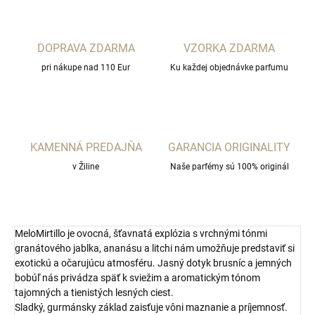
DOPRAVA ZDARMA
VZORKA ZDARMA
pri nákupe nad 110 Eur
Ku každej objednávke parfumu
KAMENNÁ PREDAJŇA
GARANCIA ORIGINALITY
v Žiline
Naše parfémy sú 100% originál
MeloMirtillo je ovocná, šťavnatá explózia s vrchnými tónmi
granátového jablka, ananásu a litchi nám umožňuje predstaviť si
exotickú a očarujúcu atmosféru. Jasný dotyk brusníc a jemných
bobúľ nás privádza späť k sviežim a aromatickým tónom
tajomných a tienistých lesných ciest.
Sladký, gurmánsky základ zaisťuje vôni maznanie a príjemnosť.