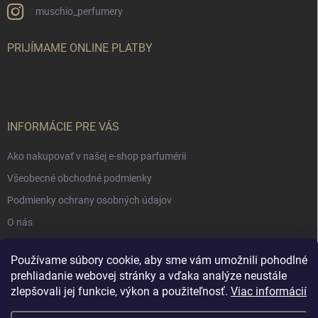
muschio_perfumery
PRIJÍMAME ONLINE PLATBY
INFORMÁCIE PRE VÁS
Ako nakupovať v našej e-shop parfumérii
Všeobecné obchodné podmienky
Podmienky ochrany osobných údajov
O nás
Používame súbory cookie, aby sme vám umožnili pohodlné
NÁKUPNÝ KOŠÍK
prehliadanie webovej stránky a vďaka analýze neustále
zlepšovali jej funkcie, výkon a použiteľnosť.
Viac informácií
0
ks /
€0