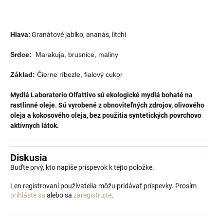
Hlava:
Granátové jablko, ananás, litchi
Srdce:
Marakuja, brusnice, maliny
Základ:
Čierne ríbezle, fialový cukor
Mydlá Laboratorio Olfattivo sú ekologické mydlá bohaté na
rastlinné oleje. Sú vyrobené z obnoviteľných zdrojov, olivového
oleja a kokosového oleja, bez použitia syntetických povrchovo
aktívnych látok.
Diskusia
Buďte prvý, kto napíše príspevok k tejto položke.
Len registrovaní používatelia môžu pridávať príspevky. Prosím
prihláste sa
alebo sa
zaregistrujte
.