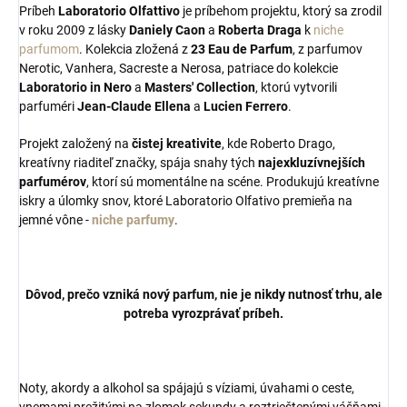
Príbeh
Laboratorio Olfattivo
je príbehom projektu, ktorý sa zrodil
v roku 2009 z lásky
Daniely Caon
a
Roberta Draga
k
niche
parfumom
. Kolekcia zložená z
23 Eau de Parfum
, z parfumov
Nerotic, Vanhera, Sacreste a Nerosa, patriace do kolekcie
Laboratorio in Nero
a
Masters' Collection
, ktorú vytvorili
parfuméri
Jean-Claude Ellena
a
Lucien Ferrero
.
Projekt založený na
čistej kreativite
, kde Roberto Drago,
kreatívny riaditeľ značky, spája snahy tých
najexkluzívnejších
parfumérov
, ktorí sú momentálne na scéne. Produkujú kreatívne
iskry a úlomky snov, ktoré Laboratorio Olfativo premieňa na
jemné vône -
niche parfumy
.
Dôvod, prečo vzniká nový parfum, nie je nikdy nutnosť trhu, ale
potreba vyrozprávať príbeh.
Noty, akordy a alkohol sa spájajú s víziami, úvahami o ceste,