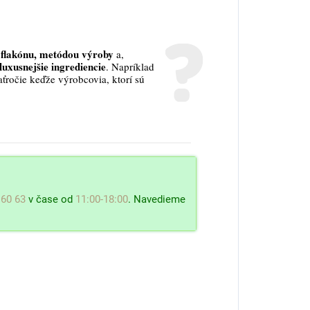
flakónu, metódou výroby
a,
luxusnejšie ingrediencie
. Napríklad
aťročie keďže výrobcovia, ktorí sú
 60 63
v čase od
11:00-18:00
. Navedieme