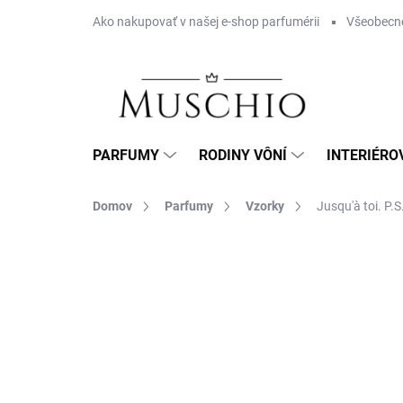
Prejsť
Ako nakupovať v našej e-shop parfumérii
Všeobecn
na
obsah
PARFUMY
RODINY VÔNÍ
INTERIÉRO
Domov
Parfumy
Vzorky
Jusqu'à toi. P.S
Neohodnotené
Podrobnosti hodnotenia