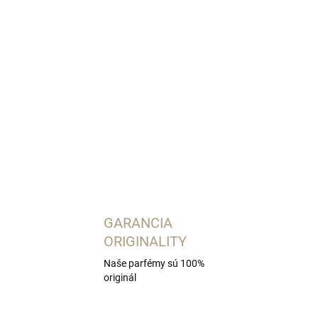
OPÝTAŤ SA
STRÁŽIŤ
GARANCIA
ORIGINALITY
Naše parfémy sú 100%
originál