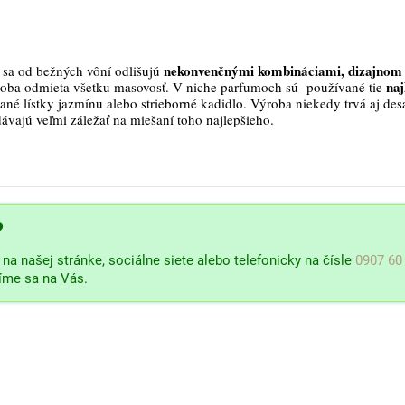
nekonvenčnými kombináciami, dizajnom 
sa od bežných vôní odlišujú
naj
roba odmieta všetku masovosť. V niche parfumoch sú používané tie
ané lístky jazmínu alebo strieborné kadidlo. Výroba niekedy trvá aj des
dávajú veľmi záležať na miešaní toho najlepšieho.
?
na našej stránke, sociálne siete alebo telefonicky na čísle
0907 60
šíme sa na Vás.