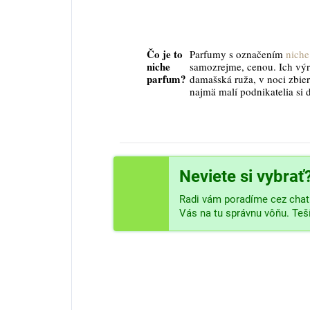
Čo je to
Parfumy s označením
niche
niche
samozrejme, cenou. Ich vý
parfum?
damašská ruža, v noci zbier
najmä malí podnikatelia si 
Neviete si vybrať
Radi vám poradíme cez chat 
Vás na tu správnu vôňu. Te