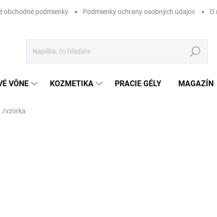
é obchodné podmienky
Podmienky ochrany osobných údajov
O 
Hľadať
VÉ VÔNE
KOZMETIKA
PRACIE GÉLY
MAGAZÍN
. /vzorka
ZNAČKA:
VZORKA
€4
Jednotková
SKLADOM
cena:
−
+