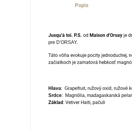
Popis
Jusqu'à toi. P.S.
od
Maison d'Orsay
je d
pre D'ORSAY.
Táto vôňa evokuje pocity jednoduchej, 
začiatkoch je zamatová hebkosť magnólie
Hlava
: G
rapefruit, ružový oxid, ružové 
S
rdce
:
M
agnólia, madagaskarská pelar
Základ
:
Vetiver Haiti, pačuli