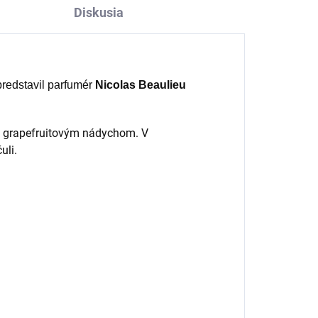
Diskusia
predstavil parfumér
Nicolas Beaulieu
ým grapefruitovým nádychom. V
uli.