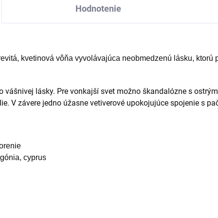
Hodnotenie
revitá, kvetinová vôňa vyvolávajúca neobmedzenú lásku, ktorú 
no vášnivej lásky. Pre vonkajší svet možno škandalózne s ostr
. V závere jedno úžasne vetiverové upokojujúce spojenie s pač
korenie
gónia, cyprus