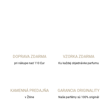
MAJOURI Paris
DETAILNÉ INFORMÁCIE
OPÝTAŤ SA
STRÁŽIŤ
DOPRAVA ZDARMA
VZORKA ZDARMA
pri nákupe nad 110 Eur
Ku každej objednávke parfumu
KAMENNÁ PREDAJŇA
GARANCIA ORIGINALITY
v Žiline
Naše parfémy sú 100% originál