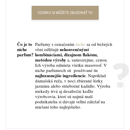
VZORKU SI MÔŽETE OBJEDNAŤ TU
Čo je to
Parfumy s označením
niche
sa od bežných
niche
nekonvenčnými
vôní odlišujú
parfum?
kombináciami, dizajnom flakónu,
metódou výroby
a, samozrejme, cenou.
Ich výroba odmieta všetku masovosť. V
niche parfumoch sú používané tie
najluxusnejšie ingrediencie
. Napríklad
damašská ruža, v noci zbierané lístky
jazmínu alebo strieborné kadidlo. Výroba
niekedy trvá aj desaťročie keďže
výrobcovia, ktorí sú najmä malí
podnikatelia si dávajú veľmi záležať na
miešaní toho najlepšieho.