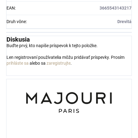
EAN
:
3665543143217
Druh vône
:
Drevitá
Diskusia
Buďte prvý, kto napíše príspevok k tejto položke.
Len registrovaní používatelia môžu pridávať príspevky. Prosím
prihláste sa
alebo sa
zaregistrujte
.