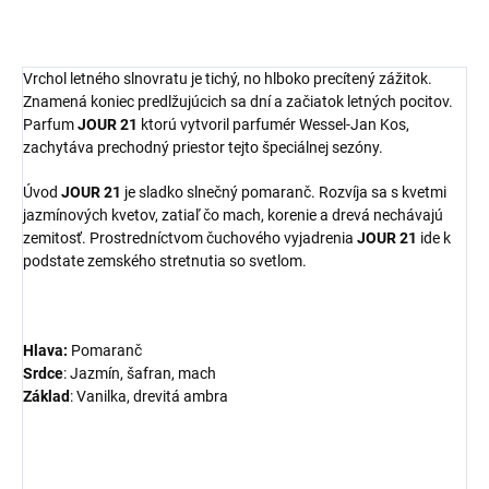
Vrchol letného slnovratu je tichý, no hlboko precítený zážitok.
Znamená koniec predlžujúcich sa dní a začiatok letných pocitov.
Parfum
JOUR 21
ktorú vytvoril parfumér Wessel-Jan Kos,
zachytáva prechodný priestor tejto špeciálnej sezóny.
Úvod
JOUR 21
je sladko slnečný pomaranč. Rozvíja sa s kvetmi
jazmínových kvetov, zatiaľ čo mach, korenie a drevá nechávajú
zemitosť. Prostredníctvom čuchového vyjadrenia
JOUR 21
ide k
podstate zemského stretnutia so svetlom.
Hlava:
Pomaranč
Srdce
: Jazmín, šafran, mach
Základ
: Vanilka, drevitá ambra