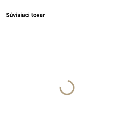
Súvisiaci tovar
SKLADOM
SKLADOM
JOUR 21 EDP 75 ml
JOUR 21 /vzorka
€120
€3
Do košíka
Do košíka
MAJOURI Paris
MAJOURI Paris