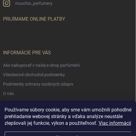
muschio_perfumery
PRIJÍMAME ONLINE PLATBY
INFORMÁCIE PRE VÁS
Ako nakupovať v našej e-shop parfumérii
Všeobecné obchodné podmienky
Podmienky ochrany osobných údajov
O nás
Používame súbory cookie, aby sme vám umožnili pohodlné
NÁKUPNÝ KOŠÍK
prehliadanie webovej stránky a vďaka analýze neustále
zlepšovali jej funkcie, výkon a použiteľnosť.
Viac informácií
0
ks /
€0