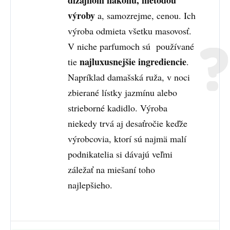
dizajnom flakónu, metódou
výroby
a, samozrejme, cenou. Ich
výroba odmieta všetku masovosť.
V niche parfumoch sú používané
najluxusnejšie ingrediencie
tie
.
Napríklad damašská ruža, v noci
zbierané lístky jazmínu alebo
strieborné kadidlo. Výroba
niekedy trvá aj desaťročie keďže
výrobcovia, ktorí sú najmä malí
podnikatelia si dávajú veľmi
záležať na miešaní toho
najlepšieho.