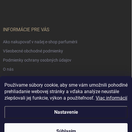
INFORMÁCIE PRE VÁS
Ako nakupovať v našej e-shop parfumérii
Všeobecné obchodné podmienky
Podmienky ochrany osobných údajov
O nás
Používame súbory cookie, aby sme vám umožnili pohodlné
NÁKUPNÝ KOŠÍK
prehliadanie webovej stránky a vďaka analýze neustále
zlepšovali jej funkcie, výkon a použiteľnosť.
Viac informácií
0
ks /
€0
Nastavenie
Copyright 2026
Muschio Perfumery
. Všetky práva vyhradené.
Súhlasím