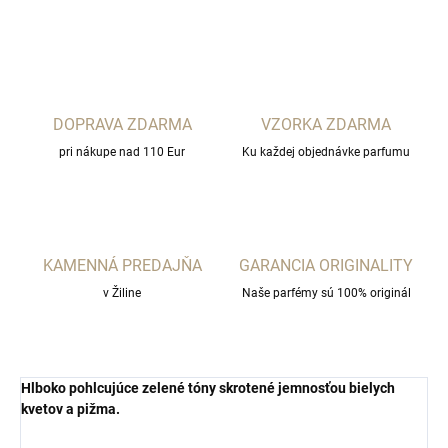
OPÝTAŤ SA
STRÁŽIŤ
DOPRAVA ZDARMA
VZORKA ZDARMA
pri nákupe nad 110 Eur
Ku každej objednávke parfumu
KAMENNÁ PREDAJŇA
GARANCIA ORIGINALITY
v Žiline
Naše parfémy sú 100% originál
Hlboko pohlcujúce zelené tóny skrotené jemnosťou bielych
kvetov a pižma.