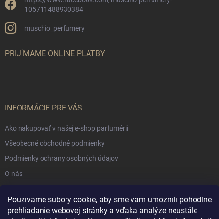
105711488930384
muschio_perfumery
PRIJÍMAME ONLINE PLATBY
INFORMÁCIE PRE VÁS
Ako nakupovať v našej e-shop parfumérii
Všeobecné obchodné podmienky
Podmienky ochrany osobných údajov
O nás
Používame súbory cookie, aby sme vám umožnili pohodlné
NÁKUPNÝ KOŠÍK
prehliadanie webovej stránky a vďaka analýze neustále