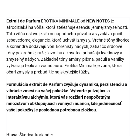
Extrait de Parfum
EROTIKA MINIMALE od
NEW NOTES
je
afrodiziakálna vôňa, ktorá stelesňuje esenciu jemnej zmyselnosti.
Táto vôňa oslavuje silu nenápadného pôvabu a vyvoláva pocit
sebavedomej elegancie, ktorá uchváti zmysly. Vrchné tóny škorice
a koriandra dodávajú vôni korenistý nádych, zatiaľ čo srdcové
tóny pelargónie, ruže, jazmínu a kosatca prinášajú kvetinový a
zmyselný nádych. Základné tóny ambry, pižma, pačuli a vanilky
vytvárajú teplú a zvodnú auru. Erotika Minimale je vôňa, ktorá
očarí zmysly a prebudí tie najskrytejšie túžby.
Formulácia extrait de Parfum zvyšuje dynamiku, perzistenciu a
vibrácie zmesí na vašej pokožke. Vytvorte pulzujúcu a
interaktívnu alchýmiu, ktorá vás rozžiari nespočetným
množstvom obklopujúcich vonných nuancií, kde jedinečnosť
vašej pokožky je poslednou potrebnou zložkou.
Hlava
: Škorica, koriander