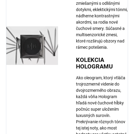
zmiešanými s odlišnými
dotykmi, eklektickými tónmi,
nádherne kontrastnými
akordmi, sa rodia nové
čuchové smery. Súčasné a
multisenzorické zmesi,
ktoré rozširujú obzory nad
rámec potešenia.
KOLEKCIA
HOLOGRAMU
Ako oleogram, ktorý vtláča
trojrozmerné videnie do
dvojrozmerného obrazu,
každá vôňa Hologram
hľadá nové čuchové hĺbky
počnúc super uložením
luxusných surovín.
Prekrývanie rôznych tónov
tej istej noty, ako most