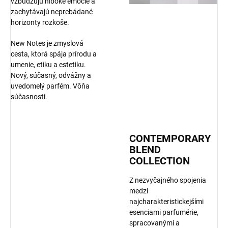
vzbudzujú hlboké emócie a
zachytávajú neprebádané
horizonty rozkoše.
New Notes je zmyslová
cesta, ktorá spája prírodu a
umenie, etiku a estetiku.
Nový, súčasný, odvážny a
uvedomelý parfém. Vôňa
súčasnosti.
CONTEMPORARY
BLEND
COLLECTION
Z nezvyčajného spojenia
medzi
najcharakteristickejšími
esenciami parfumérie,
spracovanými a