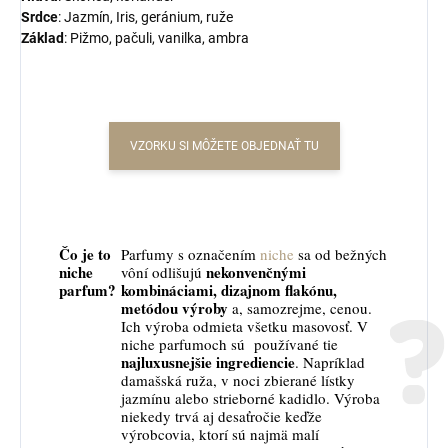
Srdce
: Jazmín, Iris, geránium, ruže
Základ
:
Pižmo,
pačuli, vanilka, ambra
VZORKU SI MÔŽETE OBJEDNAŤ TU
Čo je to
Parfumy s označením
niche
sa od bežných
niche
nekonvenčnými
vôní odlišujú
parfum?
kombináciami, dizajnom flakónu,
metódou výroby
a, samozrejme, cenou.
Ich výroba odmieta všetku masovosť. V
niche parfumoch sú používané tie
najluxusnejšie ingrediencie
. Napríklad
damašská ruža, v noci zbierané lístky
jazmínu alebo strieborné kadidlo. Výroba
niekedy trvá aj desaťročie keďže
výrobcovia, ktorí sú najmä malí