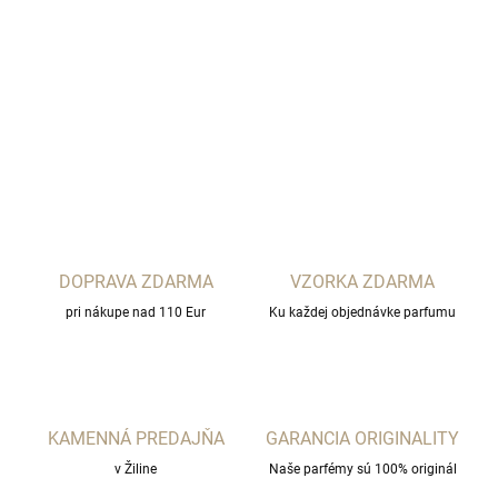
New Notes - Black
DETAILNÉ INFORMÁCIE
OPÝTAŤ SA
STRÁŽIŤ
DOPRAVA ZDARMA
VZORKA ZDARMA
pri nákupe nad 110 Eur
Ku každej objednávke parfumu
KAMENNÁ PREDAJŇA
GARANCIA ORIGINALITY
v Žiline
Naše parfémy sú 100% originál