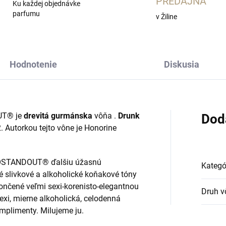
PREDAJŇA
Ku každej objednávke
parfumu
v Žiline
Hodnotenie
Diskusia
T® je
drevitá gurmánska
vôňa
.
Drunk
Dod
. Autorkou tejto vône je Honorine
TOSTANDOUT® ďalšiu úžasnú
Kategó
 slivkové a alkoholické koňakové tóny
nčené veľmi sexi-korenisto-elegantnou
Druh v
xi, mierne alkoholická, celodenná
omplimenty. Milujeme ju.