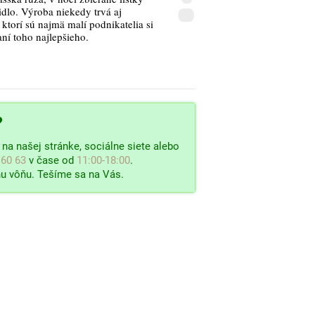
idlo. Výroba niekedy trvá aj
ktorí sú najmä malí podnikatelia si
aní toho najlepšieho.
?
na našej stránke, sociálne siete alebo
 60 63
v čase od
11:00-18:00
.
u vôňu. Tešíme sa na Vás.