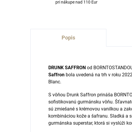
pri nákupe nad 110 Eur
Popis
DRUNK SAFFRON
od BORNTOSTANDOU
Saffron
bola uvedená na trh v roku 2022
Blanc.
S vôňou Drunk Saffron prináša BORN
sofistikovanú gurmánsku vôňu. Šťavnaté
sú zmiešané s krémovou vanilkou a zako
kombináciou kože a šafranu. Sladká a se
gurmánska superstar, ktorá si vyslúži k