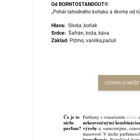
Od BORNTOSTANDOUT®
„Pohár lahodného koňaku a škvrny od rú
Hlava:
Slivka ,koňak
Srdce:
Šafrán, koža, káva
Základ:
Pižmo, vanilka,pačuli
VZORKU SI MÔŽE
Čo je to
Parfumy s označením
niche
s
niche
nekonvenčnými kombináciam
parfum?
výroby
a, samozrejme, cenou
masovosť. V niche parfumoc
ingrediencie
. Napríklad dama