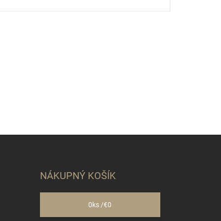
NÁKUPNÝ KOŠÍK
0
ks /
€0