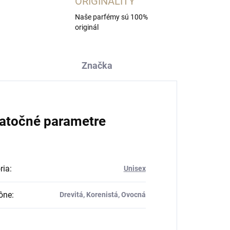
ORIGINALITY
Naše parfémy sú 100%
originál
Značka
atočné parametre
ria
:
Unisex
ône
:
Drevitá, Korenistá, Ovocná