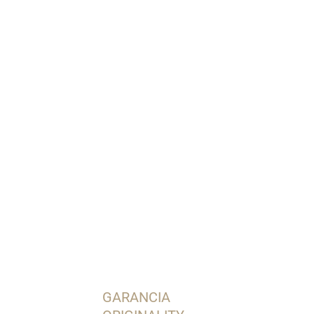
OPÝTAŤ SA
STRÁŽIŤ
GARANCIA