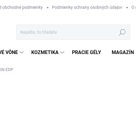
é obchodné podmienky
Podmienky ochrany osobných údajov
O 
Hľadať
VÉ VÔNE
KOZMETIKA
PRACIE GÉLY
MAGAZÍN
ON EDP
ZNAČKA:
BORNTOSTANDOUT®
€195
Jednotková
SKLADOM
cena:
−
+