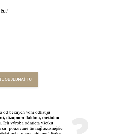
žu.“
TE OBJEDNAŤ TU
a od bežných vôní odlišujú
i, dizajnom flakónu, metódou
. Ich výroba odmieta všetku
najluxusnejšie
h sú používané tie
šská ruža, v noci zbierané lístky