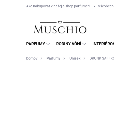
Prejsť
Ako nakupovať v našej e-shop parfumérii
Všeobecn
na
obsah
PARFUMY
RODINY VÔNÍ
INTERIÉRO
Domov
Parfumy
Unisex
DRUNK SAFFR
Neohodnotené
Podrobnosti hodnotenia