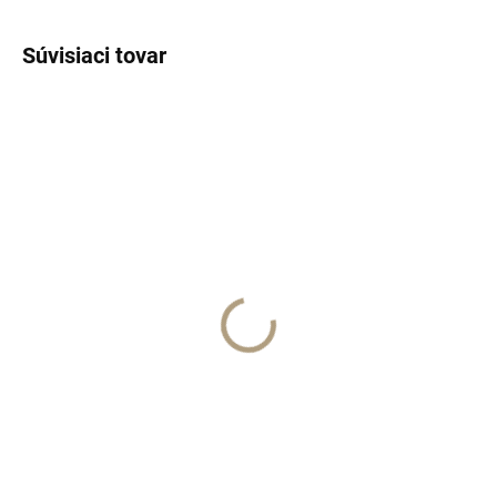
Súvisiaci tovar
SKLADOM
Decas/vzorka
€5
Do košíka
Xerjoff