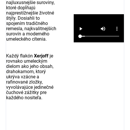
najluxusnejšie suroviny,
ktoré dopĺňajú
najprestížnejšie životné
štýly.
Dosiahli to
spojením tradičného
remesla,
najkvalitnejších
surovín a moderného
umeleckého cítenia.
Každý flakón
Xerjoff
je
rovnako umeleckým
dielom ako jeho obsah,
drahokamom,
ktorý
ukrýva vzácne a
rafinované zložky,
vyvolávajúce jedinečné
čuchové zážitky pre
každého nositeľa.