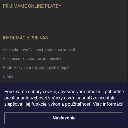
PRIJÍMAME ONLINE PLATBY
INFORMÁCIE PRE VÁS
Ako nakupovať v našej e-shop parfumérii
Všeobecné obchodné podmienky
Podmienky ochrany osobných údajov
O nás
Používame súbory cookie, aby sme vám umožnili pohodlné
NÁKUPNÝ KOŠÍK
prehliadanie webovej stránky a vďaka analýze neustále
zlepšovali jej funkcie, výkon a použiteľnosť.
Viac informácií
0
ks /
€0
Nastavenie