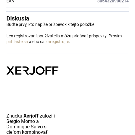
EAN
:
8054320900214
Diskusia
Buďte prvý, kto napíše príspevok k tejto položke.
Len registrovaní používatelia môžu pridávať príspevky. Prosím
prihláste sa
alebo sa
zaregistrujte
.
Značku
Xerjoff
založili
Sergio Momo a
Dominique Salvo s
cieľom kombinovať