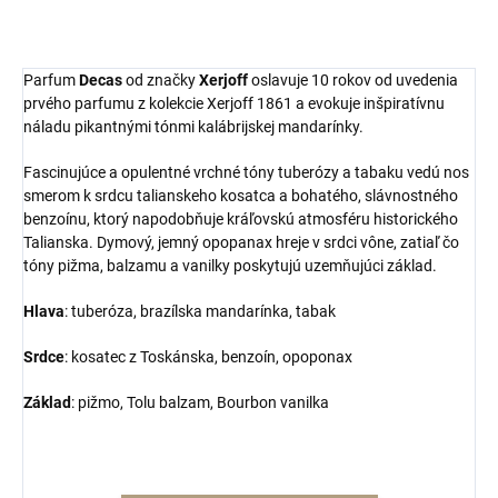
Parfum
Decas
od značky
Xerjoff
oslavuje 10 rokov od uvedenia
prvého parfumu z kolekcie Xerjoff 1861 a evokuje inšpiratívnu
náladu pikantnými tónmi kalábrijskej mandarínky.
Fascinujúce a opulentné vrchné tóny tuberózy a tabaku vedú nos
smerom k srdcu talianskeho kosatca a bohatého, slávnostného
benzoínu, ktorý napodobňuje kráľovskú atmosféru historického
Talianska. Dymový, jemný opopanax hreje v srdci vône, zatiaľ čo
tóny pižma, balzamu a vanilky poskytujú uzemňujúci základ.
Hlava
: tuberóza, brazílska mandarínka, tabak
Srdce
: kosatec z Toskánska, benzoín, opoponax
Základ
: pižmo, Tolu balzam, Bourbon vanilka