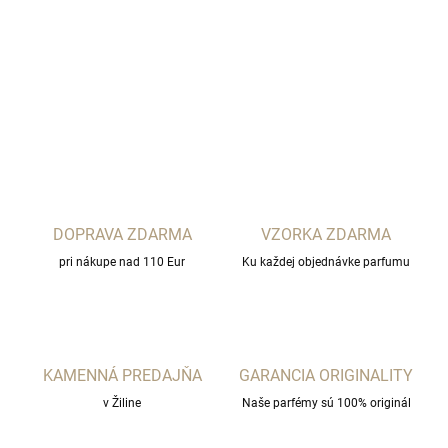
Xerjoff
DETAILNÉ INFORMÁCIE
OPÝTAŤ SA
STRÁŽIŤ
DOPRAVA ZDARMA
VZORKA ZDARMA
pri nákupe nad 110 Eur
Ku každej objednávke parfumu
KAMENNÁ PREDAJŇA
GARANCIA ORIGINALITY
v Žiline
Naše parfémy sú 100% originál