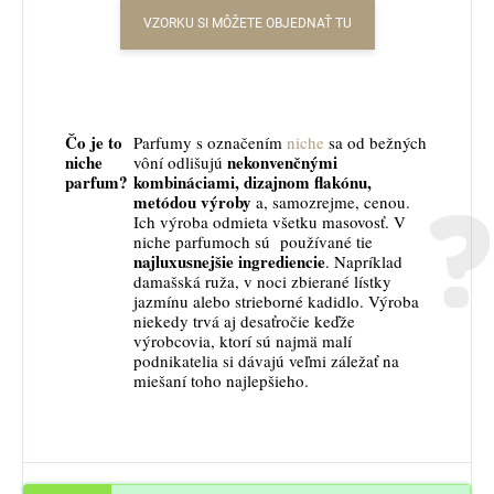
VZORKU SI MÔŽETE OBJEDNAŤ TU
Čo je to
Parfumy s označením
niche
sa od bežných
niche
nekonvenčnými
vôní odlišujú
parfum?
kombináciami, dizajnom flakónu,
metódou výroby
a, samozrejme, cenou.
Ich výroba odmieta všetku masovosť. V
niche parfumoch sú používané tie
najluxusnejšie ingrediencie
. Napríklad
damašská ruža, v noci zbierané lístky
jazmínu alebo strieborné kadidlo. Výroba
niekedy trvá aj desaťročie keďže
výrobcovia, ktorí sú najmä malí
podnikatelia si dávajú veľmi záležať na
miešaní toho najlepšieho.