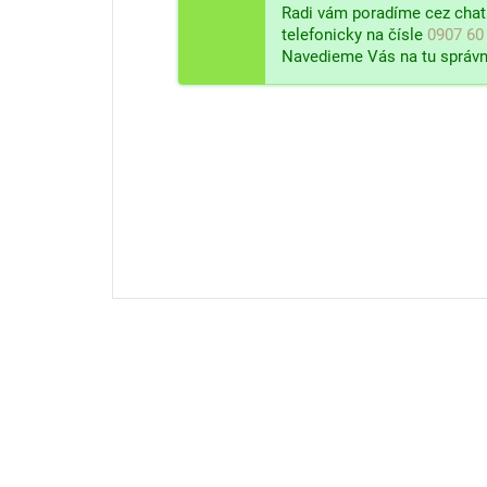
Radi vám poradíme cez chat 
telefonicky na čísle
0907 60
Navedieme Vás na tu správn