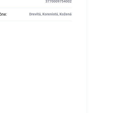
3770009754002
ône
:
Drevitá, Korenistá, Kožená