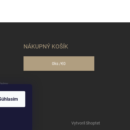
NÁKUPNÝ KOŠÍK
0
ks /
€0
ajov
Súhlasím
Vytvoril Shoptet