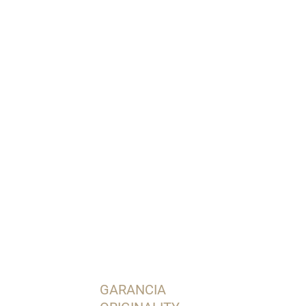
OPÝTAŤ SA
STRÁŽIŤ
GARANCIA