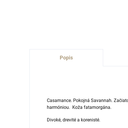
Do košíka
L'orchestre Parfum
L'o
Popis
Casamance.
Pokojná Savannah. Začiat
harmóniou. Koža fatamorgána.
Divoké, drevité a korenisté.