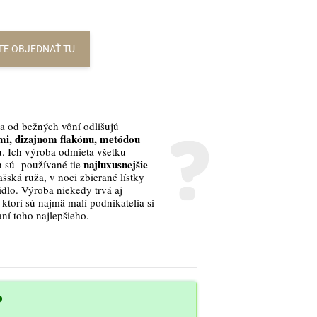
TE OBJEDNAŤ TU
a od bežných vôní odlišujú
i, dizajnom flakónu, metódou
. Ich výroba odmieta všetku
najluxusnejšie
h sú používané tie
šská ruža, v noci zbierané lístky
idlo. Výroba niekedy trvá aj
ktorí sú najmä malí podnikatelia si
aní toho najlepšieho.
?