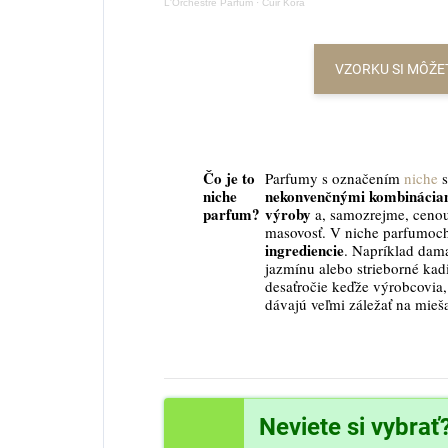
L'Orchestre Parfum
·
Cuir Kora
VZORKU SI MÔŽE
Čo je to
Parfumy s označením
niche
s
niche
nekonvenčnými kombináciam
parfum?
výroby
a, samozrejme, cenou
masovosť. V niche parfumoc
ingrediencie
. Napríklad dama
jazmínu alebo strieborné kad
desaťročie keďže výrobcovia, 
dávajú veľmi záležať na mieš
Neviete si vybrať