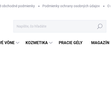
é obchodné podmienky
Podmienky ochrany osobných údajov
O 
Hľadať
VÉ VÔNE
KOZMETIKA
PRACIE GÉLY
MAGAZÍN
ZNAČKA:
L’ORCHESTRE PARFUM
€150
Jednotková
SKLADOM
cena:
−
+