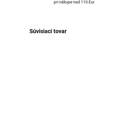
pri nákupe nad 110 Eur
Súvisiaci tovar
SKLADOM
CUIR KORA/vzorka
CU
€4
€4