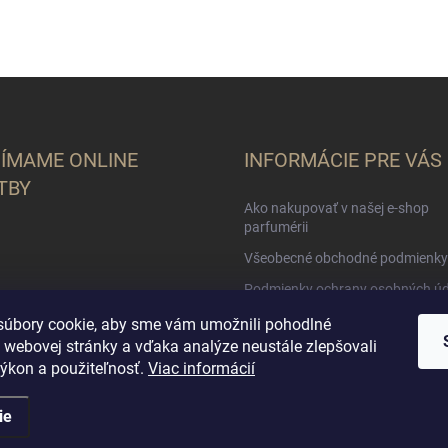
JÍMAME ONLINE
INFORMÁCIE PRE VÁS
TBY
Ako nakupovať v našej e-shop
parfumérii
Všeobecné obchodné podmienky
Podmienky ochrany osobných úd
O nás
úbory cookie, aby sme vám umožnili pohodlné
 webovej stránky a vďaka analýze neustále zlepšovali
 výkon a použiteľnosť.
Viac informácií
ie
adené.