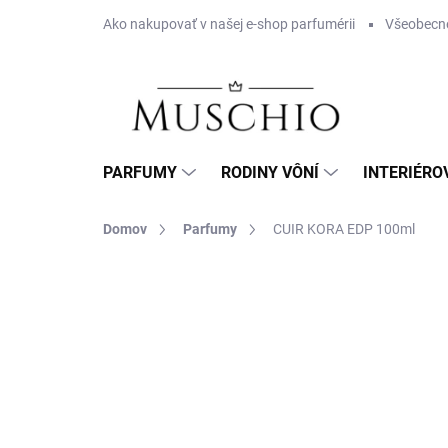
Prejsť
Ako nakupovať v našej e-shop parfumérii
Všeobecn
na
obsah
PARFUMY
RODINY VÔNÍ
INTERIÉRO
Domov
Parfumy
CUIR KORA EDP 100ml
Neohodnotené
Podrobnosti hodnotenia