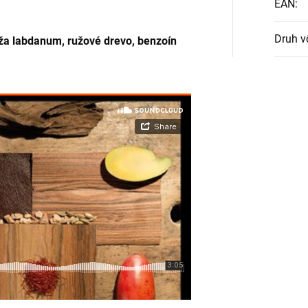
EAN
:
Druh v
ža labdanum, ružové drevo, benzoín