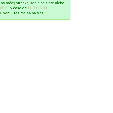
na našej stránke, sociálne siete alebo
 60 63
v čase od
11:00-18:00
.
u vôňu. Tešíme sa na Vás.