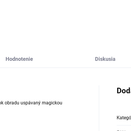
Do košíka
rchestre Parfum
Hodnotenie
Diskusia
Dod
ok obradu uspávaný magickou
Kategó