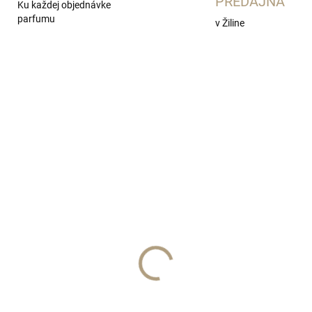
PREDAJŇA
Ku každej objednávke
parfumu
v Žiline
SKLADOM
IR KORA EDP 15ml
0