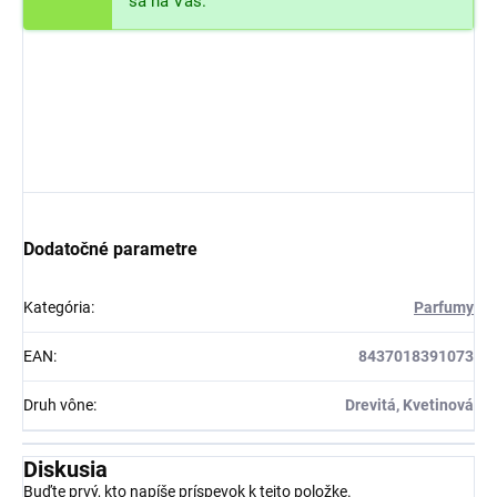
sa na Vás.
Dodatočné parametre
Kategória
:
Parfumy
EAN
:
8437018391073
Druh vône
:
Drevitá, Kvetinová
Diskusia
Buďte prvý, kto napíše príspevok k tejto položke.