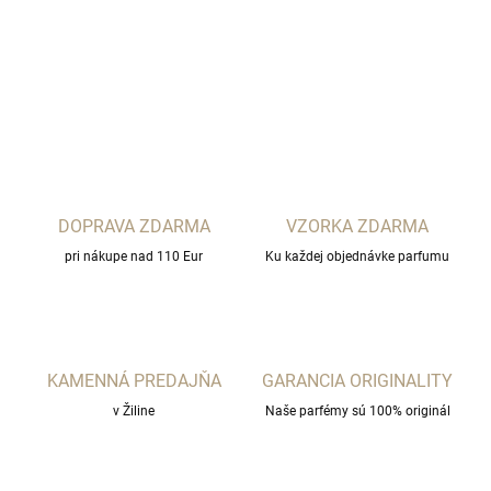
DETAILNÉ INFORMÁCIE
OPÝTAŤ SA
STRÁŽIŤ
DOPRAVA ZDARMA
VZORKA ZDARMA
pri nákupe nad 110 Eur
Ku každej objednávke parfumu
KAMENNÁ PREDAJŇA
GARANCIA ORIGINALITY
v Žiline
Naše parfémy sú 100% originál