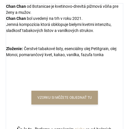
Chan Chan
od
Botanicae
je kvetinovo-drevitá pižmová vôňa pre
ženy a mužov.
Chan Chan
bol uvedený na trh v roku 2021.
Jemná kompozícia ktorá obklopuje bielymi kvetmi intenzitu,
sladkosť tabakových listov a vanilkových strukov.
Zloženie:
Čerstvé tabakové listy, esenciálny olej Petitgrain, olej
Monoi, pomarančový kvet, kakao, vanilka, fazuľa tonka
VZORKU SI MÔŽETE OBJEDNAŤ TU
Čo je to
Parfumy s označením
niche
sa od bežných