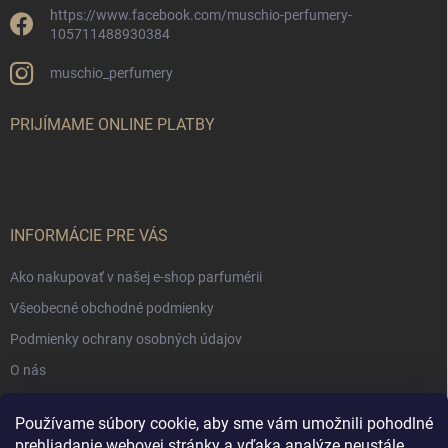
https://www.facebook.com/muschio-perfumery-
105711488930384
muschio_perfumery
PRIJÍMAME ONLINE PLATBY
INFORMÁCIE PRE VÁS
Ako nakupovať v našej e-shop parfumérii
Všeobecné obchodné podmienky
Podmienky ochrany osobných údajov
O nás
Používame súbory cookie, aby sme vám umožnili pohodlné
NÁKUPNÝ KOŠÍK
prehliadanie webovej stránky a vďaka analýze neustále