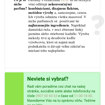
niche
nekonvenčnými
vôní odlišujú
parfum?
kombináciami, dizajnom flakónu,
metódou výroby
a, samozrejme, cenou.
Ich výroba odmieta všetku masovosť. V
niche parfumoch sú používané tie
najluxusnejšie ingrediencie
. Napríklad
damašská ruža, v noci zbierané lístky
jazmínu alebo strieborné kadidlo. Výroba
niekedy trvá aj desaťročie keďže
výrobcovia, ktorí sú najmä malí
podnikatelia si dávajú veľmi záležať na
miešaní toho najlepšieho.
Neviete si vybrať?
Radi vám poradíme cez chat na našej
stránke, sociálne siete alebo telefonicky na
čísle
0907 60 60 63
v čase od
11:00-18:00
.
Navedieme Vás na tu správnu vôňu. Tešíme