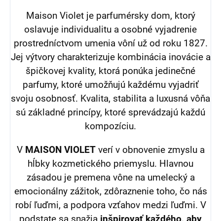
Maison Violet je parfumérsky dom, ktorý
oslavuje individualitu a osobné vyjadrenie
prostredníctvom umenia vôní už od roku 1827.
Jej výtvory charakterizuje kombinácia inovácie a
špičkovej kvality, ktorá ponúka jedinečné
parfumy, ktoré umožňujú každému vyjadriť
svoju osobnosť. Kvalita, stabilita a luxusná vôňa
sú základné princípy, ktoré sprevádzajú každú
kompozíciu.
V
MAISON VIOLET
verí v obnovenie zmyslu a
hĺbky kozmetického priemyslu. Hlavnou
zásadou je premena vône na umelecký a
emocionálny zážitok, zdôraznenie toho, čo nás
robí ľuďmi, a podpora vzťahov medzi ľuďmi. V
podstate sa snažia
inšpirovať každého, aby