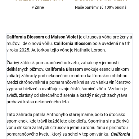
v Žiline
Naše parfémy sú 100% originál
California Blossom
od
Maison Violet
je citrusová vôňa pre ženy a
mužov. Ide o novú vôňu.
California Blossom
bola uvedená na trh
v roku 2025. Autorkou tejto vône je Nathalie Lorson.
Žiarivý záblesk pomarančového kvetu, zahalený v jemnosti
delikátnych pižmov.
California Blossom
evokuje esenciu slnkom
zaliatej záhrady pod nekonečnou modrou kalifornskou oblohou.
Medzi citrónovníkmi a pomarančovníkmi sa vo vánku vlní čerstvo
vypraná bielizeň a uvoľňuje svoju čistú, šumivú vôňu. Vzduch je
svieži, zlatistý od slnečného žiarenia a každý nádych zachytáva
prchavú krásu nekonečného leta.
Táto záhrada patrila Anthonyho starej mame, bolo to útočisko
spomienok, kde trávil každé leto ako dieťa. Spomína si na žiarivú
vôňu slnkom zaliatych citrusov a jemnú arómu ľanu s príchuťou
pomarančového kvetu, ktorý sa schol v teplom vánku.
California