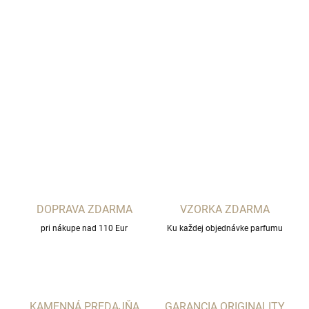
−
+
Pridať do košíka
MAISON VIOLET
DETAILNÉ INFORMÁCIE
OPÝTAŤ SA
STRÁŽIŤ
DOPRAVA ZDARMA
VZORKA ZDARMA
pri nákupe nad 110 Eur
Ku každej objednávke parfumu
KAMENNÁ PREDAJŇA
GARANCIA ORIGINALITY