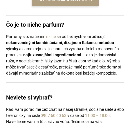
Čo je to niche parfum?
Parfumy s označením
niche
sa od bežných vôní odlišujú
nekonvenčnými kombináciami, dizajnom flakónu, metódou
výroby
a samozrejme aj cenou. Ich výroba odmieta masovosť a
pracuje s
najluxusnejšími ingredienciami
— ako je damašská
ruža, v noci zbierané lístky jazmínu či strieborné kadidlo. Výroba
môže trvať aj celé desaťročie, pretože malé parfumérske domy si
dávajú mimoriadne záležať na dokonalosti každej kompozície.
Neviete si vybrať?
Radi vám poradíme cez chat na našej stránke, sociálne siete alebo
telefonicky na čísle
0907 60 60 63
v čase od
11:00 – 18:00
.
Navedieme vás na tú správnu vôňu. Tešíme sa na vás.