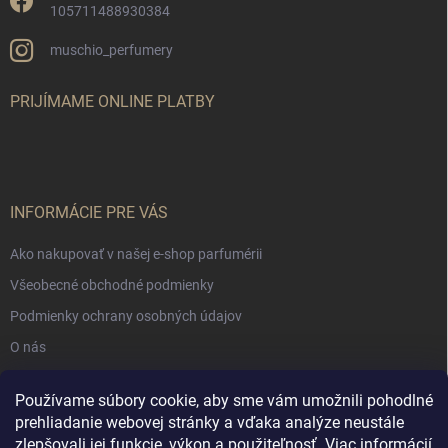
105711488930384
muschio_perfumery
PRIJÍMAME ONLINE PLATBY
INFORMÁCIE PRE VÁS
Ako nakupovať v našej e-shop parfumérii
Všeobecné obchodné podmienky
Podmienky ochrany osobných údajov
O nás
Používame súbory cookie, aby sme vám umožnili pohodlné
NÁKUPNÝ KOŠÍK
prehliadanie webovej stránky a vďaka analýze neustále
zlepšovali jej funkcie, výkon a použiteľnosť.
Viac informácií