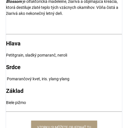
Blossom
je olfaktorická madeleine, žiarivá a objímajúca kreácia,
ktorá destiluje zlaté teplo tých vzácnych okamihov. Vôňa čistá a
žiarivá ako nekonečný letný deň.
Hlava
Petitgrain, sladký pomaranč, neroli
Srdce
Pomarančový kvet, iris. ylang-ylang
Základ
Biele pižmo
VZORKU SI MÔŽETE OBJEDNAŤ TU