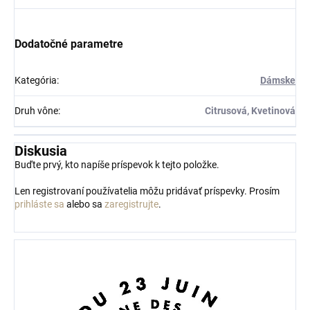
Dodatočné parametre
Kategória
:
Dámske
Druh vône
:
Citrusová, Kvetinová
Diskusia
Buďte prvý, kto napíše príspevok k tejto položke.
Len registrovaní používatelia môžu pridávať príspevky. Prosím
prihláste sa
alebo sa
zaregistrujte
.