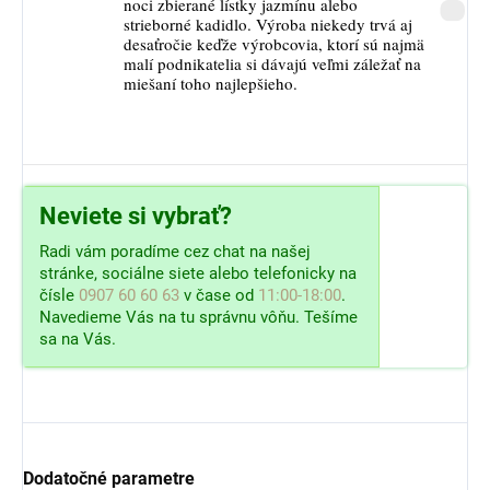
noci zbierané lístky jazmínu alebo
strieborné kadidlo. Výroba niekedy trvá aj
desaťročie keďže výrobcovia, ktorí sú najmä
malí podnikatelia si dávajú veľmi záležať na
miešaní toho najlepšieho.
Neviete si vybrať?
Radi vám poradíme cez chat na našej
stránke, sociálne siete alebo telefonicky na
čísle
0907 60 60 63
v čase od
11:00-18:00
.
Navedieme Vás na tu správnu vôňu. Tešíme
sa na Vás.
Dodatočné parametre