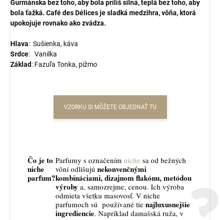
Gurmánska bez toho, aby bola príliš silná, teplá bez toho, aby
bola ťažká. Café des Délices je sladká medzihra, vôňa, ktorá
upokojuje rovnako ako zvádza.
Hlava
: Sušienka, káva
Srdce
: Vanilka
Základ
: Fazuľa Tonka, pižmo
VZORKU SI MÔŽETE OBJEDNAŤ TU
Čo je to
Parfumy s označením
niche
sa od bežných
niche
nekonvenčnými
vôní odlišujú
parfum?
kombináciami, dizajnom flakónu, metódou
výroby
a, samozrejme, cenou. Ich výroba
odmieta všetku masovosť. V niche
najluxusnejšie
parfumoch sú používané tie
ingrediencie
. Napríklad damašská ruža, v