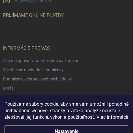
PRIJÍMAME ONLINE PLATBY
INFORMÁCIE PRE VÁS
Ako nakupovať v našej e-shop parfumérii
Všeobecné obchodné podmienky
Podmienky ochrany osobných údajov
O nás
Používame súbory cookie, aby sme vám umožnili pohodlné
NÁKUPNÝ KOŠÍK
prehliadanie webovej stránky a vďaka analýze neustále
zlepšovali jej funkcie, výkon a použiteľnosť.
Viac informácií
0
ks /
€0
Nastavenie