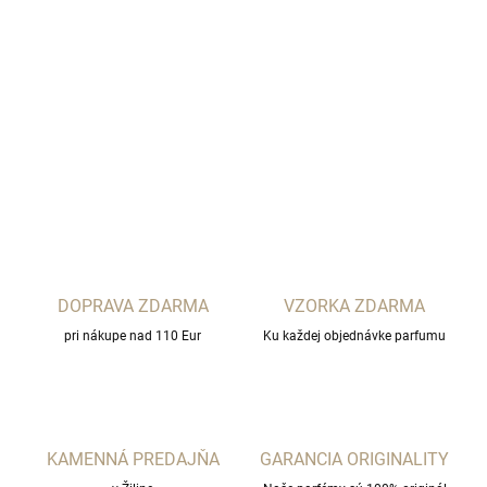
−
+
Pridať do košíka
MAISON MATAHA
DETAILNÉ INFORMÁCIE
OPÝTAŤ SA
STRÁŽIŤ
DOPRAVA ZDARMA
VZORKA ZDARMA
pri nákupe nad 110 Eur
Ku každej objednávke parfumu
KAMENNÁ PREDAJŇA
GARANCIA ORIGINALITY