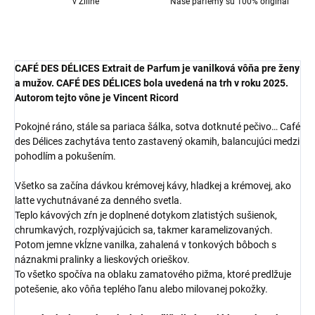
v Žiline
Naše parfémy sú 100% originál
CAFÉ DES DÉLICES Extrait de Parfum
je vanilková vôňa pre ženy
a mužov. CAFÉ DES DÉLICES bola uvedená na trh v roku 2025.
Autorom tejto vône je Vincent Ricord
Pokojné ráno, stále sa pariaca šálka, sotva dotknuté pečivo… Café
des Délices zachytáva tento zastavený okamih, balancujúci medzi
pohodlím a pokušením.
Všetko sa začína dávkou krémovej kávy, hladkej a krémovej, ako
latte vychutnávané za denného svetla.
Teplo kávových zŕn je doplnené dotykom zlatistých sušienok,
chrumkavých, rozplývajúcich sa, takmer karamelizovaných.
Potom jemne vkĺzne vanilka, zahalená v tonkových bôboch s
náznakmi pralinky a lieskových orieškov.
To všetko spočíva na oblaku zamatového pižma, ktoré predlžuje
potešenie, ako vôňa teplého ľanu alebo milovanej pokožky.