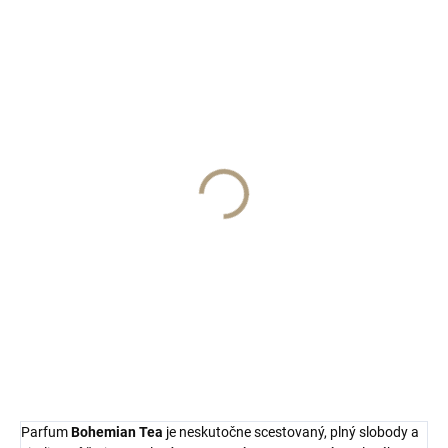
SKLADOM
SKLADOM
BOHEMIAN TEA EDP
BOHEMIAN TEA/vzorka
10ml
€3
€26
Do košíka
Do košíka
MAJOURI Paris
MAJOURI Paris
Parfum
Bohemian Tea
je neskutočne scestovaný, plný slobody a