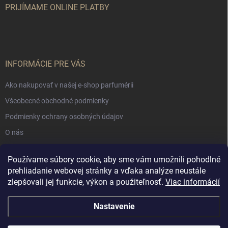
PRIJÍMAME ONLINE PLATBY
INFORMÁCIE PRE VÁS
Ako nakupovať v našej e-shop parfumérii
Všeobecné obchodné podmienky
Podmienky ochrany osobných údajov
O nás
Používame súbory cookie, aby sme vám umožnili pohodlné
NÁKUPNÝ KOŠÍK
prehliadanie webovej stránky a vďaka analýze neustále
zlepšovali jej funkcie, výkon a použiteľnosť.
Viac informácií
0
ks /
€0
Nastavenie