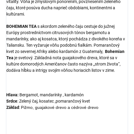
vitality. Vôňa je zmyslovým ponorením, povznesením zeleného
čaju, ktoré posúva ducha naprieč obdobiami, kontinentmi a
kultúrami.
BOHEMIAN TEA
s akordom zeleného čaju cestuje do južnej
Európy prostredníctvom citrusových tónov bergamotu a
mandarínky, ako aj kosatca, ktorý pochádza z divokého koreňa v
Taliansku. Ten vyžaruje vôňu podobnú fialkám. Pomarančový
kvet zo severnej Afriky alebo kardamón z Guatemaly,
Bohemian
Tea
je svetový. Základná nota guajakového dreva, ktoré sa v
kultúre domorodých Američanov často nazýva „strom života“,
dodáva hĺbku a intrigy svojím vôňou horiacich listov v zime.
Hlava:
Bergamot, mandarínky , kardamón
Srdce
: Zelený čaj, kosatec ,pomarančový kvet
Základ
: P
ižmo, guajakové drevo a cédrové drevo