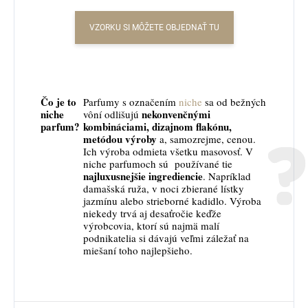
VZORKU SI MÔŽETE OBJEDNAŤ TU
Čo je to
Parfumy s označením
niche
sa od bežných
niche
nekonvenčnými
vôní odlišujú
parfum?
kombináciami, dizajnom flakónu,
metódou výroby
a, samozrejme, cenou.
Ich výroba odmieta všetku masovosť. V
niche parfumoch sú používané tie
najluxusnejšie ingrediencie
. Napríklad
damašská ruža, v noci zbierané lístky
jazmínu alebo strieborné kadidlo. Výroba
niekedy trvá aj desaťročie keďže
výrobcovia, ktorí sú najmä malí
podnikatelia si dávajú veľmi záležať na
miešaní toho najlepšieho.