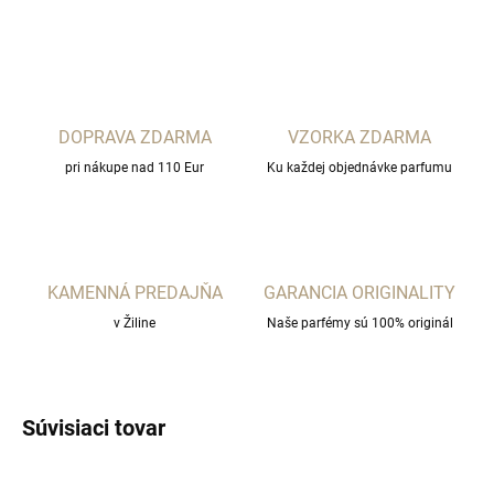
OPÝTAŤ SA
STRÁŽIŤ
DOPRAVA ZDARMA
VZORKA ZDARMA
pri nákupe nad 110 Eur
Ku každej objednávke parfumu
KAMENNÁ PREDAJŇA
GARANCIA ORIGINALITY
v Žiline
Naše parfémy sú 100% originál
Súvisiaci tovar