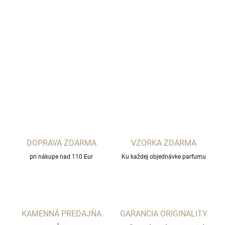
−
+
Pridať do košíka
AKRO Fragrances
DETAILNÉ INFORMÁCIE
OPÝTAŤ SA
STRÁŽIŤ
DOPRAVA ZDARMA
VZORKA ZDARMA
pri nákupe nad 110 Eur
Ku každej objednávke parfumu
KAMENNÁ PREDAJŇA
GARANCIA ORIGINALITY