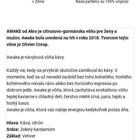
v Žiline
Naše parfémy sú 100% originál
AWAKE
od
Akro
je citrusovo-gurmánska vôňa pre ženy a
mužov.
Awake
bola uvedená na trh v roku 2018. Tvorcom tejto
vône je Olivier Cresp.
Awake je návyková vôňa kávy.
Každý vie, kedy sa prvýkrát skutočne zamiloval do kávy. V
momente, keď sa už nevedel zaobísť bez toho bohatého, horkého
kofeínového návalu ráno alebo bez horúceho espressa po
dobrom jedle. Awake je vôňa, ktorá zachytáva evokatívnu vôňu
teplej kaviarne v chladný deň, čerstvo mleté ​​zrná, para, teplo a
horký luxus.
Awake je vôňa, ktorá vás nabije energiou kedykoľvek počas dňa.
Hlava
: Káva, citrón
Srdce:
Zelený kardamóm
Základ:
Vetiver