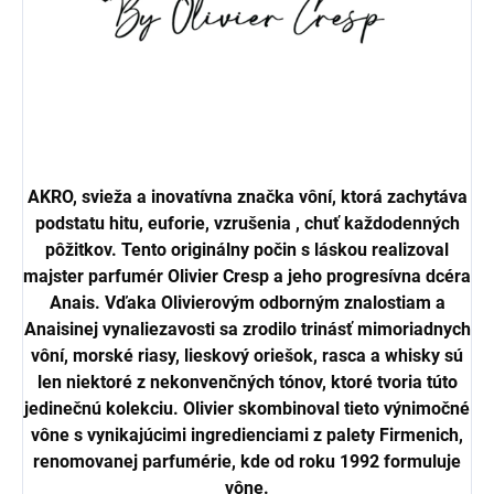
AKRO, svieža a inovatívna značka vôní, ktorá zachytáva
podstatu hitu, euforie, vzrušenia , chuť každodenných
pôžitkov. Tento originálny počin s láskou realizoval
majster parfumér Olivier Cresp a jeho progresívna dcéra
Anais. Vďaka Olivierovým odborným znalostiam a
Anaisinej vynaliezavosti sa zrodilo trinásť mimoriadnych
vôní, morské riasy, lieskový oriešok, rasca a whisky sú
len niektoré z nekonvenčných tónov, ktoré tvoria túto
jedinečnú kolekciu. Olivier skombinoval tieto výnimočné
vône s vynikajúcimi ingredienciami z palety Firmenich,
renomovanej parfumérie, kde od roku 1992 formuluje
vône.