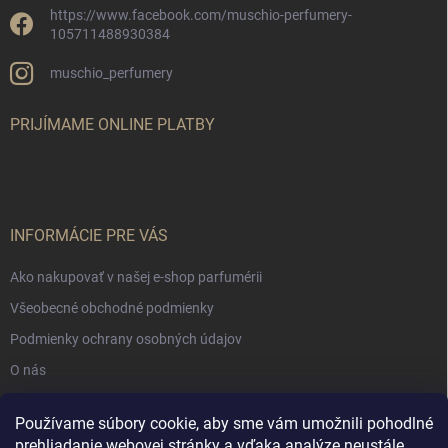
https://www.facebook.com/muschio-perfumery-
105711488930384
muschio_perfumery
PRIJÍMAME ONLINE PLATBY
INFORMÁCIE PRE VÁS
Ako nakupovať v našej e-shop parfumérii
Všeobecné obchodné podmienky
Podmienky ochrany osobných údajov
O nás
Používame súbory cookie, aby sme vám umožnili pohodlné
NÁKUPNÝ KOŠÍK
prehliadanie webovej stránky a vďaka analýze neustále