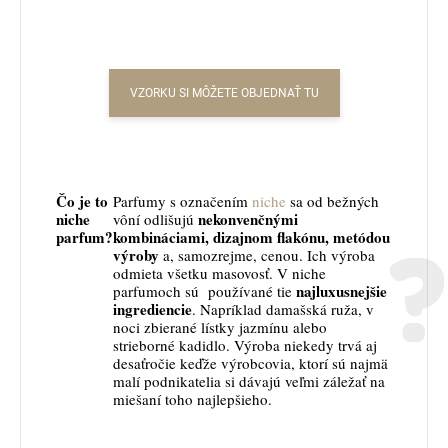
VZORKU SI MÔŽETE OBJEDNAŤ TU
Čo je to
Parfumy s označením
niche
sa od bežných
niche
nekonvenčnými
vôní odlišujú
parfum?
kombináciami, dizajnom flakónu, metódou
výroby
a, samozrejme, cenou. Ich výroba
odmieta všetku masovosť. V niche
najluxusnejšie
parfumoch sú používané tie
ingrediencie
. Napríklad damašská ruža, v
noci zbierané lístky jazmínu alebo
strieborné kadidlo. Výroba niekedy trvá aj
desaťročie keďže výrobcovia, ktorí sú najmä
malí podnikatelia si dávajú veľmi záležať na
miešaní toho najlepšieho.