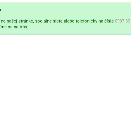
?
na našej stránke, sociálne siete alebo telefonicky na čísle
0907 60
šíme sa na Vás.