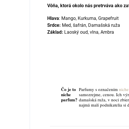
Vôňa, ktorá okolo nás pretrváva ako za
Hlava
:
Mango, Kurkuma, Grapefruit
Srdce:
Med, šafrán, Damašská ruža
Základ:
Laoský oud, vlna, Ambra
Čo je to
Parfumy s označením
niche
niche
samozrejme, cenou. Ich vý
parfum?
damašská ruža, v noci zbier
najmä malí podnikatelia si 