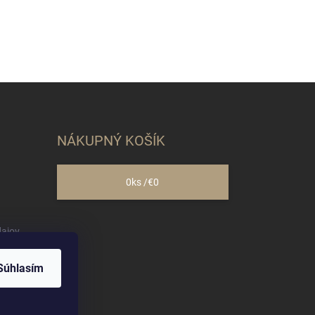
NÁKUPNÝ KOŠÍK
0
ks /
€0
ajov
Súhlasím