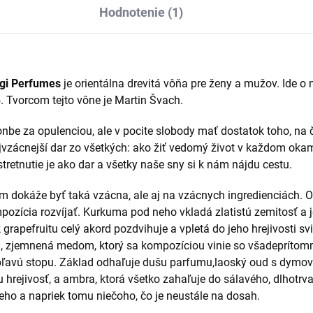
Hodnotenie (1)
ugi Perfumes
je orientálna drevitá vôňa pre ženy a mužov. Ide o
. Tvorcom tejto vône je Martin Švach.
honbe za opulenciou, ale v pocite slobody mať dostatok toho, na
jvzácnejší dar zo všetkých: ako žiť vedomý život v každom oka
tretnutie je ako dar a všetky naše sny si k nám nájdu cestu.
nám dokáže byť taká vzácna, ale aj na vzácnych ingredienciách. 
mpozícia rozvíjať. Kurkuma pod neho vkladá zlatistú zemitosť a
k grapefruitu celý akord pozdvihuje a vpletá do jeho hrejivosti s
h, zjemnená medom, ktorý sa kompozíciou vinie so všadeprítomn
ipľavú stopu. Základ odhaľuje dušu parfumu,laoský oud s dymo
u hrejivosť, a ambra, ktorá všetko zahaľuje do sálavého, dlhotrva
o a napriek tomu niečoho, čo je neustále na dosah.