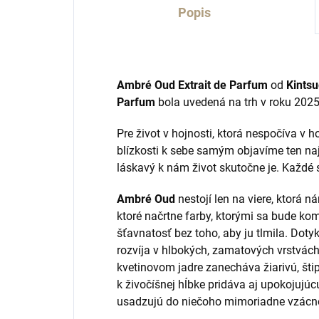
Popis
Ambré Oud Extrait de Parfum
od
Kints
Parfum
bola uvedená na trh v roku 2025
Pre život v hojnosti, ktorá nespočíva v 
blízkosti k sebe samým objavíme ten na
láskavý k nám život skutočne je. Každé s
Ambré Oud
nestojí len na viere, ktorá 
ktoré načrtne farby, ktorými sa bude ko
šťavnatosť bez toho, aby ju tlmila. Doty
rozvíja v hlbokých, zamatových vrstvác
kvetinovom jadre zanecháva žiarivú, št
k živočíšnej hĺbke pridáva aj upokojujúc
usadzujú do niečoho mimoriadne vzácneh