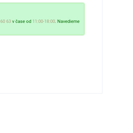
 60 63
v čase od
11:00-18:00
. Navedieme