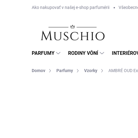
Prejsť
Ako nakupovať v našej e-shop parfumérii
Všeobecn
na
obsah
PARFUMY
RODINY VÔNÍ
INTERIÉRO
Domov
Parfumy
Vzorky
AMBRÉ OUD Ext
1 hodnotenie
Podrobnosti hodnotenia
ZN