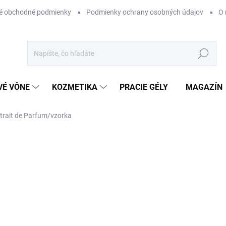
é obchodné podmienky
Podmienky ochrany osobných údajov
O 
Hľadať
VÉ VÔNE
KOZMETIKA
PRACIE GÉLY
MAGAZÍN
rait de Parfum/vzorka
AČKA:
VZORKA
€5
Jednotková
MOMENTÁLNE NEDOSTUP
cena:
Kintsugi Perfumes