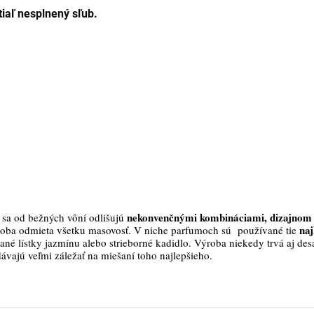
tiaľ nesplnený sľub.
nekonvenčnými kombináciami, dizajnom 
sa od bežných vôní odlišujú
naj
roba odmieta všetku masovosť. V niche parfumoch sú používané tie
ané lístky jazmínu alebo strieborné kadidlo. Výroba niekedy trvá aj des
dávajú veľmi záležať na miešaní toho najlepšieho.