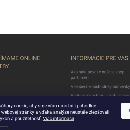
JÍMAME ONLINE
INFORMÁCIE PRE VÁS
TBY
Ako nakupovať v našej e-shop
parfumérii
Všeobecné obchodné podmienky
Podmienky ochrany osobných úd
O nás
úbory cookie, aby sme vám umožnili pohodlné
 webovej stránky a vďaka analýze neustále zlepšovali
 výkon a použiteľnosť.
Viac informácií