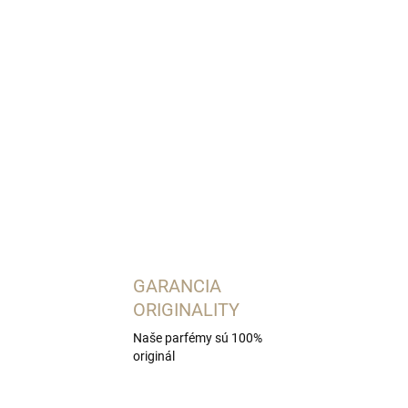
OPÝTAŤ SA
STRÁŽIŤ
GARANCIA
ORIGINALITY
Naše parfémy sú 100%
originál