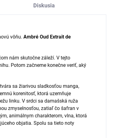
Diskusia
 novú vôňu.
Ambré Oud Extrait de
 čom nám skutočne záleží. V tejto
mihu. Potom začneme konečne veriť, aký
Otvára sa žiarivou sladkosťou manga,
 jemnú korenitosť, ktorá uzemňuje
viežu linku. V srdci sa damašská ruža
ou zmyselnosťou, zatiaľ čo šafran v
vým, animálnym charakterom, vlna, ktorá
júceho objatia. Spolu sa tieto noty