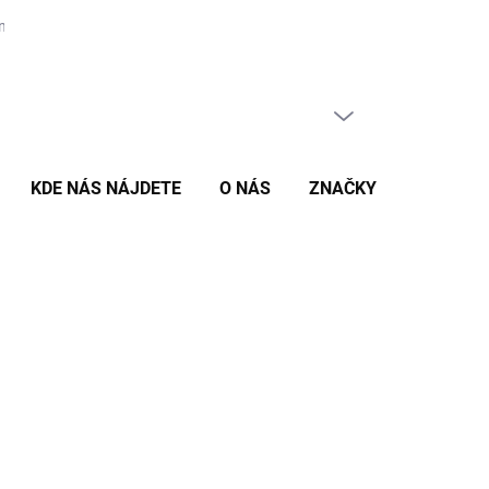
nás
PRÁZDNY KOŠÍK
NÁKUPNÝ
KOŠÍK
KDE NÁS NÁJDETE
O NÁS
ZNAČKY
NÉ