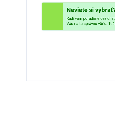
Neviete si vybrať
Radi vám poradíme cez chat 
Vás na tu správnu vôňu. Te