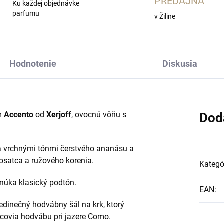
PREDAJŇA
Ku každej objednávke
parfumu
v Žiline
Hodnotenie
Diskusia
um
Accento
od
Xerjoff
, ovocnú vôňu s
Dod
ra vrchnými tónmi čerstvého ananásu a
kosatca a ružového korenia.
Kategó
onúka klasický podtón.
EAN
:
edinečný hodvábny šál na krk, ktorý
obcovia hodvábu pri jazere Como.