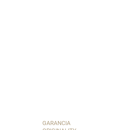
Pridať do košíka
OPÝTAŤ SA
STRÁŽIŤ
GARANCIA