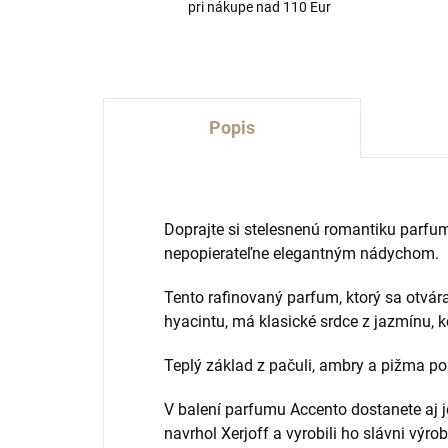
pri nákupe nad 110 Eur
Popis
Doprajte si stelesnenú romantiku parf
nepopierateľne elegantným nádychom.
Tento rafinovaný parfum, ktorý sa otvá
hyacintu, má klasické srdce z jazmínu, 
Teplý základ z pačuli, ambry a pižma p
V balení parfumu Accento dostanete aj j
navrhol Xerjoff a vyrobili ho slávni výr