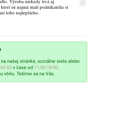
idlo. Výroba niekedy trvá aj
ktorí sú najmä malí podnikatelia si
aní toho najlepšieho.
?
na našej stránke, sociálne siete alebo
 60 63
v čase od
11:00-18:00
.
u vôňu. Tešíme sa na Vás.