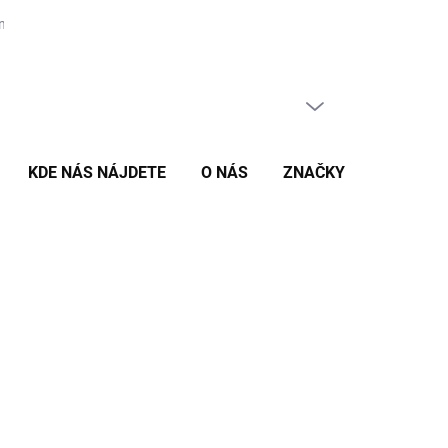
nás
PRÁZDNY KOŠÍK
NÁKUPNÝ
KOŠÍK
KDE NÁS NÁJDETE
O NÁS
ZNAČKY