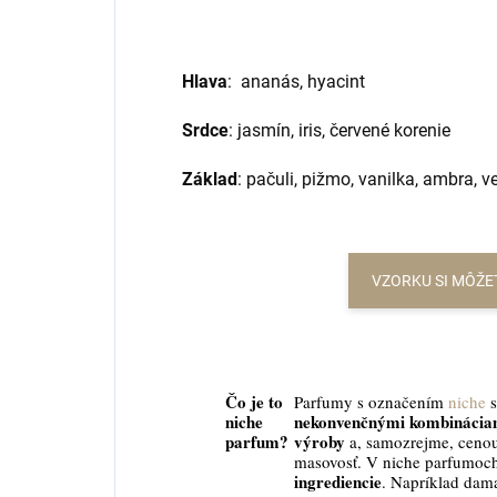
Hlava
: ananás, hyacint
Srdce
: jasmín, iris, červené korenie
Základ
: pačuli, pižmo, vanilka, ambra, ve
VZORKU SI MÔŽE
Čo je to
Parfumy s označením
niche
s
niche
nekonvenčnými kombináciam
parfum?
výroby
a, samozrejme, cenou
masovosť. V niche parfumoc
ingrediencie
. Napríklad dama