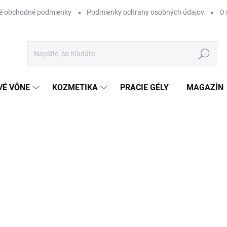
é obchodné podmienky
Podmienky ochrany osobných údajov
O 
Hľadať
VÉ VÔNE
KOZMETIKA
PRACIE GÉLY
MAGAZÍN
ZNAČKA:
XERJOFF
od
€185
Jednotková
ZVOĽTE VARIANT
cena:
VARIANT