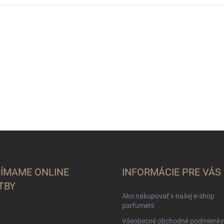
JÍMAME ONLINE
INFORMÁCIE PRE VÁS
TBY
Ako nakupovať v našej e-shop
parfumérii
Všeobecné obchodné podmienky