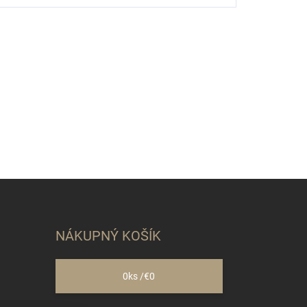
NÁKUPNÝ KOŠÍK
0
ks /
€0