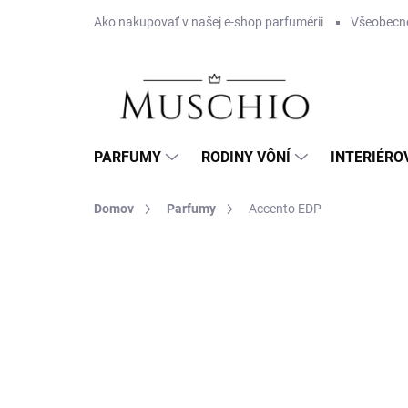
Prejsť
Ako nakupovať v našej e-shop parfumérii
Všeobecn
na
obsah
PARFUMY
RODINY VÔNÍ
INTERIÉRO
Domov
Parfumy
Accento EDP
Neohodnotené
Podrobnosti hodnotenia