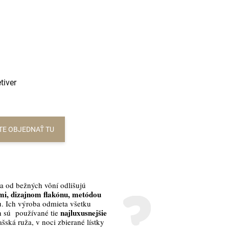
tiver
TE OBJEDNAŤ TU
a od bežných vôní odlišujú
i, dizajnom flakónu, metódou
. Ich výroba odmieta všetku
najluxusnejšie
h sú používané tie
šská ruža, v noci zbierané lístky