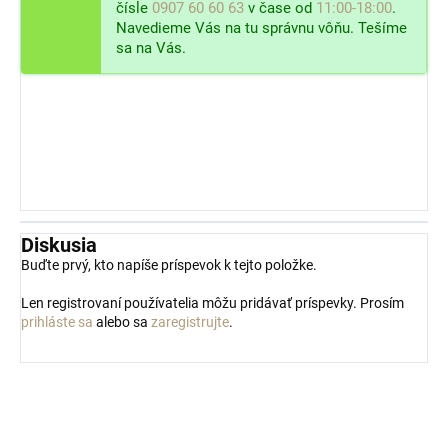
čísle
0907 60 60 63
v čase od
11:00-18:00
.
Navedieme Vás na tu správnu vôňu. Tešíme
sa na Vás.
Diskusia
Buďte prvý, kto napíše príspevok k tejto položke.
Len registrovaní používatelia môžu pridávať príspevky. Prosím
prihláste sa
alebo sa
zaregistrujte
.