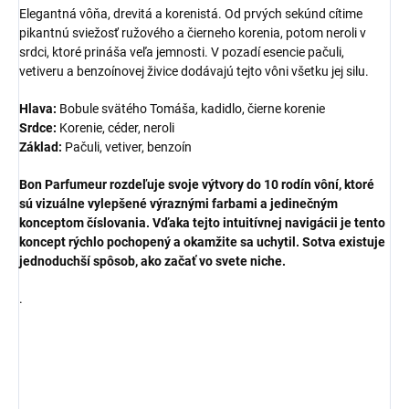
Elegantná vôňa, drevitá a korenistá. Od prvých sekúnd cítime
pikantnú sviežosť ružového a čierneho korenia, potom neroli v
srdci, ktoré prináša veľa jemnosti. V pozadí esencie pačuli,
vetiveru a benzoínovej živice dodávajú tejto vôni všetku jej silu.
Hlava:
Bobule svätého Tomáša, kadidlo, čierne korenie
Srdce:
Korenie, céder, neroli
Základ:
Pačuli, vetiver, benzoín
Bon Parfumeur rozdeľuje svoje výtvory do 10 rodín vôní, ktoré
sú vizuálne vylepšené výraznými farbami a jedinečným
konceptom číslovania. Vďaka tejto intuitívnej navigácii je tento
koncept rýchlo pochopený a okamžite sa uchytil. Sotva existuje
jednoduchší spôsob, ako začať vo svete niche.
.