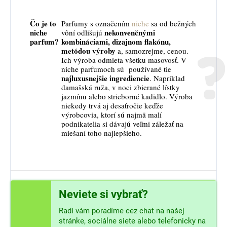
Čo je to
Parfumy s označením
niche
sa od bežných
niche
nekonvenčnými
vôní odlišujú
parfum?
kombináciami, dizajnom flakónu,
metódou výroby
a, samozrejme, cenou.
Ich výroba odmieta všetku masovosť. V
niche parfumoch sú používané tie
najluxusnejšie ingrediencie
. Napríklad
damašská ruža, v noci zbierané lístky
jazmínu alebo strieborné kadidlo. Výroba
niekedy trvá aj desaťročie keďže
výrobcovia, ktorí sú najmä malí
podnikatelia si dávajú veľmi záležať na
miešaní toho najlepšieho.
Neviete si vybrať?
Radi vám poradíme cez chat na našej
stránke, sociálne siete alebo telefonicky na