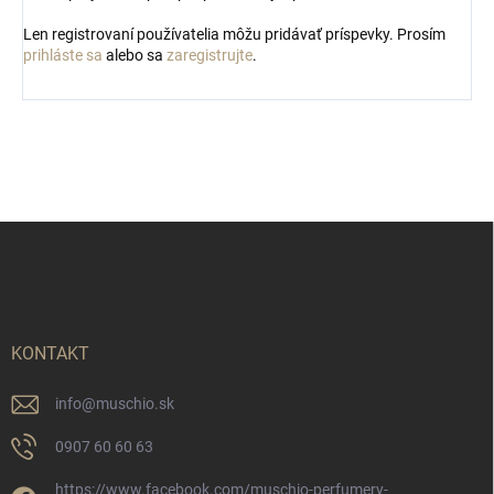
Len registrovaní používatelia môžu pridávať príspevky. Prosím
prihláste sa
alebo sa
zaregistrujte
.
Z
á
p
ä
t
i
KONTAKT
e
info
@
muschio.sk
0907 60 60 63
https://www.facebook.com/muschio-perfumery-