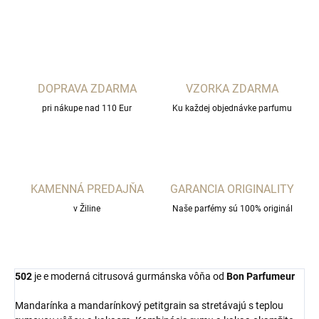
OPÝTAŤ SA
STRÁŽIŤ
DOPRAVA ZDARMA
VZORKA ZDARMA
pri nákupe nad 110 Eur
Ku každej objednávke parfumu
KAMENNÁ PREDAJŇA
GARANCIA ORIGINALITY
v Žiline
Naše parfémy sú 100% originál
502
je e moderná citrusová gurmánska vôňa od
Bon Parfumeur
Mandarínka a mandarínkový petitgrain sa stretávajú s teplou