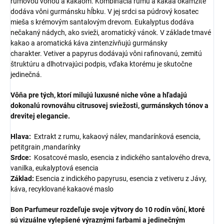
rumovou vôňou a kakaom.
Kombinácia rumu a kakaa okamžite
dodáva vôni gurmánsku hĺbku.
V jej srdci sa púdrový kosatec
mieša s krémovým santalovým drevom.
Eukalyptus dodáva
nečakaný nádych, ako svieži, aromatický vánok. V základe tmavé
kakao a aromatická káva zintenzívňujú gurmánsky
charakter.
Vetiver a papyrus dodávajú vôni rafinovanú, zemitú
štruktúru a dlhotrvajúci podpis, vďaka ktorému je skutočne
jedinečná.
Vôňa pre tých, ktorí milujú luxusné niche vône a hľadajú
dokonalú rovnováhu citrusovej sviežosti, gurmánskych tónov a
drevitej elegancie.
Hlava:
Extrakt z rumu, kakaový nálev, mandarínková esencia,
petitgrain ,mandarínky
Srdce:
Kosatcové maslo, esencia z indického santalového dreva,
vanilka, eukalyptová esencia
Základ:
Esencia z indického papyrusu, esencia z vetiveru z Jávy,
káva, recyklované kakaové maslo
Bon Parfumeur rozdeľuje svoje výtvory do 10 rodín vôní, ktoré
sú vizuálne vylepšené výraznými farbami a jedinečným