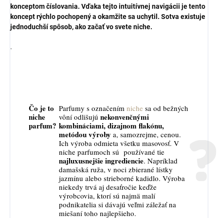
konceptom číslovania. Vďaka tejto intuitívnej navigácii je tento
koncept rýchlo pochopený a okamžite sa uchytil. Sotva existuje
jednoduchší spôsob, ako začať vo svete niche.
.
Čo je to
Parfumy s označením
niche
sa od bežných
niche
nekonvenčnými
vôní odlišujú
parfum?
kombináciami, dizajnom flakónu,
metódou výroby
a, samozrejme, cenou.
Ich výroba odmieta všetku masovosť. V
niche parfumoch sú používané tie
najluxusnejšie ingrediencie
. Napríklad
damašská ruža, v noci zbierané lístky
jazmínu alebo strieborné kadidlo. Výroba
niekedy trvá aj desaťročie keďže
výrobcovia, ktorí sú najmä malí
podnikatelia si dávajú veľmi záležať na
miešaní toho najlepšieho.