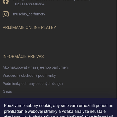
105711488930384
muschio_perfumery
PRIJÍMAME ONLINE PLATBY
INFORMÁCIE PRE VÁS
Ako nakupovať v našej e-shop parfumérii
Všeobecné obchodné podmienky
Podmienky ochrany osobných údajov
O nás
Používame súbory cookie, aby sme vám umožnili pohodlné
NÁKUPNÝ KOŠÍK
prehliadanie webovej stránky a vďaka analýze neustále